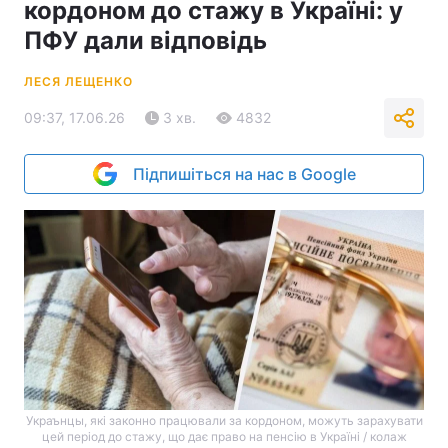
кордоном до стажу в Україні: у
ПФУ дали відповідь
ЛЕСЯ ЛЕЩЕНКО
09:37, 17.06.26
3 хв.
4832
Підпишіться на нас в Google
Украънцы, які законно працювали за кордоном, можуть зарахувати
цей період до стажу, що дає право на пенсію в Україні / колаж