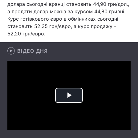
долара сьогодні вранці становить 44,90 грн/дол.,
Лонгріди
а продати долар можна за курсом 44,80 гривні.
Курс готівкового євро в обмінниках сьогодні
становить 52,35 грн/євро, а курс продажу -
Відео з Youtube
Статті
52,20 грн/євро.
Інтерв'ю
Думки
ВІДЕО ДНЯ
Архів
Вакансії
Контакти
Послуги
Play
Video