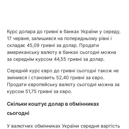
Головна
Війна
Курс долара до гривні в банках України у середу,
Україна
Політика
17 червня, залишився на попередньому рівні і
складає 45,09 гривні за долар. Продати
Економіка
Світ
американську валюту в банках сьогодні можна
за середнім курсом 44,55 гривні за долар.
Спорт
Наука
Середній курс євро до гривні сьогодні також не
Техно і зв'язок
Лайт
змінився і становить 52,40 гривні за євро.
Продати європейську валюту сьогодні можна за
Зброя
Інциденти
курсом 51,75 гривні за євро.
Здоров'я
Туризм
Скільки коштує долар в обмінниках
сьогодні
Цікавинки
Погода
У валютних обмінниках України середня вартість
Екологія
Регіони