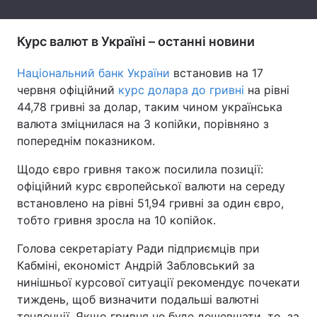
Тема оформлення
Курс валют в Україні – останні новини
Національний банк України
встановив на 17
червня офіційний
курс долара до гривні
на рівні
44,78 гривні за долар, таким чином українська
валюта зміцнилася на 3 копійки, порівняно з
попереднім показником.
Щодо євро гривня також посилила позиції:
офіційний курс європейської валюти на середу
встановлено на рівні 51,94 гривні за один євро,
тобто гривня зросла на 10 копійок.
Голова секретаріату Ради підприємців при
Кабміні, економіст Андрій Забловський за
нинішньої курсової ситуації рекомендує почекати
тиждень, щоб визначити подальші валютні
тенденції. Якщо гривня не буде дешевшати, то, за