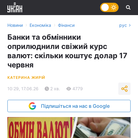
›
›
Новини
Економіка
Фінанси
рус
Банки та обмінники
оприлюднили свіжий курс
валют: скільки коштує долар 17
червня
КАТЕРИНА ЖИРІЙ
10:29, 17.06.26
2 хв.
4779
Підпишіться на нас в Google