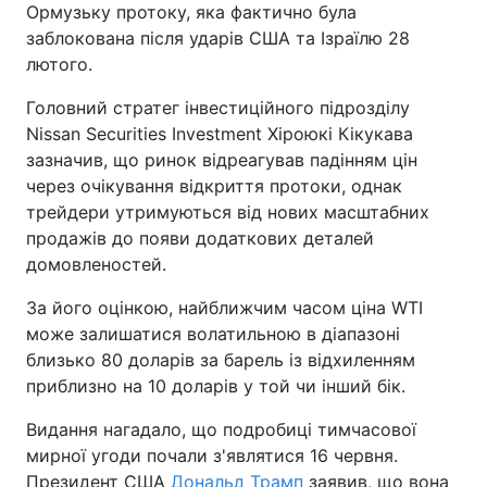
Ормузьку протоку, яка фактично була
заблокована після ударів США та Ізраїлю 28
лютого.
Головний стратег інвестиційного підрозділу
Nissan Securities Investment Хіроюкі Кікукава
зазначив, що ринок відреагував падінням цін
через очікування відкриття протоки, однак
трейдери утримуються від нових масштабних
продажів до появи додаткових деталей
домовленостей.
За його оцінкою, найближчим часом ціна WTI
може залишатися волатильною в діапазоні
близько 80 доларів за барель із відхиленням
приблизно на 10 доларів у той чи інший бік.
Видання нагадало, що подробиці тимчасової
мирної угоди почали з'являтися 16 червня.
Президент США
Дональд Трамп
заявив, що вона