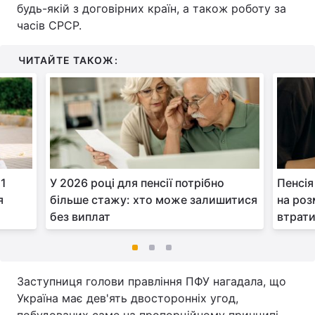
будь-якій з договірних країн, а також роботу за
часів СРСР.
ЧИТАЙТЕ ТАКОЖ:
 1
У 2026 році для пенсії потрібно
Пенсія
я
більше стажу: хто може залишитися
на роз
без виплат
втрат
Заступниця голови правління ПФУ нагадала, що
Україна має дев'ять двосторонніх угод,
побудованих саме на пропорційному принципі.