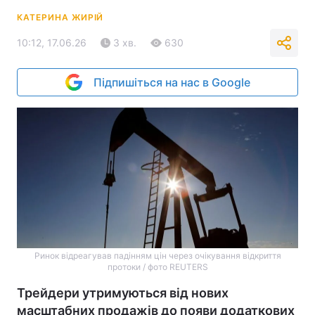
КАТЕРИНА ЖИРІЙ
10:12, 17.06.26
3 хв.
630
Підпишіться на нас в Google
Ринок відреагував падінням цін через очікування відкриття
протоки / фото REUTERS
Трейдери утримуються від нових
масштабних продажів до появи додаткових