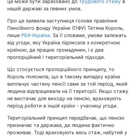
це може бути зараховано до
трудового стажу
в
нашій державі за певних умов.
Про це заявила заступниця голови правління
Пенсійного фонду України (ПФУ) Тетяна Король,
пише
РБК-Україна
. За її словами, умови залежать
від угоди, яку Україна підписала з конкретною
країною, де працює громадянин, і є два
пропорційний і територіальний підходи.
Що стосується пропорційного принципу, то
Король пояснила, що в такому випадку країна
виплачує частину пенсії саме за той період, який
людина відпрацювала на її території. Якщо стажу
не вистачає для виходу на пенсію, враховують
період роботи в іншій країні - учасниці угоди.
Територіальний принцип передбачає, що пенсію
призначає та держава, де людина фактично
проживає. Тоді враховують весь стаж, набутий у