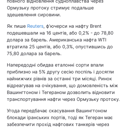
повного відновлення судноплавства через
Ормузьку протоку стримує подальше
здешевлення сировини.
Як пише
Reuters
, ф'ючерси на нафту Brent
подешевшали на 16 центів, або 0,2% - до 78,80
долара за барель. Американська нафта WTI
втратила 25 центів, або 0,3%, опустившись до
75,80 долара за барель.
Напередодні обидва еталонні сорти впали
приблизно на 5% другу сесію поспіль і досягли
найнижчих рівнів за останні три місяці. Ринок
відреагував на очікування, що домовленість між
Вашингтоном і Тегераном дозволить відновити
транспортування нафти через Ормузьку протоку.
Угода передбачає скасування Вашингтоном
блокади іранських портів, тоді як Тегеран має
забезпечити прохід нафтових танкерів через