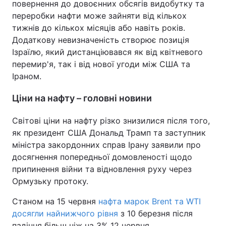
повернення до довоєнних обсягів видобутку та
переробки нафти може зайняти від кількох
тижнів до кількох місяців або навіть років.
Додаткову невизначеність створює позиція
Ізраїлю, який дистанціювався як від квітневого
перемир'я, так і від нової угоди між США та
Іраном.
Ціни на нафту – головні новини
Світові ціни на нафту різко знизилися після того,
як президент США Дональд Трамп та заступник
міністра закордонних справ Ірану заявили про
досягнення попередньої домовленості щодо
припинення війни та відновлення руху через
Ормузьку протоку.
Станом на 15 червня
нафта марок Brent та WTI
досягли найнижчого рівня
з 10 березня після
падіння більш ніж на 3% 12 червня.