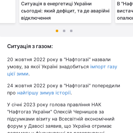
Ситуація в енергетиці України
В "Наф
и
сьогодні: який дефіцит, та де аварійні
вистач
відключення
опалю
Ситуація з газом:
20 жовтня 2022 року в "Нафтогазі" назвали
умову, за якої Україні знадобиться
імпорт газу
цієї зими
.
24 жовтня 2022 року в "Нафтогазі" попередили
про
найгіршу зимув історії
.
У січні 2023 року голова правління НАК
"Нафтогаз України" Олексій Чернишов за
підсумками візиту на Всесвітній економічний
форум у Давосі заявив, що Україна отримає
допомогу у фінансуванні та резервуванні