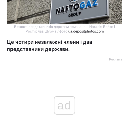
В якості представників держави призначені Наталія Бойко і
Ростислав Шурма / фото
ua.depositphotos.com
Це чотири незалежні члени і два
представники держави.
Реклама
ad