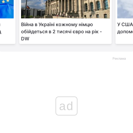
и
Війна в Україні кожному німцю
У США 
д
обійдеться в 2 тисячі євро на рік -
допомо
DW
Реклама
ad