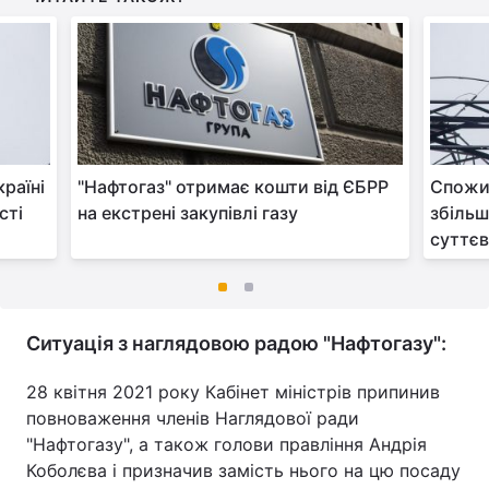
раїні
"Нафтогаз" отримає кошти від ЄБРР
Спожив
сті
на екстрені закупівлі газу
збільш
суттє
Ситуація з наглядовою радою "Нафтогазу":
28 квітня 2021 року Кабінет міністрів припинив
повноваження членів Наглядової ради
"Нафтогазу", а також голови правління Андрія
Коболєва і призначив замість нього на цю посаду