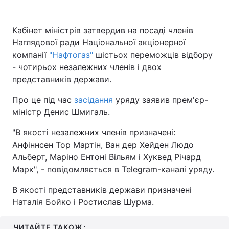
Кабінет міністрів затвердив на посаді членів
Наглядової ради Національної акціонерної
компанії
"Нафтогаз"
шістьох переможців відбору
- чотирьох незалежних членів і двох
представників держави.
Про це під час
засідання
уряду заявив прем'єр-
міністр Денис Шмигаль.
"В якості незалежних членів призначені:
Анфіннсен Тор Мартін, Ван дер Хейден Людо
Альберт, Маріно Ентоні Вільям і Хуквед Річард
Марк", - повідомляється в Telegram-каналі уряду.
В якості представників держави призначені
Наталія Бойко і Ростислав Шурма.
ЧИТАЙТЕ ТАКОЖ: