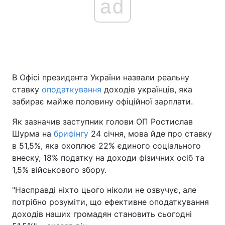
ad
Головна
Війна
Україна
Політика
В Офісі президента України назвали реальну
Економіка
Світ
ставку
оподаткування
доходів українців, яка
забирає майже половину офіційної зарплати.
Спорт
Наука
Як зазначив заступник голови ОП Ростислав
Техно і зв'язок
Лайт
Шурма на
брифінгу
24 січня, мова йде про ставку
в 51,5%, яка охоплює 22% єдиного соціального
Зброя
Інциденти
внеску, 18% податку на доходи фізичних осіб та
1,5% військового збору.
Здоров'я
Туризм
"Насправді ніхто цього ніколи не озвучує, але
Цікавинки
Погода
потрібно розуміти, що ефективне оподаткування
доходів наших громадян становить сьогодні
Екологія
Регіони