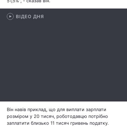
51,5%", - сказав він.
Лонгріди
ВІДЕО ДНЯ
Відео з Youtube
Статті
Інтерв'ю
Думки
Архів
Вакансії
Контакти
Послуги
Він навів приклад, що для виплати зарплати
розміром у 20 тисяч, роботодавцю потрібно
заплатити близько 11 тисяч гривень податку.