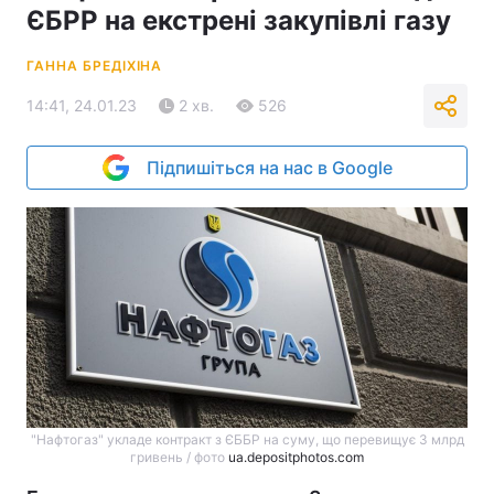
ЄБРР на екстрені закупівлі газу
ГАННА БРЕДІХІНА
14:41, 24.01.23
2 хв.
526
Підпишіться на нас в Google
"Нафтогаз" укладе контракт з ЄББР на суму, що перевищує 3 млрд
гривень / фото
ua.depositphotos.com