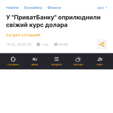
›
›
Новини
Економіка
Фінанси
рус
У "ПриватБанку" оприлюднили
свіжий курс долара
БОГДАН СЛУЦЬКИЙ
14:22, 24.01.23
1 хв.
8565
Підпишіться на нас в Google
RU
МОВА
ГОЛОВНА
РОЗДІЛИ
ПОГОДА
ЛАЙТ