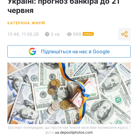
Україні: прогноз банкіра до 21
червня
КАТЕРИНА ЖИРІЙ
15:48, 11.06.26
3 хв.
999
УНІАН
Підпишіться на нас в Google
Експерт попередив, що протягом тижня можливі коливання курсу /
фото
ua.depositphotos.com