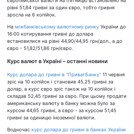
європейської валюти на п’ятницю встановлено на
рівні 51,84 гривні за один євро, тобто гривня
зросла на 6 копійок.
На
міжбанківському валютному ринку
України до
16:00 котирування гривні до долара
встановилися на рівні 44,90/44,95 грн/дол., а до
євро - 51,82/51,86 грн/євро.
Курс валют в Україні – останні новини
Курс долара до гривні в "ПриватБанку"
11 червня
зріс на 10 копійок і становив 45,25 гривні за
долар, а курс євро зріс також на 10 копійок і
складав 52,45 гривні за євро. При цьому продати
американську валюту в банку можна було за
курсом 44,65 гривні, а євро - за курсом 51,45
гривні за одиницю іноземної валюти.
Водночас
курс долара до гривні в банках України