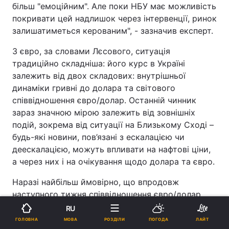
більш "емоційним". Але поки НБУ має можливість
покривати цей надлишок через інтервенції, ринок
залишатиметься керованим", - зазначив експерт.
З євро, за словами Лєсового, ситуація
традиційно складніша: його курс в Україні
залежить від двох складових: внутрішньої
динаміки гривні до долара та світового
співвідношення євро/долар. Останній чинник
зараз значною мірою залежить від зовнішніх
подій, зокрема від ситуації на Близькому Сході –
будь-які новини, пов’язані з ескалацією чи
деескалацією, можуть впливати на нафтові ціни,
а через них і на очікування щодо долара та євро.
Наразі найбільш ймовірно, що впродовж
наступного тижня співвідношення євро/долар
залишатиметься в межах 1,15-1,18. За таких умов
RU
курс євро, за прогнозом банкіра, в Україні може
МОВА
ГОЛОВНА
РОЗДІЛИ
ПОГОДА
ЛАЙТ