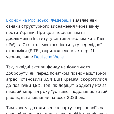
Економіка Російської Федерації
виявляє явні
Головна
Війна
ознаки структурного виснаження через війну
проти України. Про це з посиланням на
Україна
Політика
дослідження Інституту світової економіки в Кілі
(IfW) та Стокгольмського інституту перехідної
Економіка
Світ
економіки (SITE), оприлюднене в четвер, 11
Спорт
Наука
червня, пише
Deutsche Welle
.
Так, ліквідні активи Фонду національного
Техно і зв'язок
Лайт
добробуту, які перед початком повномасштабної
Зброя
Інциденти
агресії становили 6,5% ВВП Кремля, скоротилися
до позначки 1,8%. Тоді як дефіцит бюджету РФ за
Здоров'я
Туризм
перший квартал року "успішно" подолав цільовий
рівень, встановлений на весь 2026 рік.
Цікавинки
Погода
Тим часом, доходи від експорту енергоносіїв за
Екологія
Регіони
перший квартал скоротилися на 45% в порівнянні