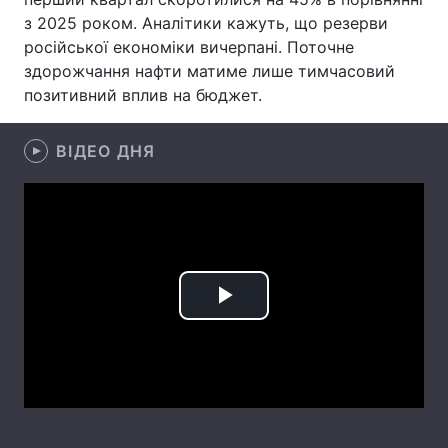
з 2025 роком. Аналітики кажуть, що резерви
Лонгріди
російської економіки вичерпані. Поточне
здорожчання нафти матиме лише тимчасовий
позитивний вплив на бюджет.
Відео з Youtube
Статті
Інтерв'ю
Думки
ВІДЕО ДНЯ
Архів
Вакансії
Контакти
Послуги
Play
Video