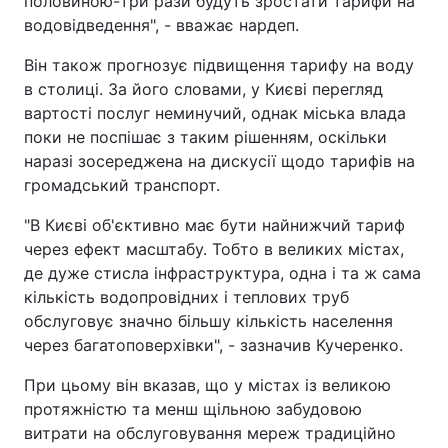
половиною-три рази будуть зростати тарифи на
водовідведення", - вважає нардеп.
Він також прогнозує підвищення тарифу на воду
в столиці. За його словами, у Києві перегляд
вартості послуг неминучий, однак міська влада
поки не поспішає з таким рішенням, оскільки
наразі зосереджена на дискусії щодо тарифів на
громадський транспорт.
"В Києві об'єктивно має бути найнижчий тариф
через ефект масштабу. Тобто в великих містах,
де дуже стисла інфраструктура, одна і та ж сама
кількість водопровідних і теплових труб
обслуговує значно більшу кількість населення
через багатоповерхівки", - зазначив Кучеренко.
При цьому він вказав, що у містах із великою
протяжністю та менш щільною забудовою
витрати на обслуговування мереж традиційно