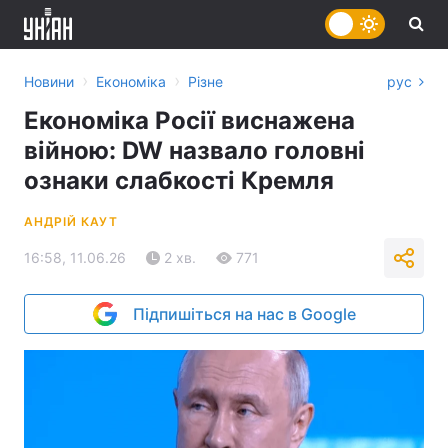
›
›
Новини
Економіка
Різне
рус
Економіка Росії виснажена
війною: DW назвало головні
ознаки слабкості Кремля
АНДРІЙ КАУТ
16:58, 11.06.26
2 хв.
771
Підпишіться на нас в Google