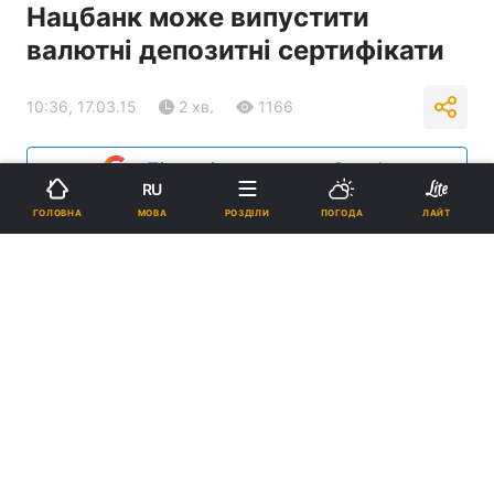
Нацбанк може випустити
валютні депозитні сертифікати
10:36, 17.03.15
2 хв.
1166
Підпишіться на нас в Google
RU
МОВА
ГОЛОВНА
РОЗДІЛИ
ПОГОДА
ЛАЙТ
REUTERS
Реклама