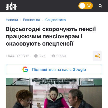
›
›
Новини
Економіка
Соцполітика
Відсьогодні скорочують пенсії
працюючим пенсіонерам і
скасовують спецпенсії
11:44, 17.03.15
3 хв.
11550
Підпишіться на нас в Google