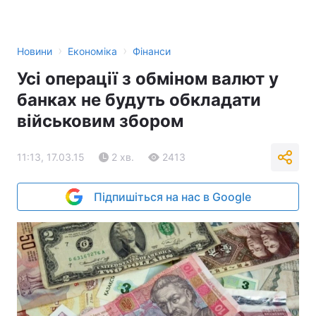
›
›
Новини
Економіка
Фінанси
Усі операції з обміном валют у
банках не будуть обкладати
військовим збором
11:13, 17.03.15
2 хв.
2413
Підпишіться на нас в Google