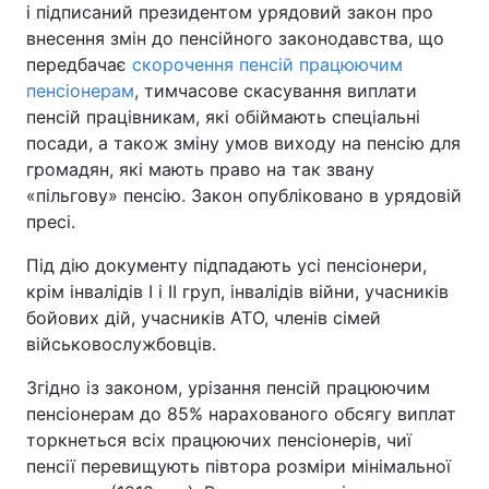
і підписаний президентом урядовий закон про
внесення змін до пенсійного законодавства, що
передбачає
скорочення пенсій працюючим
пенсіонерам
, тимчасове скасування виплати
Головна
Війна
пенсій працівникам, які обіймають спеціальні
посади, а також зміну умов виходу на пенсію для
Україна
Політика
громадян, які мають право на так звану
Економіка
Світ
«пільгову» пенсію. Закон опубліковано в урядовій
пресі.
Спорт
Наука
Під дію документу підпадають усі пенсіонери,
Техно і зв'язок
Лайт
крім інвалідів I і II груп, інвалідів війни, учасників
бойових дій, учасників АТО, членів сімей
Зброя
Інциденти
військовослужбовців.
Здоров'я
Туризм
Згідно із законом, урізання пенсій працюючим
пенсіонерам до 85% нарахованого обсягу виплат
Цікавинки
Погода
торкнеться всіх працюючих пенсіонерів, чиї
пенсії перевищують півтора розміри мінімальної
Екологія
Регіони