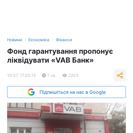
›
›
Новини
Економіка
Фінанси
Фонд гарантування пропонує
ліквідувати «VAB Банк»
10:57, 17.03.15
1 хв.
2203
Підпишіться на нас в Google