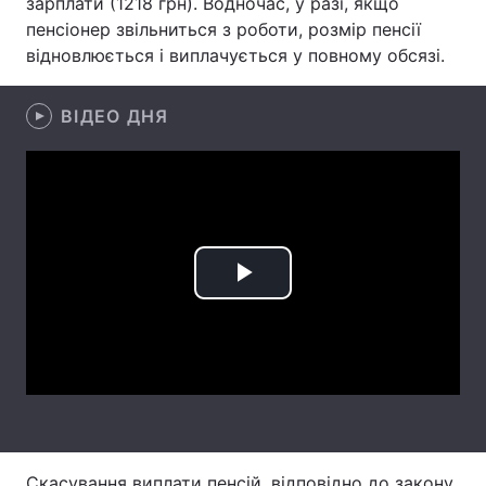
зарплати (1218 грн). Водночас, у разі, якщо
пенсіонер звільниться з роботи, розмір пенсії
Лонгріди
відновлюється і виплачується у повному обсязі.
Відео з Youtube
Статті
ВІДЕО ДНЯ
Інтерв'ю
Думки
Архів
Вакансії
Контакти
Play
Послуги
Video
Скасування виплати пенсій, відповідно до закону,