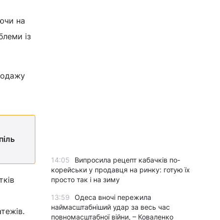
аючи на
блеми із
родажу
піль
14:05
Випросила рецепт кабачків по-
корейськи у продавця на ринку: готую їх
тків
просто так і на зиму
13:59
Одеса вночі пережила
наймасштабніший удар за весь час
тежів.
повномасштабної війни, – Коваленко