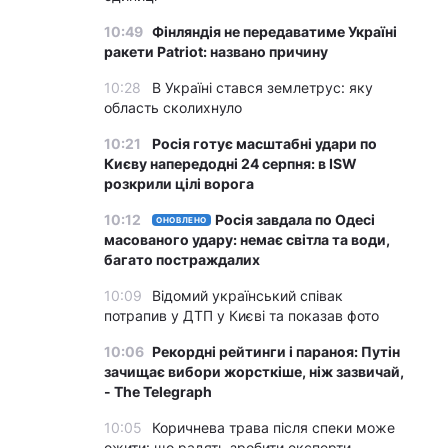
10:49
Фінляндія не передаватиме Україні
ракети Patriot: названо причину
10:28
В Україні стався землетрус: яку
область сколихнуло
10:21
Росія готує масштабні удари по
Києву напередодні 24 серпня: в ISW
розкрили цілі ворога
10:12
Росія завдала по Одесі
ОНОВЛЕНО
масованого удару: немає світла та води,
багато постраждалих
10:09
Відомий український співак
потрапив у ДТП у Києві та показав фото
10:06
Рекордні рейтинги і параноя: Путін
зачищає вибори жорсткіше, ніж зазвичай,
- The Telegraph
10:05
Коричнева трава після спеки може
ожити: що радять зробити експерти