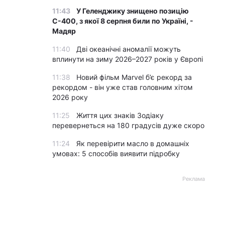
11:43
У Геленджику знищено позицію
С-400, з якої 8 серпня били по Україні, -
Мадяр
11:40
Дві океанічні аномалії можуть
вплинути на зиму 2026–2027 років у Європі
11:38
Новий фільм Marvel б’є рекорд за
рекордом - він уже став головним хітом
2026 року
11:25
Життя цих знаків Зодіаку
перевернеться на 180 градусів дуже скоро
11:24
Як перевірити масло в домашніх
умовах: 5 способів виявити підробку
Реклама