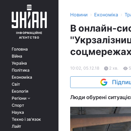
›
›
Новини
Економіка
Тр
В онлайн-си
ІНФОРМАЦІЙНЕ
''Укрзалізни
АГЕНТСТВО
соцмережах 
Головна
Війна
Україна
10:02, 05.12.18
2 хв.
Політика
Економіка
Підпиш
Світ
Екологія
Люди обурені ситуацією
Регіони
Спорт
Наука
Техно і зв'язок
Лайт