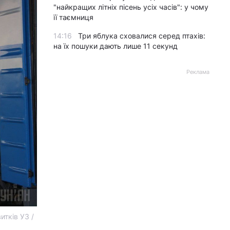
"найкращих літніх пісень усіх часів": у чому
її таємниця
14:16
Три яблука сховалися серед птахів:
на їх пошуки дають лише 11 секунд
Реклама
тків УЗ /