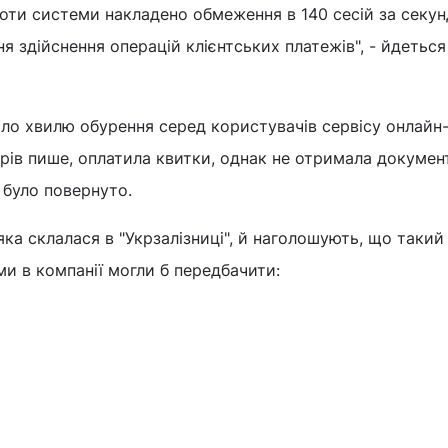
оботи системи накладено обмеження в 140 сесій за секун
я здійснення операцій клієнтських платежів", - йдеться
ло хвилю обурення серед користувачів сервісу онлай
ерів пише, оплатила квитки, однак не отримала докумен
не було повернуто.
яка склалася в "Укрзалізниці", й наголошують, що такий
и в компанії могли б передбачити: