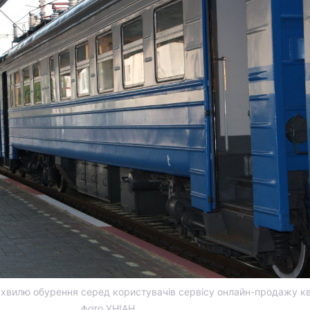
хвилю обурення серед користувачів сервісу онлайн-продажу кви
фото УНІАН