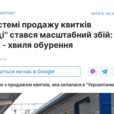
анспорт
читать на 
стемі продажу квитків
ці'' стався масштабний збій:
- хвиля обурення
5648
іться на нас в Google
 з продажем квитків, яка склалася в "Укрзалізниц