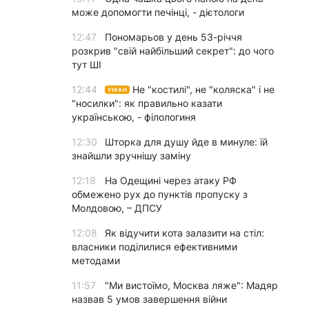
може допомогти печінці, - дієтологи
12:47
Пономарьов у день 53-річчя
розкрив "свій найбільший секрет": до чого
тут ШІ
12:44
Не "костилі", не "коляска" і не
УНІАН
"носилки": як правильно казати
українською, - філологиня
12:30
Шторка для душу йде в минуле: їй
знайшли зручнішу заміну
12:18
На Одещині через атаку РФ
обмежено рух до пунктів пропуску з
Молдовою, – ДПСУ
12:08
Як відучити кота залазити на стіл:
власники поділилися ефективними
методами
11:57
"Ми вистоїмо, Москва ляже": Мадяр
назвав 5 умов завершення війни