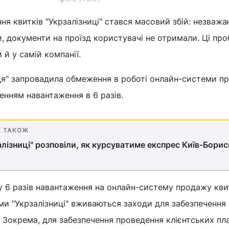
ня квитків "Укрзалізниці" стався масовий збій: незваж
и, документи на проїзд користувачі не отримали. Ці про
й у самій компанії.
иця" запровадила обмеження в роботі онлайн-системи п
ьшенням навантаження в 6 разів.
Е ТАКОЖ
алізниці" розповіли, як курсуватиме експрес Київ-Борис
м у 6 разів навантаження на онлайн-систему продажу кви
ями "Укрзалізниці" вживаються заходи для забезпечення
. Зокрема, для забезпечення проведення клієнтських пла