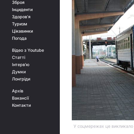
Зброя
Інциденти
Здоров'я
Туризм
Цікавинки
Погода
Відео з Youtube
Статті
Інтерв'ю
Думки
Лонгріди
Архів
Вакансії
Контакти
У соцмережах це викликало 