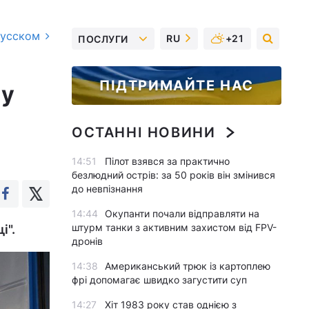
русском
RU
+21
ПОСЛУГИ
ПІДТРИМАЙТЕ НАС
 у
ОСТАННІ НОВИНИ
14:51
Пілот взявся за практично
безлюдний острів: за 50 років він змінився
до невпізнання
14:44
Окупанти почали відправляти на
штурм танки з активним захистом від FPV-
і".
дронів
14:38
Американський трюк із картоплею
фрі допомагає швидко загустити суп
14:27
Хіт 1983 року став однією з