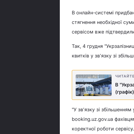
В онлайн-системі придбан
стягнення необхідної сум
сервісом вже підтвердили 
Так, 4 грудня "Укрзалізн
квитків у зв'язку зі збіл
ЧИТАЙТ
В "Укрз
(графік)
"У зв'язку зі збільшення
booking.uz.gov.ua фахівц
коректної роботи сервісу