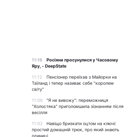
11:16
Росіяни просунулися у Часовому
Яру, - DeepState
11:12
Пенсіонер переїхав з Майорки на
Таїланд і тепер називає себе "королем
світу"
11:06
"Я не вивожу": переможниця
"Холостяка" приголомшила зізнанням після
весілля
11:02
Навіщо бризкати оцтом на ключі:
простий домашній трюк, про який знають
одиниці