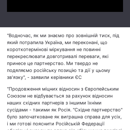
Лонгріди
Відео з Youtube
Статті
"Водночас, як ми знаємо про зовнішній тиск, під
Інтерв'ю
Думки
який потрапила Україна, ми переконані, що
короткотермінові міркування не повинні
Архів
Вакансії
перекреслювати довготривалі переваги, які
принесе це партнерство. Ми твердо не
Контакти
подяляємо російську позицію та дії у цьому
зв'язку", - заявили керівники ЄС
Послуги
"Продовження міцних відносин з Європейським
Союзом не відбувається за рахунок відносин
наших східних партнерів з іншими їхніми
сусідами - такими як Росія. "Східне партнерство"
було започатковане як виграшна справа для усіх,
і ми готові пояснити Російській Федерації