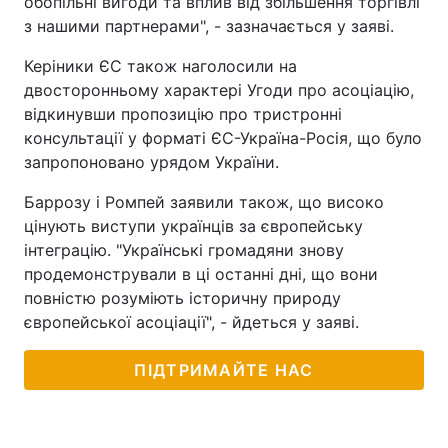
обопільні вигоди та вплив від збільшення торгівлі
з нашими партнерами", - зазначається у заяві.
Тема оформлення
Керіники ЄС також наголосили на
двосторонньому характері Угоди про асоціацію,
відкинувши пропозицію про тристронні
консультації у форматі ЄС-Україна-Росія, що було
запропоновано урядом України.
Баррозу і Ромпей заявили також, що високо
цінують виступи українців за європейську
інтеграцію. "Українські громадяни знову
продемонстрували в ці останні дні, що вони
повністю розуміють історичну природу
європейської асоціації", - йдеться у заяві.
ПІДТРИМАЙТЕ НАС