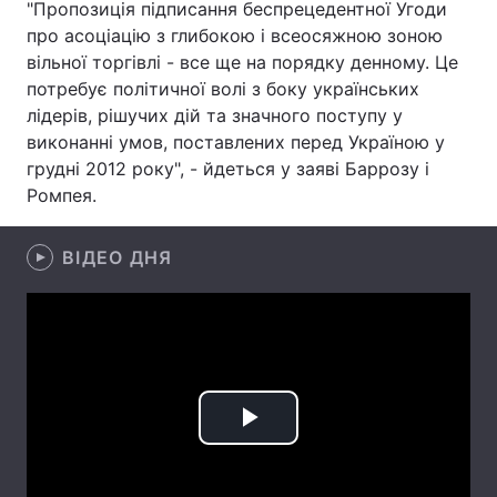
"Пропозиція підписання беспрецедентної Угоди
про асоціацію з глибокою і всеосяжною зоною
вільної торгівлі - все ще на порядку денному. Це
потребує політичної волі з боку українських
Головна
Війна
лідерів, рішучих дій та значного поступу у
виконанні умов, поставлених перед Україною у
Україна
Політика
грудні 2012 року", - йдеться у заяві Баррозу і
Економіка
Світ
Ромпея.
Спорт
Наука
ВІДЕО ДНЯ
Техно і зв'язок
Лайт
Зброя
Інциденти
Здоров'я
Туризм
Play
Цікавинки
Погода
Video
Екологія
Регіони