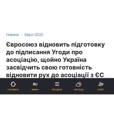
›
Новини
Євро-2020
Євросоюз відновить підготовку
до підписання Угоди про
асоціацію, щойно Україна
засвідчить свою готовність
відновити рух до асоціації з ЄС
- Фюле
RU
МОВА
ГОЛОВНА
РОЗДІЛИ
ПОГОДА
ЛАЙТ
16:15, 22.11.13
6 хв.
0
Підпишіться на нас в Google