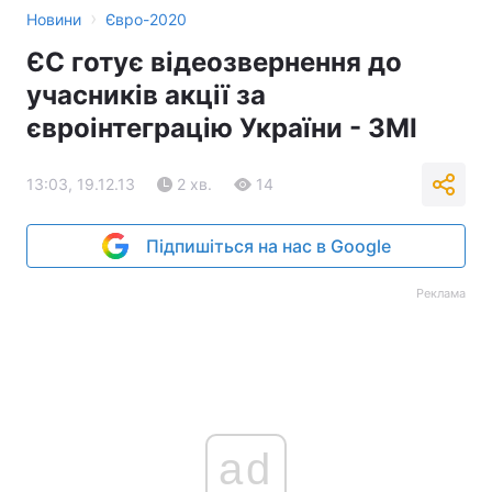
›
Новини
Євро-2020
ЄС готує відеозвернення до
учасників акції за
євроінтеграцію України - ЗМІ
13:03, 19.12.13
2 хв.
14
Підпишіться на нас в Google
Реклама
ad