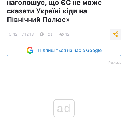
наголошує, що ЄС не може
сказати Україні «іди на
Північний Полюс»
10:42, 17.12.13
1 хв.
12
Підпишіться на нас в Google
Реклама
ad