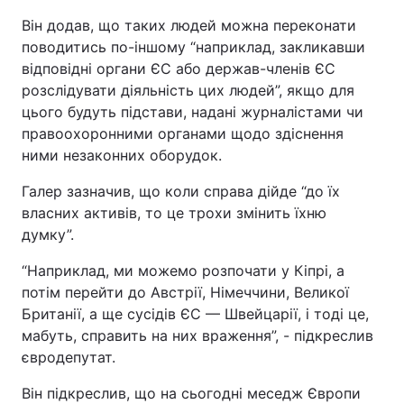
Він додав, що таких людей можна переконати
Лонгріди
поводитись по-іншому “наприклад, закликавши
відповідні органи ЄС або держав-членів ЄС
Відео з Youtube
Статті
розслідувати діяльність цих людей”, якщо для
цього будуть підстави, надані журналістами чи
Інтерв'ю
Думки
правоохоронними органами щодо здіснення
ними незаконних оборудок.
Архів
Вакансії
Галер зазначив, що коли справа дійде “до їх
Контакти
власних активів, то це трохи змінить їхню
думку”.
Послуги
“Наприклад, ми можемо розпочати у Кіпрі, а
потім перейти до Австрії, Німеччини, Великої
Британії, а ще сусідів ЄС — Швейцарії, і тоді це,
мабуть, справить на них враження”, - підкреслив
євродепутат.
Він підкреслив, що на сьогодні меседж Європи