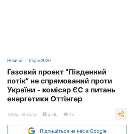
›
Новини
Євро-2020
Газовий проект ”Південний
потік” не спрямований проти
України - комісар ЄС з питань
енергетики Оттінгер
13:02, 19.12.13
2 хв.
15
Підпишіться на нас в Google