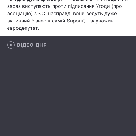
зараз виступають проти підписання Угоди (про
асоціацію) з ЄС, насправді вони ведуть дуже
активний бізнес в самій Європі”, - зауважив
Головна
Війна
євродепутат.
Україна
Політика
ВІДЕО ДНЯ
Економіка
Світ
Спорт
Наука
Техно і зв'язок
Лайт
Зброя
Інциденти
Здоров'я
Туризм
Цікавинки
Погода
Екологія
Регіони