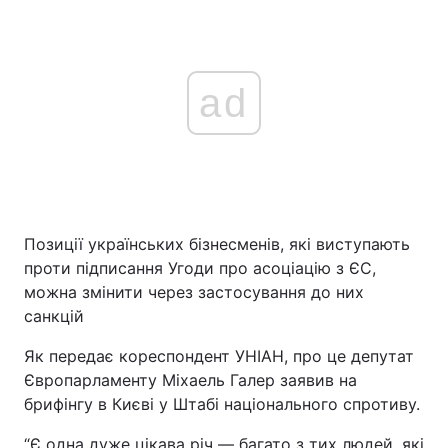
ad
Позиції українських бізнесменів, які виступають
проти підписання Угоди про асоціацію з ЄС,
можна змінити через застосування до них
санкцій
Як передає кореспондент УНІАН, про це депутат
Європарламенту Міхаель Галер заявив на
брифінгу в Києві у Штабі національного спротиву.
“Є одна дуже цікава річ — багато з тих людей, які