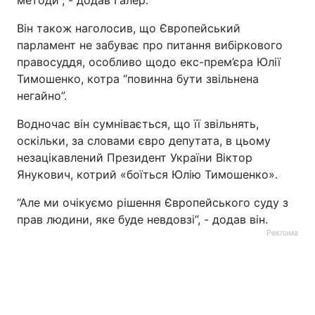
методи”, - додав Галер.
Він також наголосив, що Європейський
парламент не забуває про питання вибіркового
правосуддя, особливо щодо екс-прем’єра Юлії
Тимошенко, котра “повинна бути звільнена
негайно”.
Водночас він сумнівається, що її звільнять,
оскільки, за словами євро депутата, в цьому
незацікавлений Президент України Віктор
Янукович, котрий «боїться Юлію Тимошенко».
“Але ми очікуємо рішення Європейського суду з
прав людини, яке буде невдовзі”, - додав він.
Реклама