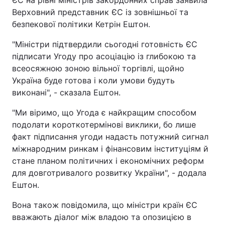
ЄС на рівні міністрів закордонних справ заявила
Верховний представник ЄС із зовнішньої та
безпекової політики Кетрін Ештон.
"Міністри підтвердили сьогодні готовність ЄС
підписати Угоду про асоціацію із глибокою та
всеосяжною зоною вільної торгівлі, щойно
Україна буде готова і коли умови будуть
виконані", - сказала Ештон.
"Ми віримо, що Угода є найкращим способом
подолати короткотермінові виклики, бо лише
факт підписання угоди надасть потужний сигнал
міжнародним ринкам і фінансовим інституціям й
стане планом політичних і економічних реформ
для довготривалого розвитку України", - додала
Ештон.
Вона також повідомила, що міністри країн ЄС
вважають діалог між владою та опозицією в