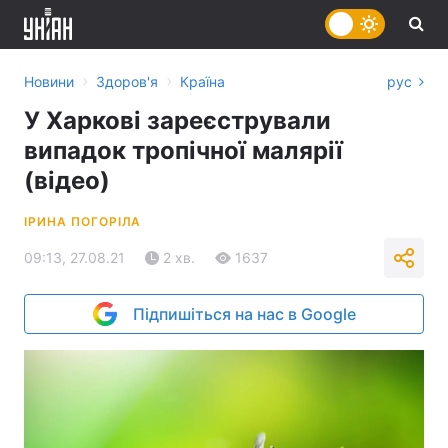
›
›
Новини
Здоров'я
Країна
рус
У Харкові зареєстрували
випадок тропічної малярії
(відео)
ІРИНА ПОГОРІЛА
09:13, 27.08.21
2 хв.
1637
Підпишіться на нас в Google