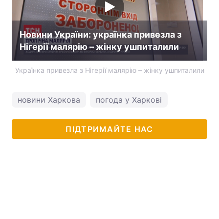
Новини України: українка привезла з
Нігерії малярію – жінку ушпиталили
Українка привезла з Нігерії малярію – жінку ушпиталили
новини Харкова
погода у Харкові
ПІДТРИМАЙТЕ НАС