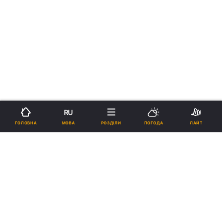
RU
МОВА
ГОЛОВНА
РОЗДІЛИ
ПОГОДА
ЛАЙТ
›
›
Новини
Здоров'я
Країна
рус
Вражає легені швидше за інші
штами коронавірусу: на
Харківщині лікарні готуються
до удару "Дельти"
ВІКТОРІЯ ГОРДІЄНКО