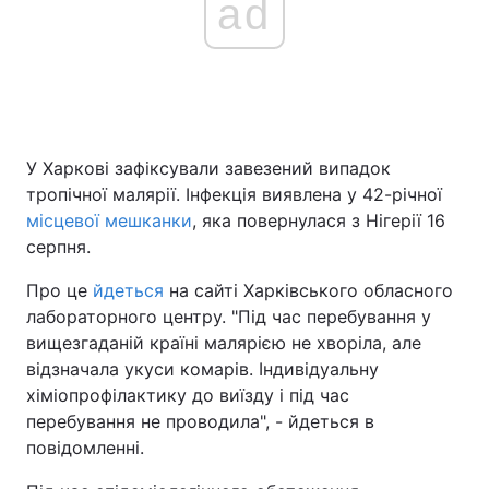
ad
Головна
Війна
Україна
Політика
У Харкові зафіксували завезений випадок
Економіка
Світ
тропічної малярії. Інфекція виявлена у 42-річної
місцевої мешканки
, яка повернулася з Нігерії 16
Спорт
Наука
серпня.
Техно і зв'язок
Лайт
Про це
йдеться
на сайті Харківського обласного
лабораторного центру. "Під час перебування у
Зброя
Інциденти
вищезгаданій країні малярією не хворіла, але
відзначала укуси комарів. Індивідуальну
Здоров'я
Туризм
хіміопрофілактику до виїзду і під час
перебування не проводила", - йдеться в
Цікавинки
Погода
повідомленні.
Екологія
Регіони