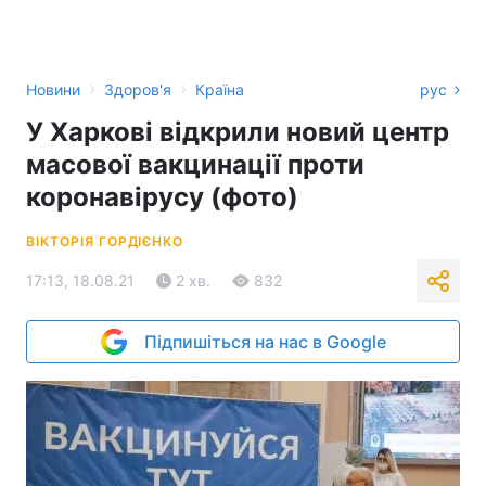
›
›
Новини
Здоров'я
Країна
рус
У Харкові відкрили новий центр
масової вакцинації проти
коронавірусу (фото)
ВІКТОРІЯ ГОРДІЄНКО
17:13, 18.08.21
2 хв.
832
Підпишіться на нас в Google