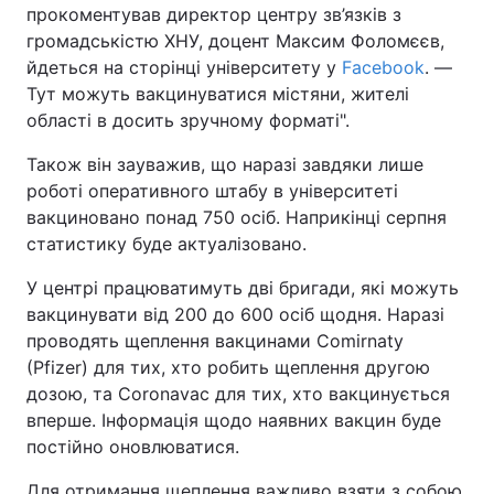
прокоментував директор центру зв’язків з
громадськістю ХНУ, доцент Максим Фоломєєв,
йдеться на сторінці університету у
Facebook
. —
Тут можуть вакцинуватися містяни, жителі
області в досить зручному форматі".
Також він зауважив, що наразі завдяки лише
роботі оперативного штабу в університеті
вакциновано понад 750 осіб. Наприкінці серпня
статистику буде актуалізовано.
У центрі працюватимуть дві бригади, які можуть
вакцинувати від 200 до 600 осіб щодня. Наразі
проводять щеплення вакцинами Comirnaty
(Pfizer) для тих, хто робить щеплення другою
дозою, та Coronavac для тих, хто вакцинується
вперше. Інформація щодо наявних вакцин буде
постійно оновлюватися.
Для отримання щеплення важливо взяти з собою