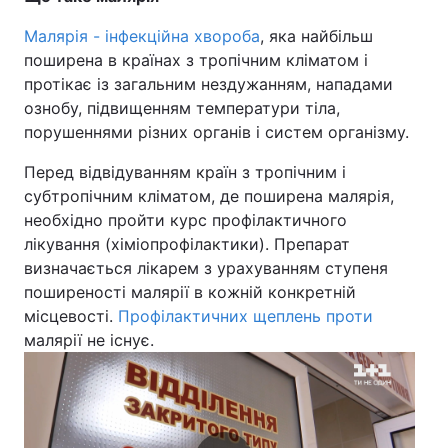
Тема оформлення
Малярія - інфекційна хвороба
, яка найбільш
поширена в країнах з тропічним кліматом і
протікає із загальним нездужанням, нападами
ознобу, підвищенням температури тіла,
порушеннями різних органів і систем організму.
Перед відвідуванням країн з тропічним і
субтропічним кліматом, де поширена малярія,
необхідно пройти курс профілактичного
лікування (хіміопрофілактики). Препарат
визначається лікарем з урахуванням ступеня
поширеності малярії в кожній конкретній
місцевості.
Профілактичних щеплень проти
малярії не існує.