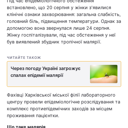
Під час епідеміологічного обстеження
встановлено, що 20 серпня у жінки з'явилися
Лонгріди
клінічні ознаки захворювання: загальна слабкість,
головний біль, підвищення температури. Однак за
Відео з Youtube
Статті
допомогою вона звернулася лише 24 серпня.
Жінку госпіталізували, під час обстеження у неї
Інтерв'ю
Думки
був виявлений збудник тропічної малярії.
Архів
Вакансії
ЧИТАЙТЕ ТАКОЖ
Контакти
Через погоду Україні загрожує
спалах епідемії малярії
Послуги
Фахівці Харківської міської філії лабораторного
центру провели епідеміологічне розслідування та
комплекс протиепідемічних заходів за місцем
проживання пацієнтки.
Що таке малярія