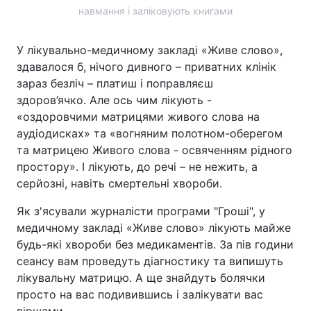
навмання і заліковують книгами
У лікувально-медичному закладі «Живе слово»,
здавалося б, нічого дивного – приватних клінік
зараз безліч – платиш і поправляєш
здоров’ячко. Але ось чим лікують -
«оздоровчими матрицями живого слова на
аудіодисках» та «вогняним полотном-оберегом
та матрицею Живого слова - освяченням рідного
простору». І лікують, до речі – не нежить, а
серйозні, навіть смертельні хвороби.
Як з'ясували журналісти програми "Гроші", у
медичному закладі «Живе слово» лікують майже
будь-які хвороби без медикаментів. За пів години
сеансу вам проведуть діагностику та випишуть
лікувальну матрицю. А ще знайдуть болячки
просто на вас подивившись і залікувати вас
віршами.