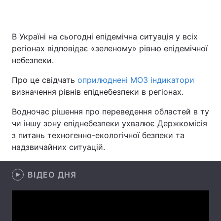
В Україні на сьогодні епідемічна ситуація у всіх
Головна
Війна
регіонах відповідає «зеленому» рівню епідемічної
небезпеки.
Україна
Політика
Про це свідчать
оприлюднені МОЗ індикатори
Економіка
Світ
визначення рівнів епіднебезпеки в регіонах.
Спорт
Наука
Водночас рішення про переведення областей в ту
чи іншу зону епіднебезпеки ухвалює Держкомісія
Техно і зв'язок
Лайт
з питань техногенно-екологічної безпеки та
надзвичайних ситуацій.
Зброя
Інциденти
Здоров'я
Туризм
ВІДЕО ДНЯ
Цікавинки
Погода
Екологія
Регіони