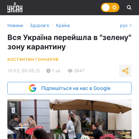
›
›
Новини
Здоров'я
Країна
рус
Вся Україна перейшла в "зелену"
зону карантину
КОСТЯНТИН ГОНЧАРОВ
10:53, 09.06.21
1 хв.
2647
Підпишіться на нас в Google