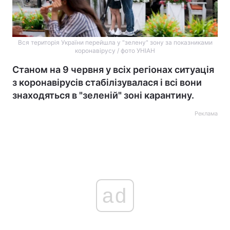
Вся територія України перейшла у "зелену" зону за показниками
коронавірусу / фото УНІАН
Станом на 9 червня у всіх регіонах ситуація
з коронавірусів стабілізувалася і всі вони
знаходяться в "зеленій" зоні карантину.
Реклама
ad