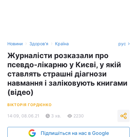
›
›
Новини
Здоров'я
Країна
рус
Журналісти розказали про
псевдо-лікарню у Києві, у якій
ставлять страшні діагнози
навмання і заліковують книгами
(відео)
ВІКТОРІЯ ГОРДІЄНКО
14:09, 08.06.21
3 хв.
2230
Підпишіться на нас в Google