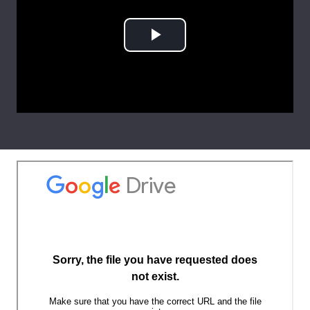
Лонгріди
Play
Відео з Youtube
Статті
Video
Інтерв'ю
Думки
Архів
Вакансії
Контакти
Послуги