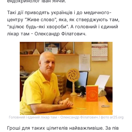
ендокринолог Іван Янчій.
Такі дії приводять українців і до медичного-
центру "Живе слово", яка, як стверджують там,
"зцілює будь-які хвороби". А головний і єдиний
лікар там - Олександр Філатович.
Головний і єдиний лікар там - Олександр Філатович / фото ar25.org
Гроші для таких цілителів найважливіше. За пів