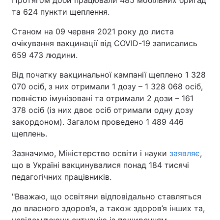
Протягом доби працювали 485 мобільних бригад
та 624 пункти щеплення.
Станом на 09 червня 2021 року до листа
очікування вакцинації від COVID-19 записались
659 473 людини.
Від початку вакцинальної кампанії щеплено 1 328
070 осіб, з них отримали 1 дозу – 1 328 068 осіб,
повністю імунізовані та отримали 2 дози – 161
378 осіб (із них двоє осіб отримали одну дозу
закордоном). Загалом проведено 1 489 446
щеплень.
Зазначимо, Міністерство освіти і науки
заявляє
,
що в Україні вакцинувалися понад 184 тисячі
педагогічних працівників.
"Вважаю, що освітяни відповідально ставляться
до власного здоров’я, а також здоров’я інших та,