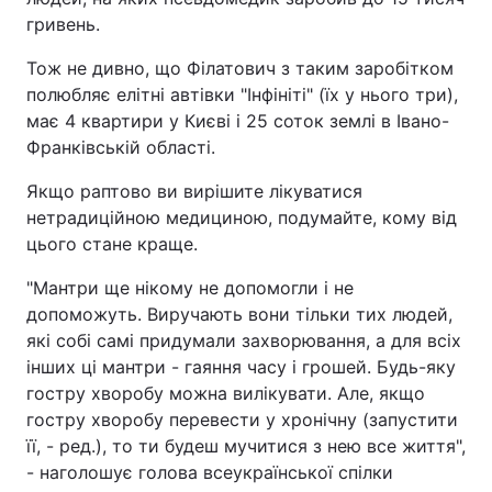
гривень.
Тож не дивно, що Філатович з таким заробітком
полюбляє елітні автівки "Інфініті" (їх у нього три),
має 4 квартири у Києві і 25 соток землі в Івано-
Франківській області.
Якщо раптово ви вирішите лікуватися
нетрадиційною медициною, подумайте, кому від
цього стане краще.
"Мантри ще нікому не допомогли і не
допоможуть. Виручають вони тільки тих людей,
які собі самі придумали захворювання, а для всіх
інших ці мантри - гаяння часу і грошей. Будь-яку
гостру хворобу можна вилікувати. Але, якщо
гостру хворобу перевести у хронічну (запустити
її, - ред.), то ти будеш мучитися з нею все життя",
- наголошує голова всеукраїнської спілки