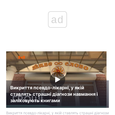
ad
Викриття псевдо-лікарні, у якій
ставлять страшні діагнози навмання і
заліковують книгами
Викриття псевдо-лікарні, у якій ставлять страшні діагнози