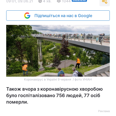
09:01, 09.06.21
4 хв.
1044
ОНОВЛЕНО
Підпишіться на нас в Google
Коронавірус в Україні 9 червня / фото УНІАН
Також вчора з коронавірусною хворобою
було госпіталізовано 756 людей, 77 осіб
померли.
Реклама