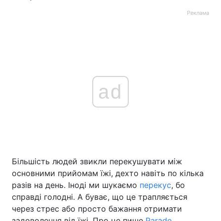
Реклама
ad
Більшість людей звикли перекушувати між
основними прийомам їжі, дехто навіть по кілька
разів на день. Іноді ми шукаємо
перекус
, бо
справді голодні. А буває, що це трапляється
через стрес або просто бажання отримати
задоволення від їжі. Про це пише
Parade
.