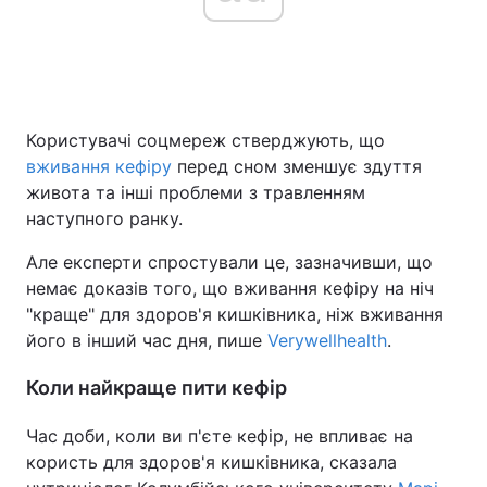
Головна
Війна
Користувачі соцмереж стверджують, що
Україна
Політика
вживання кефіру
перед сном зменшує здуття
Економіка
Світ
живота та інші проблеми з травленням
наступного ранку.
Спорт
Наука
Але експерти спростували це, зазначивши, що
Техно і зв'язок
Лайт
немає доказів того, що вживання кефіру на ніч
"краще" для здоров'я кишківника, ніж вживання
Зброя
Інциденти
його в інший час дня, пише
Verywellhealth
.
Здоров'я
Туризм
Коли найкраще пити кефір
Цікавинки
Погода
Час доби, коли ви п'єте кефір, не впливає на
користь для здоров'я кишківника, сказала
Екологія
Регіони