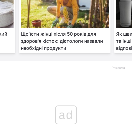
кий
Що їсти жінці після 50 років для
Як шви
здоров'я кісток: дієтологи назвали
та інш
необхідні продукти
відпов
Реклама
ad