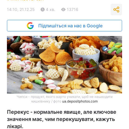
14:10, 21.12.25
4 хв.
13716
Підпишіться на нас в Google
Чипси - продукт, якого варто уникати, щоб не нашкодити
кишківнику / фото
ua.depositphotos.com
Перекус - нормальне явище, але ключове
значення має, чим перекушувати, кажуть
лікарі.