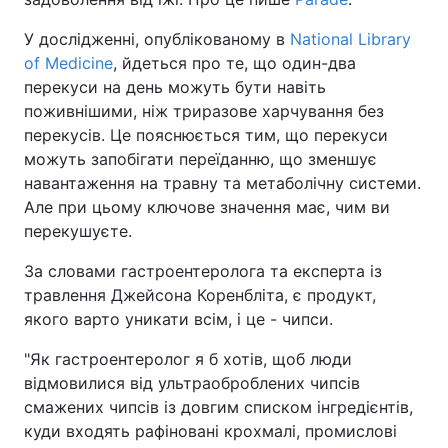
У дослідженні, опублікованому в
National Library
of Medicine
, йдеться про те, що один-два
перекуси на день можуть бути навіть
поживнішими, ніж триразове харчування без
перекусів. Це пояснюється тим, що перекуси
можуть запобігати переїданню, що зменшує
навантаження на травну та метаболічну системи.
Але при цьому ключове значення має, чим ви
перекушуєте.
За словами гастроентеролога та експерта із
травлення Джейсона Коренбліта, є продукт,
якого варто уникати всім, і це - чипси.
"Як гастроентеролог я б хотів, щоб люди
відмовилися від ультраоброблених чипсів
смажених чипсів із довгим списком інгредієнтів,
куди входять рафіновані крохмалі, промислові