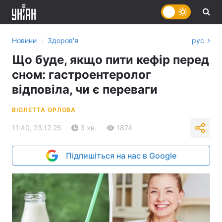
›
Новини
Здоров'я
рус
Що буде, якщо пити кефір перед
сном: гастроентеролог
відповіла, чи є переваги
ВІОЛЕТТА ОРЛОВА
11:40, 23.12.25
3 хв.
1874
Підпишіться на нас в Google