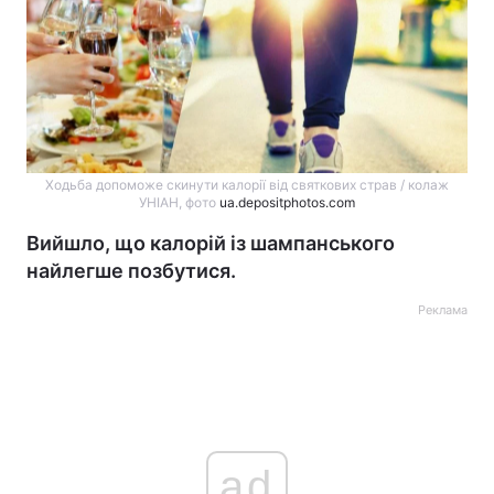
Ходьба допоможе скинути калорії від святкових страв / колаж
УНІАН, фото
ua.depositphotos.com
Вийшло, що калорій із шампанського
найлегше позбутися.
Реклама
ad