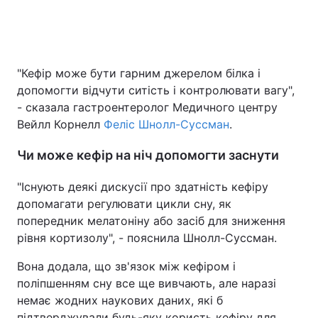
"Кефір може бути гарним джерелом білка і
допомогти відчути ситість і контролювати вагу",
- сказала гастроентеролог Медичного центру
Вейлл Корнелл
Феліс Шнолл-Суссман
.
Чи може кефір на ніч допомогти заснути
"Існують деякі дискусії про здатність кефіру
допомагати регулювати цикли сну, як
попередник мелатоніну або засіб для зниження
рівня кортизолу", - пояснила Шнолл-Суссман.
Вона додала, що зв'язок між кефіром і
поліпшенням сну все ще вивчають, але наразі
немає жодних наукових даних, які б
підтверджували будь-яку користь кефіру для