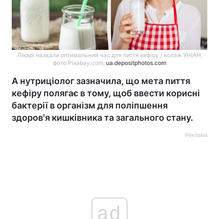
Лікарі назвали оптимальний час для пиття кефіру / колаж УНІАН,
фото Pixabay.com,
ua.depositphotos.com
А нутриціолог зазначила, що мета пиття
кефіру полягає в тому, щоб ввести корисні
бактерії в організм для поліпшення
здоров'я кишківника та загального стану.
Реклама
ad