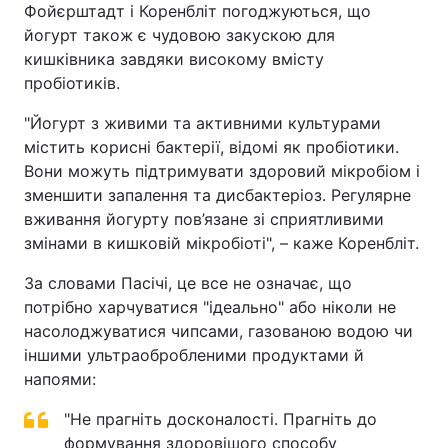
Фойєрштадт і Коренбліт погоджуються, що
йогурт також є чудовою закускою для
кишківника завдяки високому вмісту
пробіотиків.
"Йогурт з живими та активними культурами
містить корисні бактерії, відомі як пробіотики.
Вони можуть підтримувати здоровий мікробіом і
зменшити запалення та дисбактеріоз. Регулярне
вживання йогурту пов’язане зі сприятливими
змінами в кишковій мікробіоті", – каже Коренбліт.
За словами Пасічі, це все не означає, що
потрібно харчуватися "ідеально" або ніколи не
насолоджуватися чипсами, газованою водою чи
іншими ультраобробленими продуктами й
напоями:
"Не прагніть досконалості. Прагніть до
формування здоровішого способу