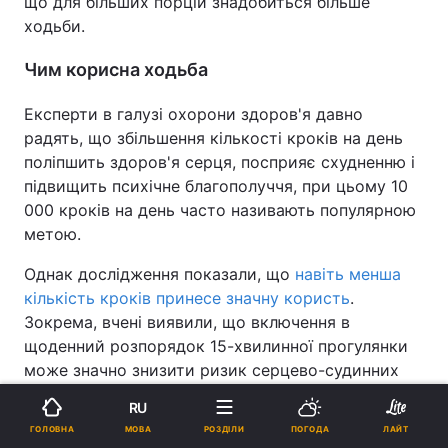
що для більших порцій знадобиться більше
ходьби.
Чим корисна ходьба
Експерти в галузі охорони здоров'я давно
радять, що збільшення кількості кроків на день
поліпшить здоров'я серця, посприяє схудненню і
підвищить психічне благополуччя, при цьому 10
000 кроків на день часто називають популярною
метою.
Однак дослідження показали, що
навіть менша
кількість кроків принесе значну користь
.
Зокрема, вчені виявили, що включення в
щоденний розпорядок 15-хвилинної прогулянки
може значно знизити ризик серцево-судинних
захворювань і передчасної смерті.
RU
Реклама
МОВА
ГОЛОВНА
РОЗДІЛИ
ПОГОДА
ЛАЙТ