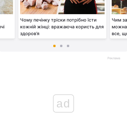
і
Чому печінку тріски потрібно їсти
Чим за
чі
кожній жінці: вражаюча користь для
можна 
здоров’я
все, щ
Реклама
ad