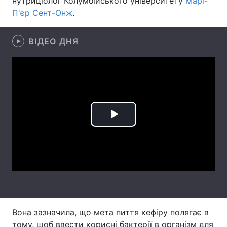
нутриціолог Колумбійського університету
Марі-
П'єр Сент-Онж
.
Лонгріди
ВІДЕО ДНЯ
Відео з Youtube
Статті
Інтерв'ю
Думки
Архів
Вакансії
Контакти
Play
Послуги
Video
Вона зазначила, що мета пиття кефіру полягає в
тому, щоб ввести корисні бактерії в організм для