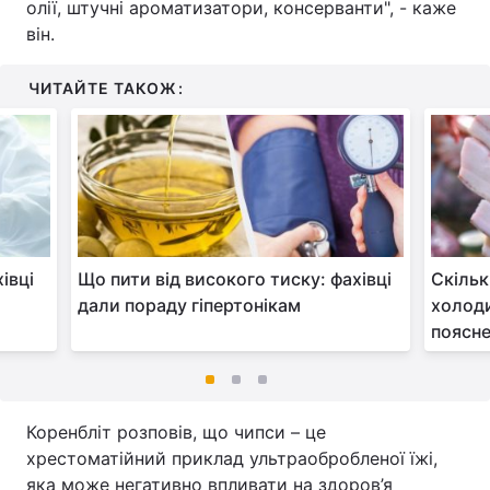
олії, штучні ароматизатори, консерванти", - каже
він.
ЧИТАЙТЕ ТАКОЖ:
івці
Що пити від високого тиску: фахівці
Скільк
дали пораду гіпертонікам
холоди
поясне
Коренбліт розповів, що чипси – це
хрестоматійний приклад ультраобробленої їжі,
яка може негативно впливати на здоров’я