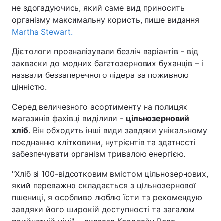
не здогадуючись, який саме вид приносить
організму максимальну користь, пише видання
Martha Stewart.
Дієтологи проаналізували безліч варіантів – від
закваски до модних багатозернових буханців – і
назвали беззаперечного лідера за поживною
цінністю.
Серед величезного асортименту на полицях
магазинів фахівці виділили -
цільнозерновий
хліб
. Він обходить інші види завдяки унікальному
поєднанню клітковини, нутрієнтів та здатності
забезпечувати організм тривалою енергією.
"Хліб зі 100-відсотковим вмістом цільнозернових,
який переважно складається з цільнозернової
пшениці, я особливо люблю їсти та рекомендую
завдяки його широкій доступності та загалом