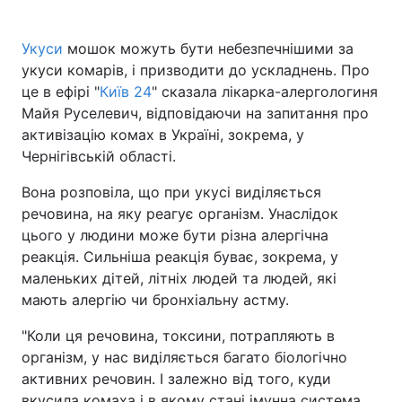
Укуси
мошок можуть бути небезпечнішими за
укуси комарів, і призводити до ускладнень. Про
Головна
Війна
це в ефірі "
Київ 24
" сказала лікарка-алергологиня
Майя Руселевич, відповідаючи на запитання про
Україна
Політика
активізацію комах в Україні, зокрема, у
Чернігівській області.
Економіка
Світ
Вона розповіла, що при укусі виділяється
Спорт
Наука
речовина, на яку реагує організм. Унаслідок
цього у людини може бути різна алергічна
Техно і зв'язок
Лайт
реакція. Сильніша реакція буває, зокрема, у
Зброя
Інциденти
маленьких дітей, літніх людей та людей, які
мають алергію чи бронхіальну астму.
Здоров'я
Туризм
"Коли ця речовина, токсини, потрапляють в
Цікавинки
Погода
організм, у нас виділяється багато біологічно
активних речовин. І залежно від того, куди
Екологія
Регіони
вкусила комаха і в якому стані імунна система