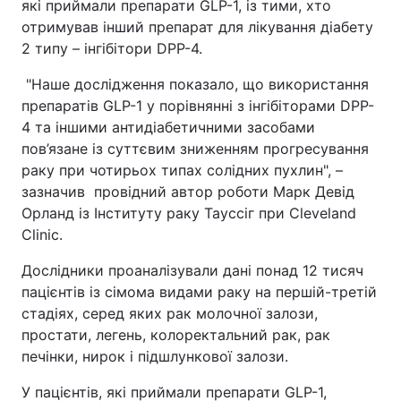
які приймали препарати GLP-1, із тими, хто
отримував інший препарат для лікування діабету
2 типу – інгібітори DPP-4.
"Наше дослідження показало, що використання
препаратів GLP-1 у порівнянні з інгібіторами DPP-
4 та іншими антидіабетичними засобами
пов’язане із суттєвим зниженням прогресування
раку при чотирьох типах солідних пухлин", –
зазначив провідний автор роботи Марк Девід
Орланд із Інституту раку Тауссіг при Cleveland
Clinic.
Дослідники проаналізували дані понад 12 тисяч
пацієнтів із сімома видами раку на першій-третій
стадіях, серед яких рак молочної залози,
простати, легень, колоректальний рак, рак
печінки, нирок і підшлункової залози.
У пацієнтів, які приймали препарати GLP-1,