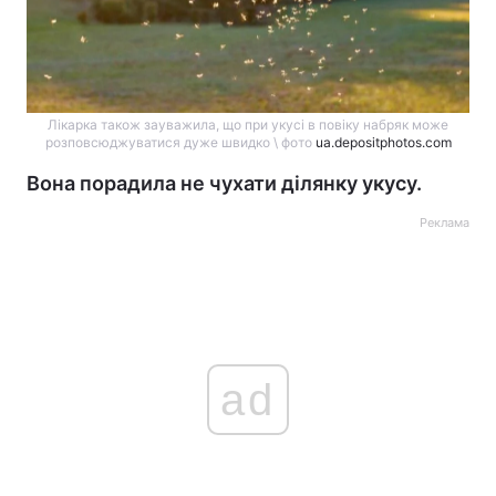
Лікарка також зауважила, що при укусі в повіку набряк може
розповсюджуватися дуже швидко \ фото
ua.depositphotos.com
Вона порадила не чухати ділянку укусу.
Реклама
ad