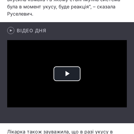
була в момент укусу, буде реакція", – сказала
Лонгріди
Руселевич.
Відео з Youtube
Статті
ВІДЕО ДНЯ
Інтерв'ю
Думки
Архів
Вакансії
Контакти
Play
Послуги
Video
Лікарка також зауважила, що в разі укусу в