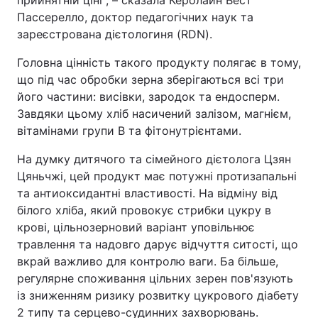
прийнятній ціні", – сказала Керолайн Вест
Пассерелло, доктор педагогічних наук та
зареєстрована дієтологиня (RDN).
Головна цінність такого продукту полягає в тому,
що під час обробки зерна зберігаються всі три
його частини: висівки, зародок та ендосперм.
Завдяки цьому хліб насичений залізом, магнієм,
вітамінами групи B та фітонутрієнтами.
На думку дитячого та сімейного дієтолога Цзян
Цяньчжі, цей продукт має потужні протизапальні
та антиоксидантні властивості. На відміну від
білого хліба, який провокує стрибки цукру в
крові, цільнозерновий варіант уповільнює
травлення та надовго дарує відчуття ситості, що
вкрай важливо для контролю ваги. Ба більше,
регулярне споживання цільних зерен пов'язують
із зниженням ризику розвитку цукрового діабету
2 типу та серцево-судинних захворювань.