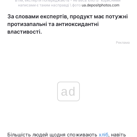
Втім, експерти попереджають - не весь хліб із "корисними"
написами є таким насправді \ фото
ua.depositphotos.com
За словами експертів, продукт має потужні
протизапальні та антиоксидантні
властивості.
Реклама
ad
Більшість людей щодня споживають
хліб
, навіть