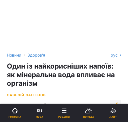
›
Новини
Здоров'я
рус
Один із найкорисніших напоїв:
як мінеральна вода впливає на
організм
САВЕЛІЙ ЛАПТІНОВ
08:30, 22.05.26
4 хв.
3542
RU
МОВА
ГОЛОВНА
РОЗДІЛИ
ПОГОДА
ЛАЙТ
Підпишіться на нас в Google