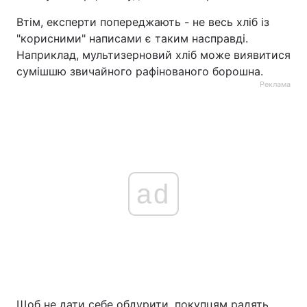
Втім, експерти попереджають - не весь хліб із
"корисними" написами є таким насправді.
Наприклад, мультизерновий хліб може виявитися
сумішшю звичайного рафінованого борошна.
Реклама
ad
Щоб не дати себе обдурити, покупцям радять