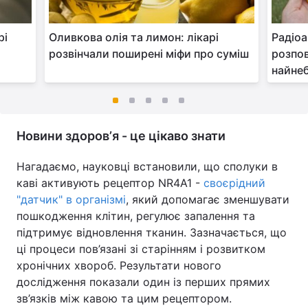
рі
Оливкова олія та лимон: лікарі
Радіоа
розвінчали поширені міфи про суміш
розпов
найнеб
Новини здоровʼя - це цікаво знати
Нагадаємо, науковці встановили, що сполуки в
каві активують рецептор NR4A1 -
своєрідний
"датчик" в організмі
, який допомагає зменшувати
пошкодження клітин, регулює запалення та
підтримує відновлення тканин. Зазначається, що
ці процеси пов’язані зі старінням і розвитком
хронічних хвороб. Результати нового
дослідження показали один із перших прямих
зв’язків між кавою та цим рецептором.