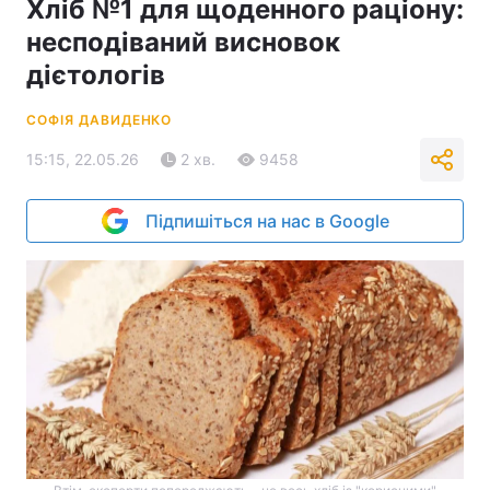
Хліб №1 для щоденного раціону:
несподіваний висновок
дієтологів
СОФІЯ ДАВИДЕНКО
15:15, 22.05.26
2 хв.
9458
Підпишіться на нас в Google