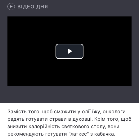
ВІДЕО ДНЯ
Лонгріди
Відео з Youtube
Статті
Інтерв'ю
Думки
Play
Архів
Вакансії
Video
Контакти
Послуги
Замість того, щоб смажити у олії їжу, онкологи
радять готувати страви в духовці. Крім того, щоб
знизити калорійність святкового столу, вони
рекомендують готувати "латкес" з кабачка.