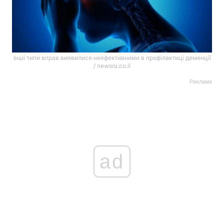
Інші типи вправ виявилися неефективними в профілактиці деменції
/ newsru.co.il
Реклама
ad