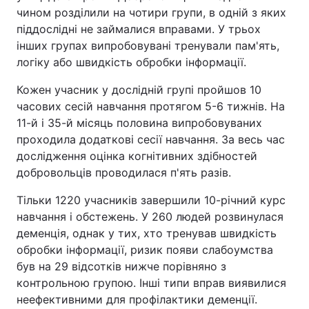
чином розділили на чотири групи, в одній з яких
піддослідні не займалися вправами. У трьох
інших групах випробовувані тренували пам'ять,
логіку або швидкість обробки інформації.
Кожен учасник у дослідній групі пройшов 10
часових сесій навчання протягом 5-6 тижнів. На
11-й і 35-й місяць половина випробовуваних
проходила додаткові сесії навчання. За весь час
дослідження оцінка когнітивних здібностей
добровольців проводилася п'ять разів.
Тільки 1220 учасників завершили 10-річний курс
навчання і обстежень. У 260 людей розвинулася
деменція, однак у тих, хто тренував швидкість
обробки інформації, ризик появи слабоумства
був на 29 відсотків нижче порівняно з
контрольною групою. Інші типи вправ виявилися
неефективними для профілактики деменції.