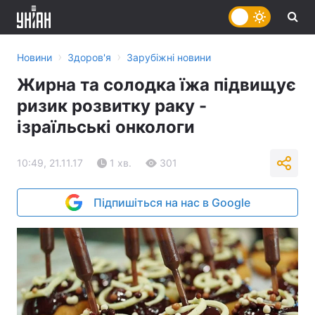
›
›
Новини
Здоров'я
Зарубіжні новини
Жирна та солодка їжа підвищує
ризик розвитку раку -
ізраїльські онкологи
10:49, 21.11.17
1 хв.
301
Підпишіться на нас в Google