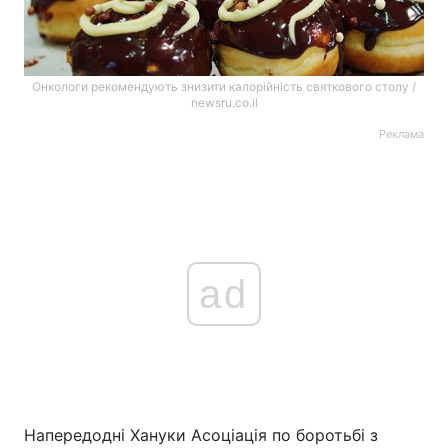
Онкологи рекомендують знизити калорійність святкового столу /
newsru.co.il
Реклама
ad
Напередодні Хануки Асоціація по боротьбі з