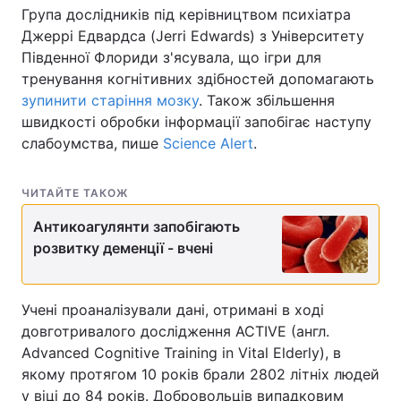
Група дослідників під керівництвом психіатра
Джеррі Едвардса (Jerri Edwards) з Університету
Південної Флориди з'ясувала, що ігри для
тренування когнітивних здібностей допомагають
зупинити старіння мозку
. Також збільшення
швидкості обробки інформації запобігає наступу
слабоумства, пише
Science Alert
.
ЧИТАЙТЕ ТАКОЖ
Антикоагулянти запобігають
розвитку деменції - вчені
Учені проаналізували дані, отримані в ході
довготривалого дослідження ACTIVE (англ.
Advanced Cognitive Training in Vital Elderly), в
якому протягом 10 років брали 2802 літніх людей
у віці до 84 років. Добровольців випадковим