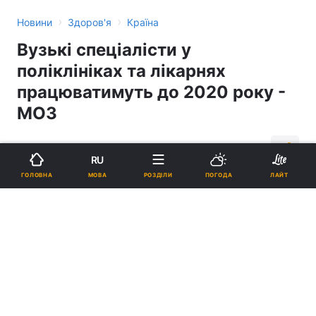
›
›
Новини
Здоров'я
Країна
Вузькі спеціалісти у
поліклініках та лікарнях
працюватимуть до 2020 року -
МОЗ
09:32, 21.11.17
1 хв.
1680
RU
МОВА
ГОЛОВНА
РОЗДІЛИ
ПОГОДА
ЛАЙТ
Підпишіться на нас в Google