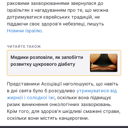
раковими захворюваннями звернулася до
ізраїльтян з нагадуванням про те, що можна
дотримуватися єврейських традицій, не
піддаючи своє здоров'я небезпеці, пишуть
Головна
Війна
Новини Ізраїлю
.
Україна
Політика
ЧИТАЙТЕ ТАКОЖ
Економіка
Світ
Медики розповіли, як запобігти
Спорт
Наука
розвитку цукрового діабету
Техно і зв'язок
Лайт
Представники Асоціації наголошують, що навіть
Зброя
Інциденти
в дні свята було б розсудливо
утримуватися від
жирної і солодкої їжі
, оскільки вона підвищує
Здоров'я
Туризм
ризик виникнення онкологічних захворювань.
Крім того, для здоров'я шкідливі смажені страви,
Цікавинки
Погода
оскільки вони містять канцерогени.
Екологія
Регіони