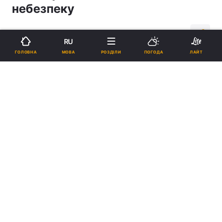
небезпеку
20:27, 20.05.20
2 хв.
1082
RU
МОВА
ГОЛОВНА
РОЗДІЛИ
ПОГОДА
ЛАЙТ
Підпишіться на нас в Google
Дональд Трамп / REUTERS
Лікар запевнив, що наразі медичній науці
невідомо жодного препарату, який би міг