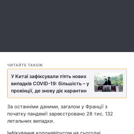
Лонгріди
Відео з Youtube
Статті
Інтерв'ю
Думки
Архів
Вакансії
ЧИТАЙТЕ ТАКОЖ
Контакти
У Китаї зафіксували п’ять нових
Послуги
випадків COVID-19: більшість – у
провінції, де знову діє карантин
За останніми даними, загалом у Франції з
початку пандемії зареєстровано 28 тис. 132
летальних випадки.
Інфікування коронавірусом на сьогодні