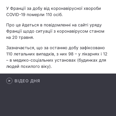
У Франції за добу від коронавірусної хвороби
COVID-19 померли 110 осіб.
Головна
Війна
Про це йдеться в повідомленні на сайті уряду
Франції щодо ситуації з коронавірусом станом
Україна
Політика
на 20 травня.
Економіка
Світ
Зазначається, що за останню добу зафіксовано
110 летальних випадків, з них 98 – у лікарнях і 12
Спорт
Наука
– в медико-соціальних установах (будинках для
людей похилого віку).
Техно і зв'язок
Лайт
Зброя
Інциденти
ВІДЕО ДНЯ
Здоров'я
Туризм
Цікавинки
Погода
Екологія
Регіони