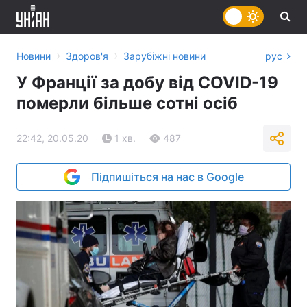
›
›
Новини
Здоров'я
Зарубіжні новини
рус
У Франції за добу від COVID-19
померли більше сотні осіб
22:42, 20.05.20
1 хв.
487
Підпишіться на нас в Google