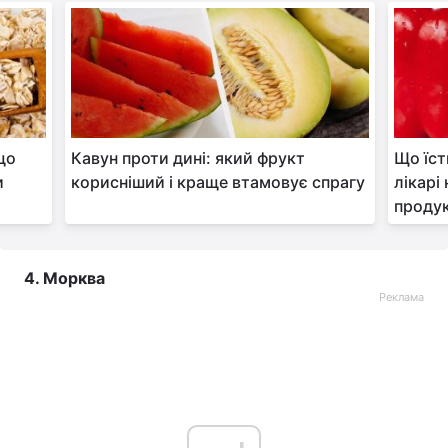
що
Кавун проти дині: який фрукт
Що їст
и
корисніший і краще втамовує спрагу
лікарі
продук
4. Морква
Реклама