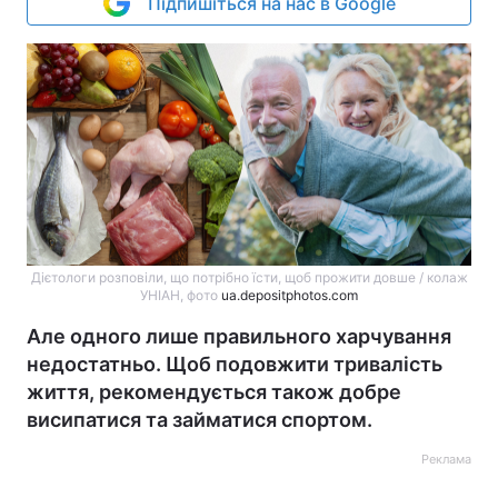
Підпишіться на нас в Google
Дієтологи розповіли, що потрібно їсти, щоб прожити довше / колаж
УНІАН, фото
ua.depositphotos.com
Але одного лише правильного харчування
недостатньо. Щоб подовжити тривалість
життя, рекомендується також добре
висипатися та займатися спортом.
Реклама