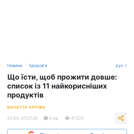
›
Новини
Здоров'я
рус
Що їсти, щоб прожити довше:
список із 11 найкорисніших
продуктів
ВІОЛЕТТА ОРЛОВА
23:59, 07.07.26
4 хв.
47223