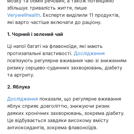
мозку та обмін речовин, а також потенційно
збільшує тривалість життя, пише
Verywellhealth
. Експерти виділили 11 продуктів,
які варто частіше включати до раціону.
1. Чорний і зелений чай
Ці напої багаті на флавоноїди, які мають
протизапальні властивості.
Дослідження
пов’язують регулярне вживання чаю зі зниженням
ризику серцево-судинних захворювань, діабету
та артриту.
2. Яблука
Дослідження
показали, що регулярне вживання
яблук сприяє довголіттю, знижуючи ризик
деяких хронічних захворювань, зокрема діабету.
Це відбувається завдяки високому вмісту
антиоксидантів, зокрема флавоноїдів.