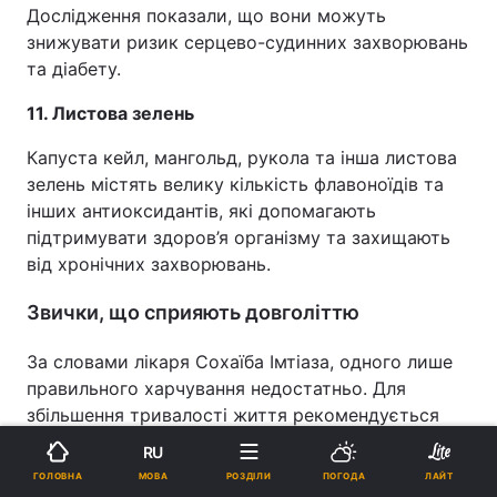
Дослідження показали, що вони можуть
знижувати ризик серцево-судинних захворювань
та діабету.
11. Листова зелень
Капуста кейл, мангольд, рукола та інша листова
зелень містять велику кількість флавоноїдів та
інших антиоксидантів, які допомагають
підтримувати здоров’я організму та захищають
від хронічних захворювань.
Звички, що сприяють довголіттю
За словами лікаря Сохаїба Імтіаза, одного лише
правильного харчування недостатньо. Для
збільшення тривалості життя рекомендується
також:
RU
МОВА
ГОЛОВНА
РОЗДІЛИ
ПОГОДА
ЛАЙТ
спати по 7–9 годин на добу;