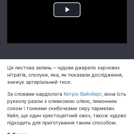
Лонгріди
Play
Video
Відео з Youtube
Статті
Інтерв'ю
Думки
Архів
Вакансії
Ця листова зелень – чудове джерело харчових
Контакти
нітратів, сполуки, яка, як показали дослідження,
Послуги
знижує артеріальний тиск.
За словами кардіолога
Кетрін Вайнберг
, вона їсть
рукколу разом з оливковою олією, лимонним
соком і тонкими скибочками сиру пармезан.
Кейл, ще один хрестоцвітний овоч, також чудово
підходить для приготування таким способом.