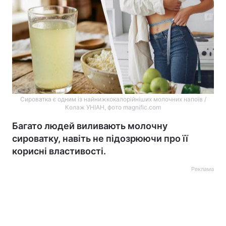
Сироватка є одним із найнижкокалорійніших молочних напоїв /
Колаж УНІАН, фото magnific.com
Багато людей виливають молочну
сироватку, навіть не підозрюючи про її
корисні властивості.
Реклама