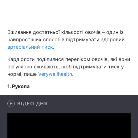
Головна
Війна
Вживання достатньої кількості овочів – один із
найпростіших способів підтримувати здоровий
Україна
Політика
артеріальний тиск
.
Економіка
Світ
Кардіологи поділилися переліком овочів, які вони
регулярно вживають, щоб підтримувати тиск у
Спорт
Наука
нормі, пише
Verywellhealth
.
Техно і зв'язок
Лайт
1. Рукола
Зброя
Інциденти
ВІДЕО ДНЯ
Здоров'я
Туризм
Цікавинки
Погода
Екологія
Регіони