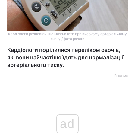
Кардіологи розповіли, що можна їсти при високому артеріальному
тиску / фото pxhere
Кардіологи поділилися переліком овочів,
які вони найчастіше їдять для нормалізації
артеріального тиску.
Реклама
ad