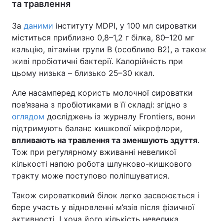
та травлення
За
даними
інституту MDPI, у 100 мл сироватки
міститься приблизно 0,8–1,2 г білка, 80–120 мг
кальцію, вітаміни групи B (особливо B2), а також
живі пробіотичні бактерії. Калорійність при
цьому низька – близько 25–30 ккал.
Але насамперед користь молочної сироватки
пов’язана з пробіотиками в її складі: згідно з
оглядом
досліджень із журналу Frontiers, вони
підтримують баланс кишкової мікрофлори,
впливають на травлення та зменшують здуття
.
Тож при регулярному вживанні невеликої
кількості напою робота шлунково-кишкового
тракту може поступово поліпшуватися.
Також сироватковий білок легко засвоюється і
бере участь у відновленні м’язів після фізичної
активності. І хоча його кількість невелика