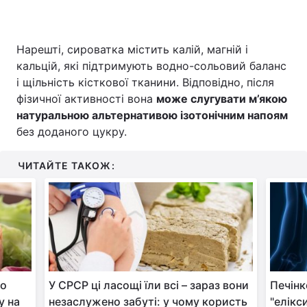
Нарешті, сироватка містить калій, магній і
кальцій, які підтримують водно-сольовий баланс
і щільність кісткової тканини. Відповідно, після
фізичної активності вона
може слугувати м’якою
натуральною альтернативою ізотонічним напоям
без доданого цукру.
ЧИТАЙТЕ ТАКОЖ:
то
У СРСР ці ласощі їли всі – зараз вони
Печінк
у на
незаслужено забуті: у чому користь
"елікс