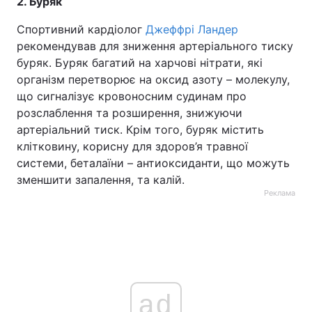
2. Буряк
Тема оформлення
Спортивний кардіолог
Джеффрі Ландер
рекомендував для зниження артеріального тиску
буряк. Буряк багатий на харчові нітрати, які
організм перетворює на оксид азоту – молекулу,
що сигналізує кровоносним судинам про
розслаблення та розширення, знижуючи
артеріальний тиск. Крім того, буряк містить
клітковину, корисну для здоров’я травної
системи, беталаїни – антиоксиданти, що можуть
зменшити запалення, та калій.
Реклама
ad