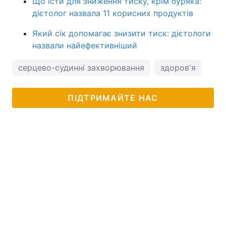
Що їсти для зниження тиску, крім буряка:
дієтолог назвала 11 корисних продуктів
Який сік допомагає знизити тиск: дієтологи
назвали найефективніший
серцево-судинні захворювання
здоров'я
діє
ПІДТРИМАЙТЕ НАС