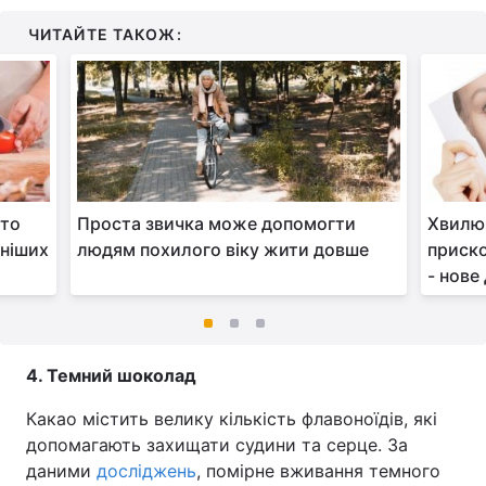
ЧИТАЙТЕ ТАКОЖ:
ато
Проста звичка може допомогти
Хвилюв
сніших
людям похилого віку жити довше
приско
- нове
4. Темний шоколад
Какао містить велику кількість флавоноїдів, які
допомагають захищати судини та серце. За
даними
досліджень
, помірне вживання темного