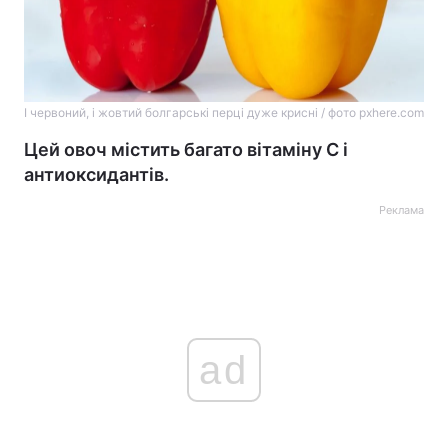
І червоний, і жовтий болгарські перці дуже крисні / фото pxhere.com
Цей овоч містить багато вітаміну С і
антиоксидантів.
Реклама
ad