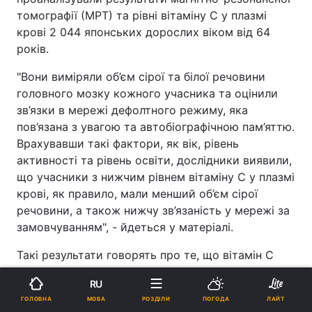
томографії (МРТ) та рівні вітаміну С у плазмі
крові 2 044 японських дорослих віком від 64
років.
"Вони виміряли об’єм сірої та білої речовини
головного мозку кожного учасника та оцінили
зв’язки в мережі дефолтного режиму, яка
пов’язана з увагою та автобіографічною пам’яттю.
Врахувавши такі фактори, як вік, рівень
активності та рівень освіти, дослідники виявили,
що учасники з нижчим рівнем вітаміну С у плазмі
крові, як правило, мали менший об’єм сірої
речовини, а також нижчу зв’язаність у мережі за
замовчуванням", - йдеться у матеріалі.
Такі результати говорять про те, що вітамін C
може підтримувати когнітивні функції та
RU
протидіяти когнітивному спаду. Але результати
МОВА
ГОЛОВНА
РОЗДІЛИ
ПОГОДА
ЛАЙТ
показали лише звʼязок між рівнем вітаміну C та