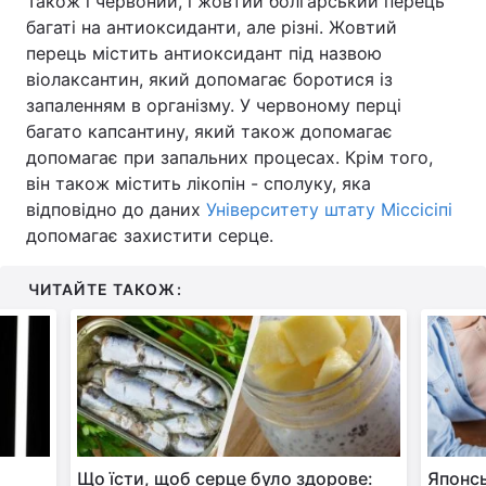
Також і червоний, і жовтий болгарський перець
багаті на антиоксиданти, але різні. Жовтий
Тема оформлення
перець містить антиоксидант під назвою
віолаксантин, який допомагає боротися із
запаленням в організму. У червоному перці
багато капсантину, який також допомагає
допомагає при запальних процесах. Крім того,
він також містить лікопін - сполуку, яка
відповідно до даних
Університету штату Міссісіпі
допомагає захистити серце.
ЧИТАЙТЕ ТАКОЖ:
Що їсти, щоб серце було здорове:
Японсь