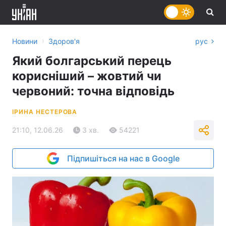
›
Новини
Здоров'я
рус
Який болгарський перець
корисніший – жовтий чи
червоний: точна відповідь
ІРИНА НЕСТЕРОВА
21:10, 12.06.26
3 хв.
54221
Підпишіться на нас в Google