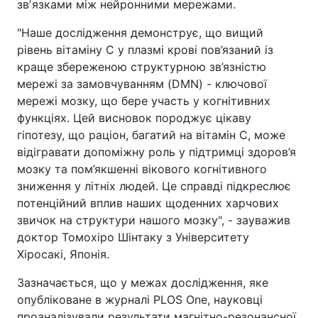
звʼязками між нейронними мережами.
"Наше дослідження демонструє, що вищий
рівень вітаміну С у плазмі крові пов’язаний із
краще збереженою структурною зв’язністю
мережі за замовчуванням (DMN) - ключової
мережі мозку, що бере участь у когнітивних
функціях. Цей висновок породжує цікаву
гіпотезу, що раціон, багатий на вітамін С, може
відігравати допоміжну роль у підтримці здоров’я
мозку та пом’якшенні вікового когнітивного
зниження у літніх людей. Це справді підкреслює
потенційний вплив наших щоденних харчових
звичок на структури нашого мозку", - зауважив
доктор Томохіро Шінтаку з Університету
Хіросакі, Японія.
Зазначається, що у межах дослідження, яке
опубліковане в журналі PLOS One, науковці
проаналізували результати магнітно-резонансної