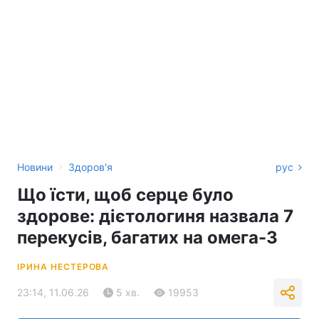
›
Новини
Здоров'я
рус
Що їсти, щоб серце було
здорове: дієтологиня назвала 7
перекусів, багатих на омега-3
ІРИНА НЕСТЕРОВА
23:14, 11.06.26
5 хв.
19953