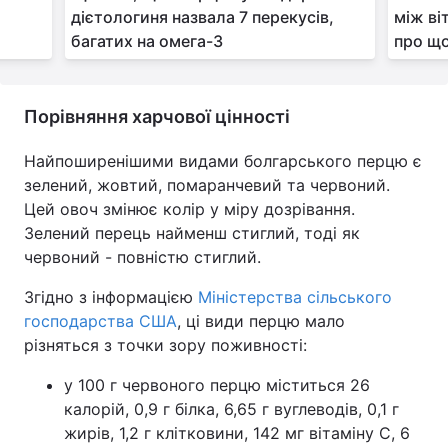
дієтологиня назвала 7 перекусів,
між ві
багатих на омега-3
про щ
Порівняння харчової цінності
Найпоширенішими видами болгарського перцю є
зелений, жовтий, помаранчевий та червоний.
Цей овоч змінює колір у міру дозрівання.
Зелений перець найменш стиглий, тоді як
червоний - повністю стиглий.
Згідно з інформацією
Міністерства сільського
господарства США
, ці види перцю мало
різняться з точки зору поживності:
у 100 г червоного перцю міститься 26
калорій, 0,9 г білка, 6,65 г вуглеводів, 0,1 г
жирів, 1,2 г клітковини, 142 мг вітаміну С, 6