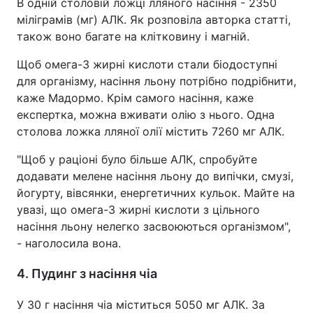
В одній столовій ложці лляного насіння - 2350
міліграмів (мг) АЛК. Як розповіла авторка статті,
також воно багате на клітковину і магній.
Щоб омега-3 жирні кислоти стали біодоступні
для організму, насіння льону потрібно подрібнити,
каже Мадормо. Крім самого насіння, каже
експертка, можна вживати олію з нього. Одна
столова ложка лляної олії містить 7260 мг АЛК.
"Щоб у раціоні було більше АЛК, спробуйте
додавати мелене насіння льону до випічки, смузі,
йогурту, вівсянки, енергетичних кульок. Майте на
увазі, що омега-3 жирні кислоти з цільного
насіння льону нелегко засвоюються організмом",
- наголосила вона.
4. Пудинг з насіння чіа
У 30 г насіння чіа міститься 5050 мг АЛК. За