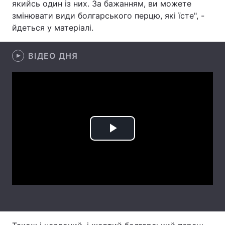
якийсь один із них. За бажанням, ви можете
змінювати види болгарського перцю, які їсте", -
Лонгріди
йдеться у матеріалі.
Відео з Youtube
Статті
ВІДЕО ДНЯ
Інтерв'ю
Думки
Архів
Вакансії
Контакти
Послуги
Play
Video