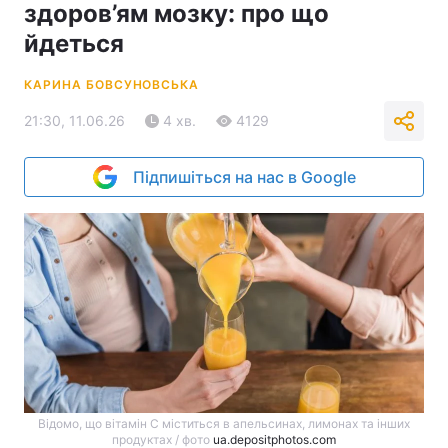
здоров’ям мозку: про що
йдеться
КАРИНА БОВСУНОВСЬКА
21:30, 11.06.26
4 хв.
4129
Підпишіться на нас в Google
Відомо, що вітамін C міститься в апельсинах, лимонах та інших
продуктах / фото
ua.depositphotos.com