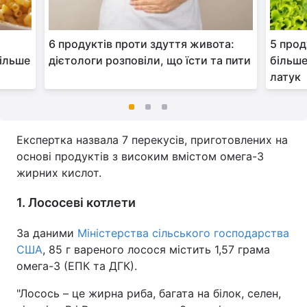
6 продуктів проти здуття живота:
5 прод
більше
дієтологи розповіли, що їсти та пити
більше
латук
Експертка назвала 7 перекусів, приготовлених на
основі продуктів з високим вмістом омега-3
жирних кислот.
1. Лососеві котлети
За даними
Міністерства сільського господарства
США
, 85 г вареного лосося містить 1,57 грама
омега-3 (ЕПК та ДГК).
"Лосось – це жирна риба, багата на білок, селен,