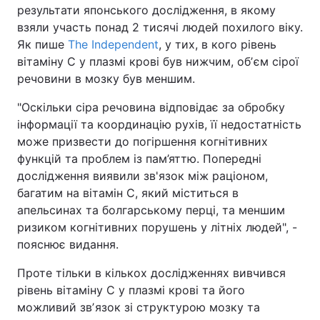
результати японського дослідження, в якому
взяли участь понад 2 тисячі людей похилого віку.
Як пише
The Independent
, у тих, в кого рівень
вітаміну C у плазмі крові був нижчим, обʼєм сірої
речовини в мозку був меншим.
"Оскільки сіра речовина відповідає за обробку
інформації та координацію рухів, її недостатність
може призвести до погіршення когнітивних
функцій та проблем із пам’яттю. Попередні
дослідження виявили зв'язок між раціоном,
багатим на вітамін С, який міститься в
апельсинах та болгарському перці, та меншим
ризиком когнітивних порушень у літніх людей", -
пояснює видання.
Проте тільки в кількох дослідженнях вивчився
рівень вітаміну C у плазмі крові та його
можливий звʼязок зі структурою мозку та