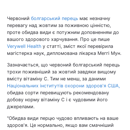
Червоний
болгарський перець
має незначну
перевагу над жовтим за поживною цінністю,
Головна
Війна
проте обидва види є потужним доповненням до
Україна
Політика
вашого здорового харчування. Про це пише
Verywell Health
у статті, зміст якої перевірила
Економіка
Світ
магістерка наук, дипломована лікарка Меггі Мун.
Спорт
Наука
Зазначається, що червоний болгарський перець
трохи поживніший за жовтий завдяки вищому
Техно і зв'язок
Лайт
вмісту вітаміну С. Тим не менш, за даними
Національних інститутів охорони здоров'я США,
Зброя
Інциденти
обидва сорти перевищують рекомендовану
добову норму вітаміну С і є чудовими його
Здоров'я
Туризм
джерелами.
Цікавинки
Погода
"Обидва види перцю чудово впливають на ваше
здоров'я. Це нормально, якщо вам смачніший
Екологія
Регіони