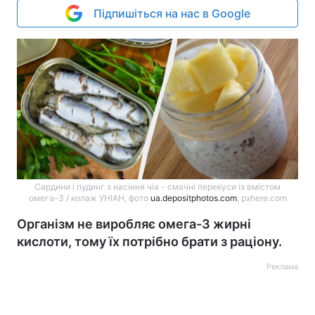
Підпишіться на нас в Google
Сардини і пудинг з насіння чіа - смачні перекуси із вмістом
омега-3 / колаж УНІАН, фото
ua.depositphotos.com
, pxhere.com
Організм не виробляє омега-3 жирні
кислоти, тому їх потрібно брати з раціону.
Реклама