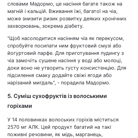
словами Мадормо, це насіння багате також на
магній і кальцій. Вживання їжі, багатої на чіа,
може знизити ризик розвитку деяких хронічних
захворювань, зокрема діабету.
"Щоб насолодитися насінням чіа як перекусом,
спробуйте посипати ним фруктовий смузі або
йогуртовий парфе. Для приготування пудингу з
чіа замочіть сушене насіння у воді або молоці,
доки воно не утворить густу консистенцію. Для
підсилення смаку додайте свіжі ягоди або
нарізаний мигдаль", - порадила Мадормо.
5. Суміш сухофруктів із волоськими
горіхами
У 14 половинках волоських горіхів міститься
2570 мг АЛК. Цей продукт багатий на такі
поживні речовини, як мідь, марганець,