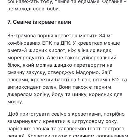
сої належать тофу, темпе та едамаме. Остання –
це молоді соєві боби.
7. Севіче із креветками
85-грамова порція креветок містить 34 мг
комбінованих ЕПК та ДГК. У креветках менше
омега-3 жирних кислот, ніж в інших видах
морепродуктів. Але це також універсальний
білок, який можна швидко перетворити на
смачну закуску, стверджує Мадормо. За її
словами, креветки багаті на білок, вітамін B12 та
антиоксидант селен. Вони також є гарним
джерелом холіну, йоду та цинку, корисних для
мозку.
Щоб приготувати севіче з креветками, потрібно
замаринувати креветки в цитрусовому соку,
нарізаних овочах та халапеньйо (сорт гострого
перцю). Креветки також є смачним доповненням