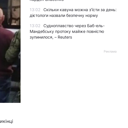
13:02
Скільки кавуна можна з’їсти за день:
дієтологи назвали безпечну норму
13:02
Судноплавство через Баб-ель-
Мандебську протоку майже повністю
зупинилося, – Reuters
Реклама
икінці