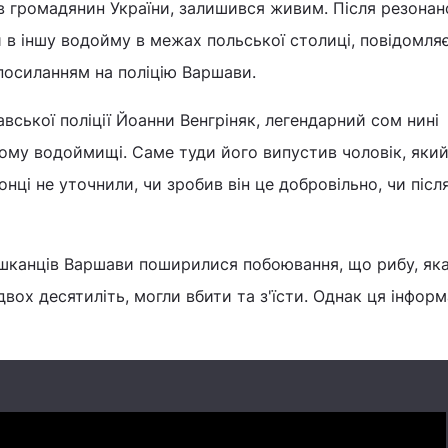
в громадянин України, залишився живим. Після резонан
 в іншу водойму в межах польської столиці, повідомля
посиланням на поліцію Варшави.
вської поліції Йоанни Венгріняк, легендарний сом нині
ому водоймищі. Саме туди його випустив чоловік, який
нці не уточнили, чи зробив він це добровільно, чи післ
ешканців Варшави поширилися побоювання, що рибу, як
вох десятиліть, могли вбити та з'їсти. Однак ця інформ