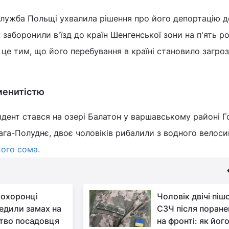
служба Польщі ухвалила рішення про його депортацію д
 заборонили в'їзд до країн Шенгенської зони на п'ять ро
це тим, що його перебування в країні становило загро
менитістю
идент стався на озері Балатон у варшавському районі Г
ага-Полуднє, двоє чоловіків рибалили з водного велоси
ого сома.
охоронці
Чоловік двічі піш
едили замах на
СЗЧ після поране
тво посадовця
на фронті: як йог