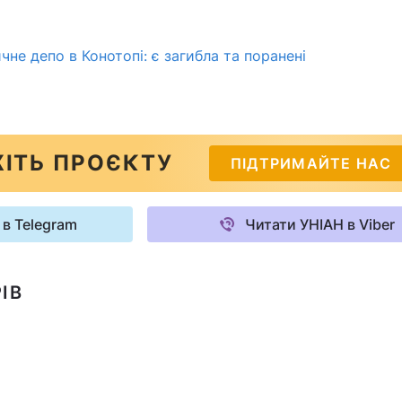
чне депо в Конотопі: є загибла та поранені
ІТЬ ПРОЄКТУ
ПІДТРИМАЙТЕ НАС
 в Telegram
Читати УНІАН в Viber
ІВ