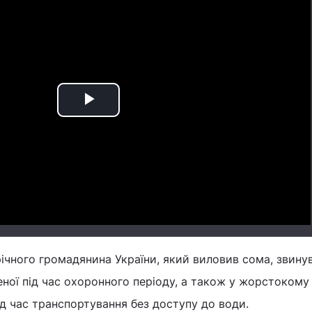
Play
Video
ічного громадянина України, який виловив сома, звину
еної під час охоронного періоду, а також у жорстокому
д час транспортування без доступу до води.