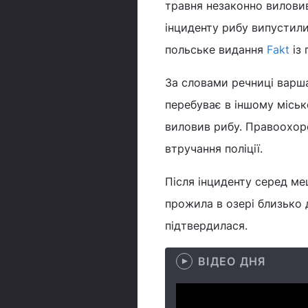
травня незаконно вилови
інциденту рибу випустили
польське видання
Fakt
із 
За словами речниці варша
перебуває в іншому міськ
виловив рибу. Правоохоро
втручання поліції.
Після інциденту серед м
прожила в озері близько д
підтвердилася.
ВІДЕО ДНЯ