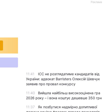
Реклама
11:41
ICC не розглядатиме кандидатів від
України: адвокат Barristers Олексій Шевчук
заявив про провал конкурсу
11:40
Вийшла найбільш високооцінена гра
2026 року – і вона коштує дешевше 350 грн
11:37
Як позбутися надмірно допитливої
людини однією фразою: порада психологів