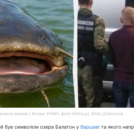
латон вижив / Колаж УНІАН, фото Vitrina.pl, Straz_Graniczna
ий був символом озера Балатон у
Варшаві
та якого напр