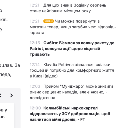
12:21
Для цих знаків Зодіаку серпень
о
стане найгіршим місяцем року
ків.
12:21
Чи можна повернути в
УНІАН
магазин товар, якщо загубив чек: відповідь
зу
юриста
12:15
Сибіга: Б’ємося за кожну ракету до
Patriot, консультації щодо ліцензій
тривають
12:14
Klavdia Petrivna зізналася, скільки
оцлав. За
грошей їй потрібно для комфортного життя
педа,
в Києві (відео)
12:03
Прийом "Мунджаро" може знизити
ризик серцевих нападів, але є нюанс, -
дослідження
12:00
Колумбійські наркокартелі
ов у
Агент ФСБ готував
відправляють у ЗСУ добровольців, щоб
нь
втечу з-під варти та
навчитися війні дронів, - FT
о
просив куратора