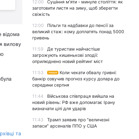
12:00
Сушіння м'яти - минуле століття: як
атакувати СІЗО
т
заготовити листя на зиму, щоб зберегти
свіжість
12:00
Пільги та надбавки до пенсії за
великий стаж: кому доплатять понад 5000
е відома
гривень
я вилову
11:59
Де туристам найчастіше
ло
загрожують кишенькові злодії:
оприлюднено новий рейтинг міст
11:53
Коли чекати обвалу гривні:
УНІАН
абула
банкір озвучив прогноз курсу долара до
середини серпня
11:44
Військова співпраця вийшла на
новий рівень: РФ вже допомагає Ірану
визначати цілі для ударів
11:43
Трамп заявив про "величезні
запаси" арсеналів ППО у США
рхівці та