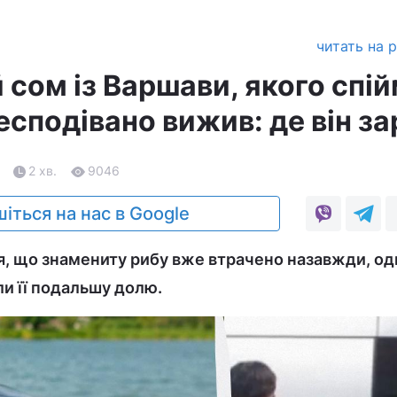
читать на 
 сом із Варшави, якого спі
есподівано вижив: де він за
2 хв.
9046
іться на нас в Google
я, що знамениту рибу вже втрачено назавжди, од
и її подальшу долю.