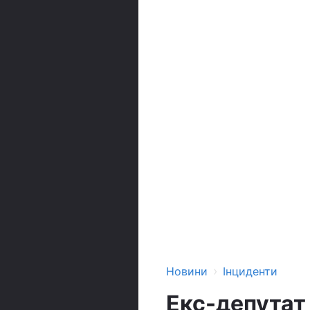
›
Новини
Інциденти
Екс-депутат