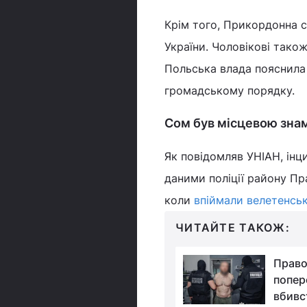
Крім того, Прикордонна 
України. Чоловікові також
Польська влада пояснила 
громадському порядку.
Сом був місцевою зна
Як повідомляв УНІАН, інц
даними поліції району Пр
коли
впіймали велетенськ
ЧИТАЙТЕ ТАКОЖ:
У Києві у поштовому
Право
терміналі вибухнула
попер
посилка: є загиблий
вбивс