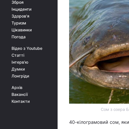
Зброя
Інциденти
Здоров'я
Туризм
Цікавинки
Погода
Відео з Youtube
Статті
Інтерв'ю
Думки
Лонгріди
Архів
Вакансії
Контакти
Сом з озера Ба
40-кілограмовий сом, як