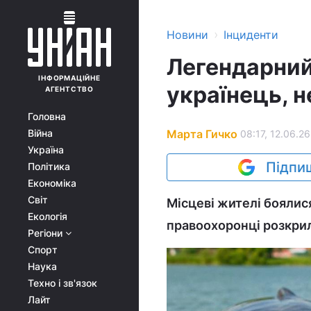
›
Новини
Інциденти
Легендарний
ІНФОРМАЦІЙНЕ
українець, н
АГЕНТСТВО
Головна
Марта Гичко
Війна
08:17, 12.06.26
Україна
Підпиш
Політика
Економіка
Світ
Місцеві жителі боялис
Екологія
правоохоронці розкрил
Регіони
Спорт
Наука
Техно і зв'язок
Лайт