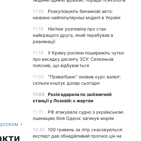
11:28
Розкуповують бензинові авто:
названо найпопулярніші моделі в Україні
11:18
Нікітюк розповіла про стан
найкращого друга, який перебував в
реанімації
11:10
У Криму росіяни поширюють чутки
про висадку десанту ЗСУ: Селезньов
пояснив, що відбувається
11:03
"ПриватБанк" оновив курс валют:
скільки коштує долар сьогодні
11:03
Росія вдарила по залізничній
станції у Лозовій: є жертви
11:01
РФ атакувала судно з українською
пшеницею біля Одеси: загинув моряк
русском
10:49
100 гривень за літр скасовуються:
акти
експерт дав обнадійливий прогноз цін на