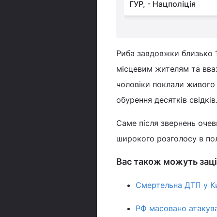
і
ГУР, - Нацполіція
Риба завдовжки близько 1
місцевим жителям та вва
чоловіки поклали живого
обурення десятків свідків
Саме після звернень очев
широкого розголосу в по
Вас також можуть заці
Смертельна ДТП у Киє
РФ масовано атакува