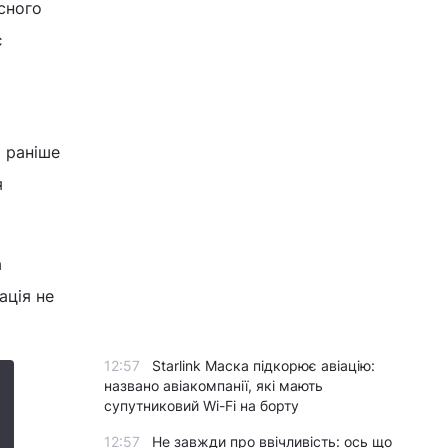
сного
є
 раніше
я
а
ація не
12:57
Starlink Маска підкорює авіацію:
названо авіакомпанії, які мають
супутниковий Wi-Fi на борту
12:57
Не завжди про ввічливість: ось що