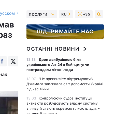
русском
RU
+35
ПОСЛУГИ
ймав
ПІДТРИМАЙТЕ НАС
раз
ОСТАННІ НОВИНИ
13:13
Дрон з вибухівкою біля
українського Ан-24 в Лейпцигу: чи
постраждали літак і люди
нак
13:07
"Не припиняйте підтримувати":
Джамала закликала світ допомогти Україні
під час війни
13:03
Контролюючи судові інституції,
активісти розбудовують власну систему
впливу й стають окремою гілкою влади, –
нардеп Власенко