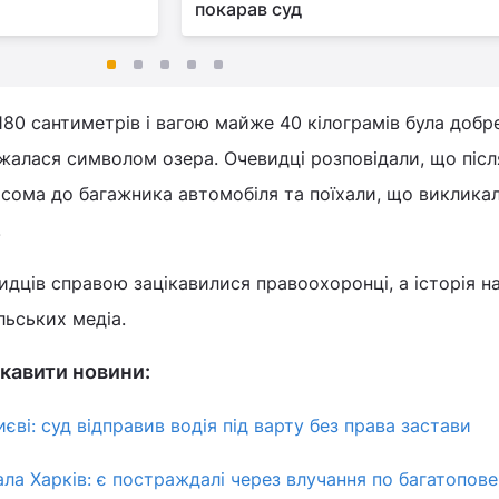
покарав суд
80 сантиметрів і вагою майже 40 кілограмів була добр
жалася символом озера. Очевидці розповідали, що післ
 сома до багажника автомобіля та поїхали, що виклика
.
идців справою зацікавилися правоохоронці, а історія н
льських медіа.
кавити новини:
ві: суд відправив водія під варту без права застави
ла Харків: є постраждалі через влучання по багатопове