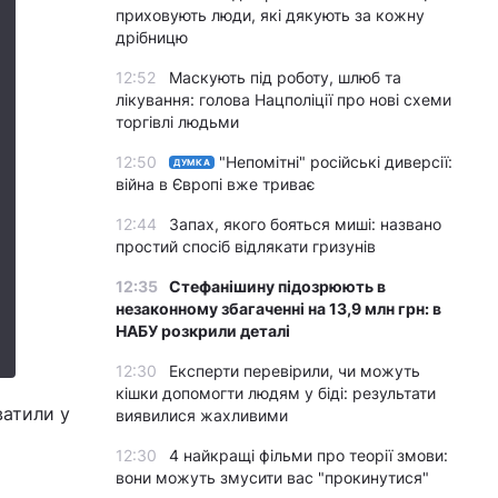
приховують люди, які дякують за кожну
дрібницю
12:52
Маскують під роботу, шлюб та
лікування: голова Нацполіції про нові схеми
торгівлі людьми
12:50
"Непомітні" російські диверсії:
ДУМКА
війна в Європі вже триває
12:44
Запах, якого бояться миші: названо
простий спосіб відлякати гризунів
12:35
Стефанішину підозрюють в
незаконному збагаченні на 13,9 млн грн: в
НАБУ розкрили деталі
12:30
Експерти перевірили, чи можуть
кішки допомогти людям у біді: результати
ватили у
виявилися жахливими
12:30
4 найкращі фільми про теорії змови:
вони можуть змусити вас "прокинутися"