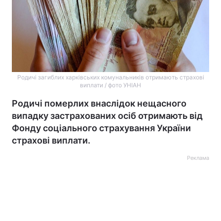
Родичі загиблих харківських комунальників отримають страхові
виплати / фото УНІАН
Родичі померлих внаслідок нещасного
випадку застрахованих осіб отримають від
Фонду соціального страхування України
страхові виплати.
Реклама