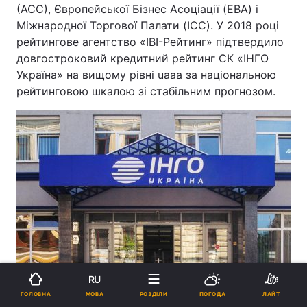
(АСС), Європейської Бізнес Асоціації (EBA) і
Міжнародної Торгової Палати (ICC). У 2018 році
рейтингове агентство «IBI-Рейтинг» підтвердило
довгостроковий кредитний рейтинг СК «ІНГО
Україна» на вищому рівні uaaa за національною
рейтинговою шкалою зі стабільним прогнозом.
RU
МОВА
ГОЛОВНА
РОЗДІЛИ
ПОГОДА
ЛАЙТ