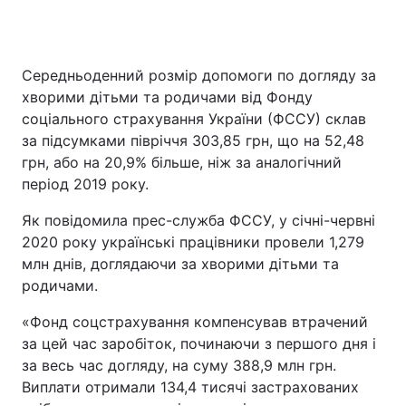
Середньоденний розмір допомоги по догляду за
Головна
Війна
хворими дітьми та родичами від Фонду
соціального страхування України (ФССУ) склав
Україна
Політика
за підсумками півріччя 303,85 грн, що на 52,48
Економіка
Світ
грн, або на 20,9% більше, ніж за аналогічний
період 2019 року.
Спорт
Наука
Як повідомила прес-служба ФССУ, у січні-червні
Техно і зв'язок
Лайт
2020 року українські працівники провели 1,279
млн днів, доглядаючи за хворими дітьми та
Зброя
Інциденти
родичами.
Здоров'я
Туризм
«Фонд соцстрахування компенсував втрачений
за цей час заробіток, починаючи з першого дня і
Цікавинки
Погода
за весь час догляду, на суму 388,9 млн грн.
Виплати отримали 134,4 тисячі застрахованих
Екологія
Регіони