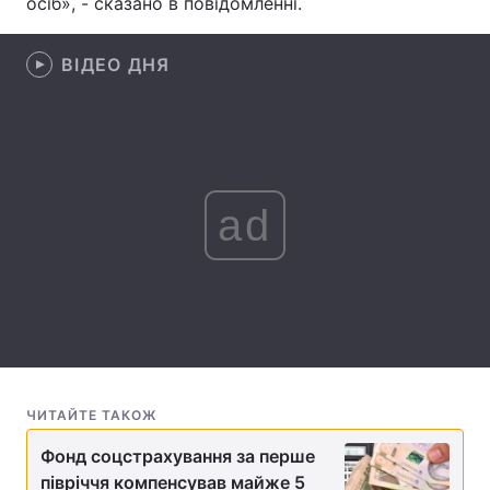
осіб», - сказано в повідомленні.
Лонгріди
ВІДЕО ДНЯ
Відео з Youtube
Статті
Інтерв'ю
Думки
Архів
Вакансії
ad
Контакти
Послуги
ЧИТАЙТЕ ТАКОЖ
Фонд соцстрахування за перше
півріччя компенсував майже 5