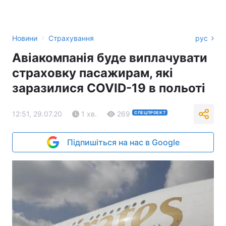
›
Новини
Страхування
рус
Авіакомпанія буде виплачувати
страховку пасажирам, які
заразилися COVID-19 в польоті
12:51, 29.07.20
1 хв.
269
СПЕЦПРОЕКТ
Підпишіться на нас в Google