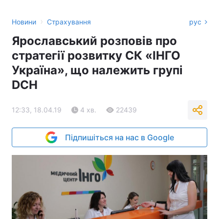
›
Новини
Страхування
рус
Ярославський розповів про
стратегії розвитку СК «ІНГО
Україна», що належить групі
DCH
12:33, 18.04.19
4 хв.
22439
Підпишіться на нас в Google