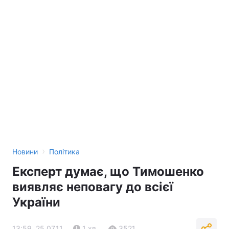
›
Новини
Політика
Експерт думає, що Тимошенко
виявляє неповагу до всієї
України
13:59, 25.07.11
1 хв.
3521