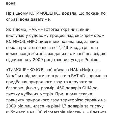
вона.
При цьому Ю.ТИМОШЕНКО додала, що покази по
справі вона даватиме.
Як відомо, НАК «Нафтогаз України», який
виступає у судовому процесі над екс-прем’єром
Ю.ТИМОШЕНКО цивільним позивачем, заявив
позов про стягнення з неї 1,516 млрд. грн. для
компенсації збитків, завданих компанії внаслідок
підписання у 2009 році газових угод з Росією.
«ТИМОШЕНКО Ю.В. зобов’язала НАК «Нафтогаз
України» підписати контракти з ВАТ «Газпром» на
придбання природного газу та керуватися
базовою ціною у розмірі 450 доларів США за
тисячу кубічних метрів. При цьому ставка
транзиту природного газу територією України на
2009 рік лишилася на рівні 1,7 доларів за тисячу
кубометрів на 100 кілометрів відстані», - йдеться