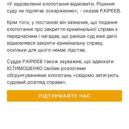
«У задоволенні клопотання відмовити. Рішення
суду не підлягає оскарженню», - сказав Р.КІРЄЄВ.
Крім того, у постанові він зазначив, що подання
клопотання про закриття кримінальної справи є
передчасним і нагадав, що раніше суд вже двічі
відмовлявся закрити кримінальну справу,
оскільки для цього немає підстав.
Суддя Р.КІРЄЄВ також зауважив, що адвокати
Ю.ТИМОШЕНКО своїми розлогими
обгрунтуваннями клопотань «свідомо затягують
судовий розгляд справи».
ПІДТРИМАЙТЕ НАС