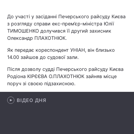
До участі у засіданні Печерського райсуду Києва
з розгляду справи екс-прем’єр-міністра Юлії
Головна
Війна
ТИМОШЕНКО долучився її другий захисник
Олександр ПЛАХОТНЮК.
Україна
Політика
Як передає кореспондент УНІАН, він близько
Економіка
Світ
14.00 зайшов до судової зали.
Спорт
Наука
Після дозволу судді Печерського райсуду Києва
Родіона КІРЄЄВА О.ПЛАХОТНЮК зайняв місце
Техно і зв'язок
Лайт
поруч зі своєю підзахисною.
Зброя
Інциденти
ВІДЕО ДНЯ
Здоров'я
Туризм
Цікавинки
Погода
Екологія
Регіони