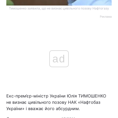
Тимошенко заявила, що не визнає цивільного позову Нафтогазу
Реклама
ad
Екс-прем’єр-міністр України Юлія ТИМОШЕНКО
не визнає цивільного позову НАК «Нафтобаз
України» і вважає його абсурдним.