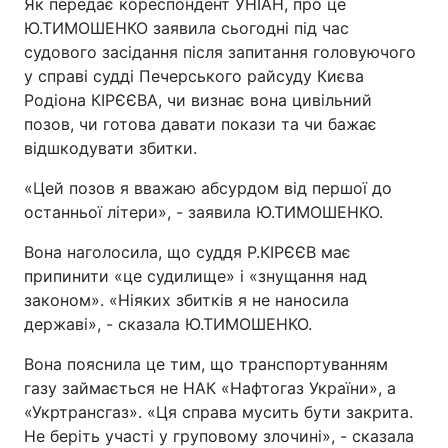
Як передає кореспондент УНІАН, про це
Ю.ТИМОШЕНКО заявила сьогодні під час
судового засідання після запитання головуючого
у справі судді Печерського райсуду Києва
Родіона КІРЄЄВА, чи визнає вона цивільний
позов, чи готова давати покази та чи бажає
відшкодувати збитки.
«Цей позов я вважаю абсурдом від першої до
останньої літери», - заявила Ю.ТИМОШЕНКО.
Вона наголосила, що суддя Р.КІРЄЄВ має
припинити «це судилище» і «знущання над
законом». «Ніяких збитків я не наносила
державі», - сказала Ю.ТИМОШЕНКО.
Вона пояснила це тим, що транспортуванням
газу займається не НАК «Нафтогаз України», а
«Укртрансгаз». «Ця справа мусить бути закрита.
Не беріть участі у груповому злочині», - сказала