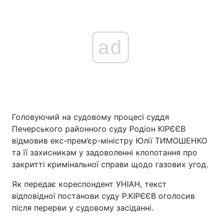
ad
Головуючий на судовому процесі суддя
Печерського районного суду Родіон КІРЄЄВ
відмовив екс-прем’єр-міністру Юлії ТИМОШЕНКО
та її захисникам у задоволенні клопотання про
закритті кримінальної справи щодо газових угод.
Як передає кореспондент УНІАН, текст
відповідної постанови суду Р.КІРЄЄВ оголосив
після перерви у судовому засіданні.