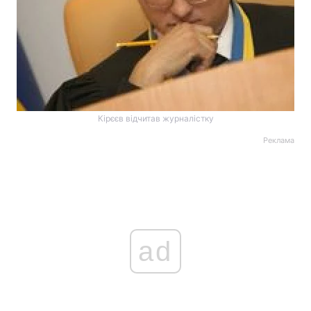
Кірєєв відчитав журналістку
Реклама
ad