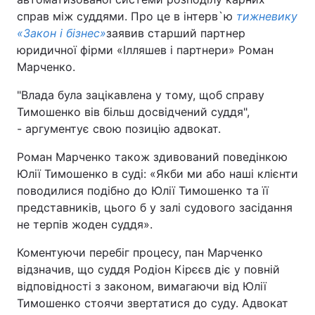
справ між суддями. Про це в інтерв`ю
тижневику
«Закон і бізнес»
заявив старший партнер
юридичної фірми «Ілляшев і партнери» Роман
Марченко.
"Влада була зацікавлена у тому, щоб справу
Тимошенко вів більш досвідчений суддя",
- аргументує свою позицію адвокат.
Роман Марченко також здивований поведінкою
Юлії Тимошенко в суді: «Якби ми або наші клієнти
поводилися подібно до Юлії Тимошенко та її
представників, цього б у залі судового засідання
не терпів жоден суддя».
Коментуючи перебіг процесу, пан Марченко
відзначив, що суддя Родіон Кірєєв діє у повній
відповідності з законом, вимагаючи від Юлії
Тимошенко стоячи звертатися до суду. Адвокат