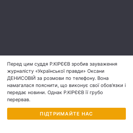
Лонгріди
Відео з Youtube
Статті
Інтерв'ю
Думки
Архів
Вакансії
Перед цим суддя Р.КІРЄЄВ зробив зауваження
Контакти
журналісту «Української правди» Оксани
ДЕНИСОВІЙ за розмови по телефону. Вона
Послуги
намагалася пояснити, що виконує свої обов’язки і
передає новини. Однак Р.КІРЄЄВ її грубо
перервав.
ПІДТРИМАЙТЕ НАС