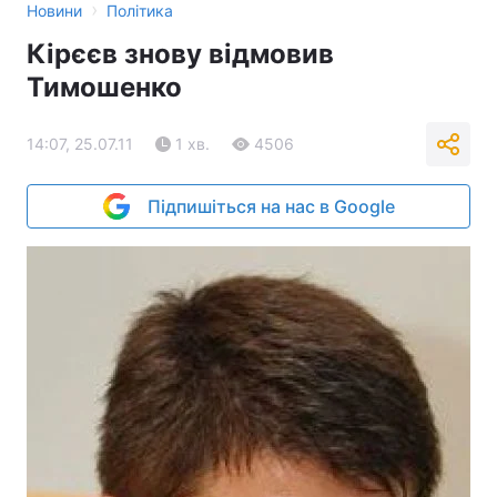
›
Новини
Політика
Кірєєв знову відмовив
Тимошенко
14:07, 25.07.11
1 хв.
4506
Підпишіться на нас в Google