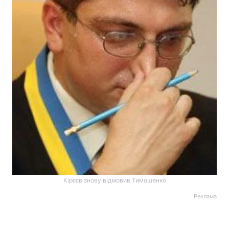
Кірєєв знову відмовив Тимошенко
Реклама