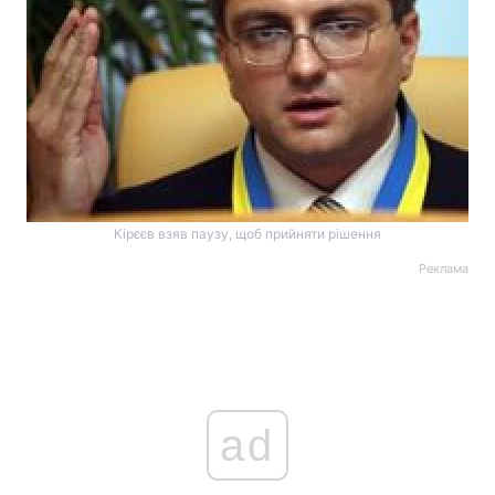
Кірєєв взяв паузу, щоб прийняти рішення
Реклама
ad