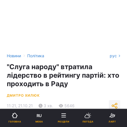
›
Новини
Політика
рус
"Слуга народу" втратила
лідерство в рейтингу партій: хто
проходить в Раду
ДМИТРО ХИЛЮК
11:21, 21.10.21
3 хв.
5646
RU
Підпишіться на нас в Google
МОВА
ГОЛОВНА
РОЗДІЛИ
ПОГОДА
ЛАЙТ