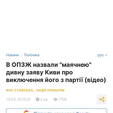
›
Новини
Політика
рус
В ОПЗЖ назвали "маячнею"
дивну заяву Киви про
виключення його з партії (відео)
ЯНА СТАВСЬКА,
НАДЯ ПРИШЛЯК
14:53, 21.10.21
2 хв.
1709