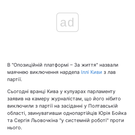
ad
В "Опозиційній платформі – За життя" назвали
маячнею виключення нардепа
Іллі Киви
з лав
партії.
Сьогодні вранці Кива у кулуарах парламенту
заявив на камеру журналістам, що його нібито
виключили з партії на засіданні у Полтавській
області, звинувативши однопартійців Юрія Бойка
та Сергія Льовочкіна "у системній роботі" проти
нього.