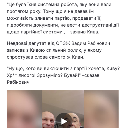
"Це була їхня системна робота, яку вони вели
протягом року. Тому що я не давав їм
можливість зливати партію, продавати її,
підробляти документи, не вести деструктивні дії
щодо партійної системи", – заявив Кива.
Невдовзі депутат від ОПЗЖ Вадим Рабінович
записав з Кивою спільний ролик, у якому
спростував слова самого ж Киви.
"Ну що, кого ви виключити з партії хочете, Киву?
Хр** лисого! Зрозуміло? Бувай!" –сказав
Рабінович.