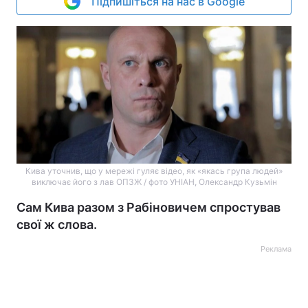
Підпишіться на нас в Google
Кива уточнив, що у мережі гуляє відео, як «якась група людей»
виключає його з лав ОПЗЖ / фото УНІАН, Олександр Кузьмін
Сам Кива разом з Рабіновичем спростував
свої ж слова.
Реклама