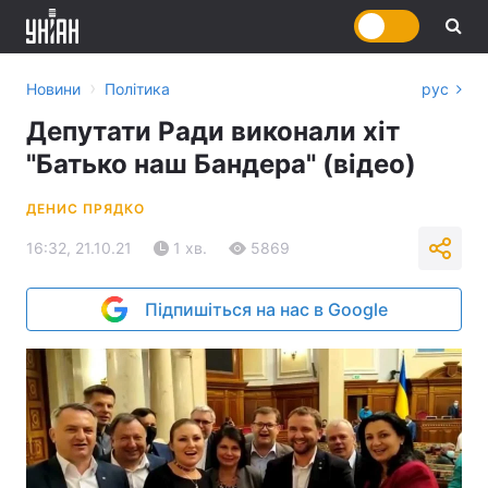
›
Новини
Політика
рус
Депутати Ради виконали хіт
"Батько наш Бандера" (відео)
ДЕНИС ПРЯДКО
16:32, 21.10.21
1 хв.
5869
Підпишіться на нас в Google