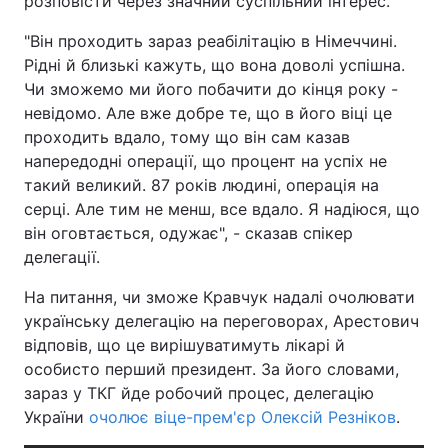
розповісти через значний суспільний інтерес.
"Він проходить зараз реабілітацію в Німеччині.
Рідні й близькі кажуть, що вона доволі успішна.
Чи зможемо ми його побачити до кінця року -
невідомо. Але вже добре те, що в його віці це
проходить вдало, тому що він сам казав
напередодні операції, що процент на успіх не
такий великий. 87 років людині, операція на
серці. Але тим не менш, все вдало. Я надіюся, що
він оговтається, одужає", - сказав спікер
делегації.
На питання, чи зможе Кравчук надалі очолювати
українську делегацію на переговорах, Арестович
відповів, що це вирішуватимуть лікарі й
особисто перший президент. За його словами,
зараз у ТКГ йде робочий процес, делегацію
України
очолює віце-прем'єр Олексій Резніков
.