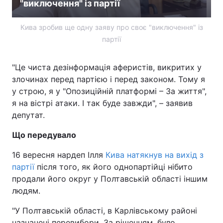
"виключення" із партії
Кива зробив ще одну заяву про своє "виключення" із
партії
"Це чиста дезінформація аферистів, викритих у
злочинах перед партією і перед законом. Тому я
у строю, я у "Опозиційній платформі – За життя",
я на вістрі атаки. І так буде завжди", – заявив
депутат.
Що передувало
16 вересня нардеп Ілля
Кива натякнув на вихід з
партії
після того, як його однопартійці нібито
продали його округ у Полтавській області іншим
людям.
"У Полтавській області, в Карлівському районі
назначені перевибори. За рішенням, було