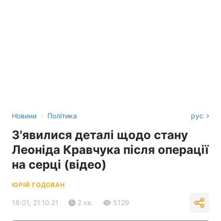
›
Новини
Політика
рус
З'явилися деталі щодо стану
Леоніда Кравчука після операції
на серці (відео)
ЮРІЙ ГОДОВАН
16:01, 21.10.21
2 хв.
5129