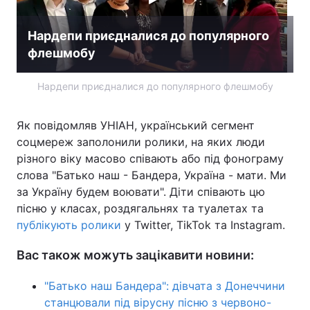
Лонгріди
Нардепи приєдналися до популярного
флешмобу
Відео з Youtube
Статті
Нардепи приєдналися до популярного флешмобу
Інтерв'ю
Думки
Як повідомляв УНІАН, український сегмент
Архів
Вакансії
соцмереж заполонили ролики, на яких люди
Контакти
різного віку масово співають або під фонограму
слова "Батько наш - Бандера, Україна - мати. Ми
Послуги
за Україну будем воювати". Діти співають цю
пісню у класах, роздягальнях та туалетах та
публікують ролики
у Twitter, TikTok та Instagram.
Вас також можуть зацікавити новини:
"Батько наш Бандера": дівчата з Донеччини
станцювали під вірусну пісню з червоно-