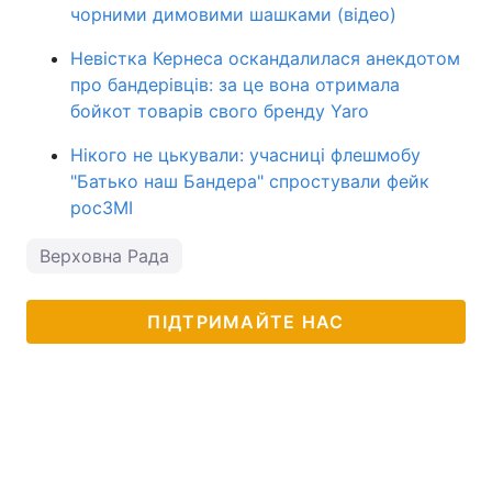
чорними димовими шашками (відео)
Тема оформлення
Невістка Кернеса оскандалилася анекдотом
про бандерівців: за це вона отримала
бойкот товарів свого бренду Yaro
Нікого не цькували: учасниці флешмобу
"Батько наш Бандера" спростували фейк
росЗМІ
Верховна Рада
ПІДТРИМАЙТЕ НАС