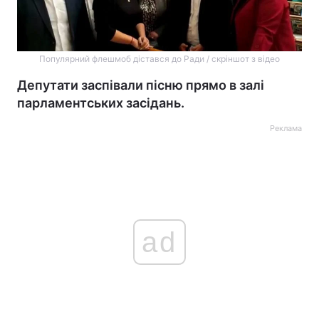
Популярний флешмоб дістався до Ради / скріншот з відео
Депутати заспівали пісню прямо в залі
парламентських засідань.
Реклама
ad