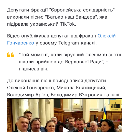
Депутати фракції "Європейська солідарність"
виконали пісню "Батько наш Бандера", яка
підірвала український TikTok.
Головна
Війна
Відео опублікував депутат від фракції
Олексій
Україна
Політика
Гончаренко
у своєму Telegram-каналі.
Економіка
Світ
"Той момент, коли вірусний флешмоб зі стін
школи прийшов до Верховної Ради", -
Спорт
Наука
підписав він.
Техно і зв'язок
Лайт
До виконання пісні приєдналися депутати
Олексій Гончаренко, Микола Княжицький,
Зброя
Інциденти
Володимир Ар'єв, Володимир В'ятрович та інші.
Здоров'я
Туризм
Цікавинки
Погода
Екологія
Регіони