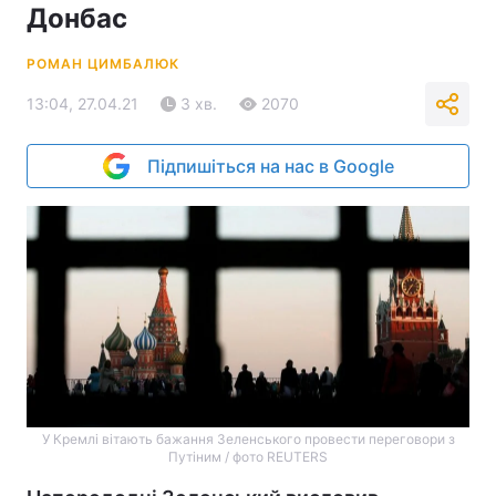
Донбас
РОМАН ЦИМБАЛЮК
13:04, 27.04.21
3 хв.
2070
Підпишіться на нас в Google
У Кремлі вітають бажання Зеленського провести переговори з
Путіним / фото REUTERS