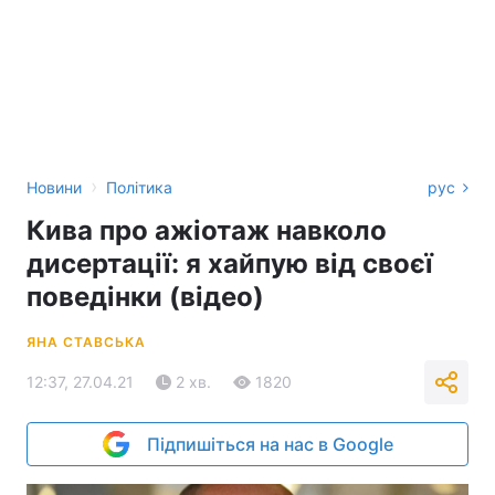
›
Новини
Політика
рус
Кива про ажіотаж навколо
дисертації: я хайпую від своєї
поведінки (відео)
ЯНА СТАВСЬКА
12:37, 27.04.21
2 хв.
1820
Підпишіться на нас в Google