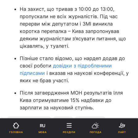
На захист, що тривав з 10:00 до 13:00,
пропускали не всіх журналістів. Під час
перерви між депутатом і ЗМІ виникла
коротка перепалка – Кива запропонував
деяким журналістам з’ясувати питання, що
цікавлять, у туалеті.
Пізніше стало відомо, що нардеп додав до
своєї роботи
довідки з підробленими
підписами
і вказав на наукові конференції, у
яких не брав участі.
Після затвердження МОН результатів Ілля
Кива отримуватиме 15% надбавки до
зарплати за науковий ступінь.
Верховна Рада
МОН
Ілля Кива
RU
МОВА
ГОЛОВНА
РОЗДІЛИ
ПОГОДА
ЛАЙТ