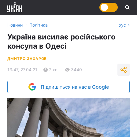
›
Новини
Політика
рус
Україна висилає російського
консула в Одесі
ДМИТРО ЗАХАРОВ
13:47, 27.04.21
2 хв.
3440
Підпишіться на нас в Google