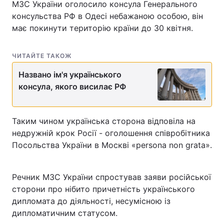
МЗС України оголосило консула Генерального
консульства РФ в Одесі небажаною особою, він
має покинути територію країни до 30 квітня.
Головна
Війна
ЧИТАЙТЕ ТАКОЖ
Україна
Політика
Названо ім'я українського
консула, якого висилає РФ
Економіка
Світ
Спорт
Наука
Таким чином українська сторона відповіла на
Техно і зв'язок
Лайт
недружній крок Росії - оголошення співробітника
Посольства України в Москві «persona non grata».
Зброя
Інциденти
Здоров'я
Туризм
Речник МЗС України спростував заяви російської
сторони про нібито причетність українського
Цікавинки
Погода
дипломата до діяльності, несумісною із
дипломатичним статусом.
Екологія
Регіони