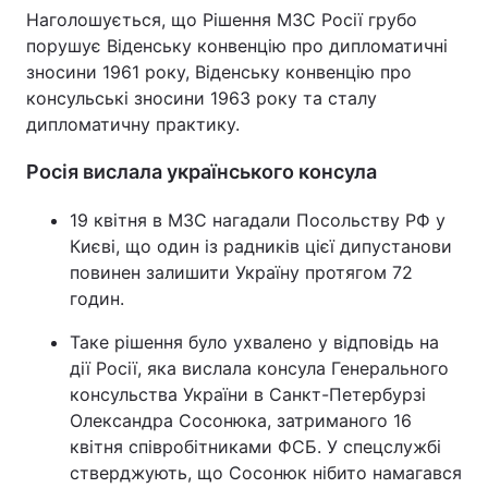
Наголошується, що Рішення МЗС Росії грубо
Лонгріди
порушує Віденську конвенцію про дипломатичні
зносини 1961 року, Віденську конвенцію про
консульські зносини 1963 року та сталу
Відео з Youtube
Статті
дипломатичну практику.
Інтерв'ю
Думки
Росія вислала українського консула
Архів
Вакансії
19 квітня в МЗС нагадали Посольству РФ у
Києві, що один із радників цієї дипустанови
Контакти
повинен залишити Україну протягом 72
Послуги
годин.
Таке рішення було ухвалено у відповідь на
дії Росії, яка вислала консула Генерального
консульства України в Санкт-Петербурзі
Олександра Сосонюка, затриманого 16
квітня співробітниками ФСБ. У спецслужбі
стверджують, що Сосонюк нібито намагався