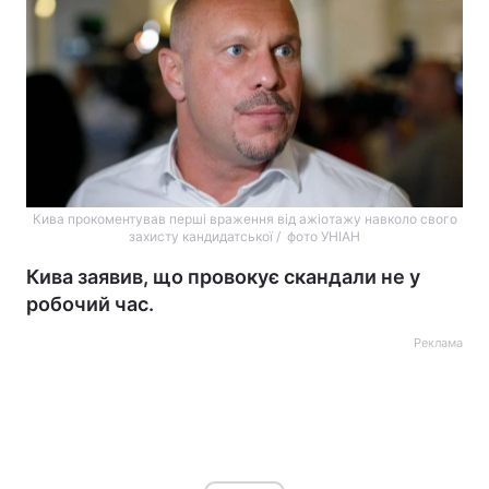
Кива прокоментував перші враження від ажіотажу навколо свого
захисту кандидатської / фото УНІАН
Кива заявив, що провокує скандали не у
робочий час.
Реклама