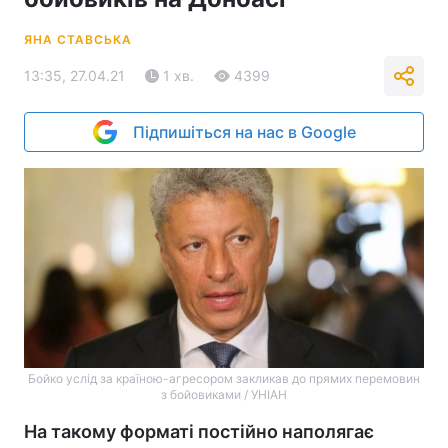
ЯНА СТАВСЬКА
13:35, 27.04.21
1 хв.
4399
Підпишіться на нас в Google
Бойко услід за країною-агресором закликав до прямих перемовин
з бойовиками / УНІАН
На такому форматі постійно наполягає