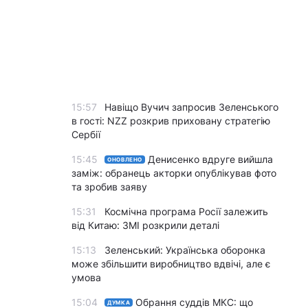
15:57
Навіщо Вучич запросив Зеленського
в гості: NZZ розкрив приховану стратегію
Сербії
15:45
Денисенко вдруге вийшла
ОНОВЛЕНО
заміж: обранець акторки опублікував фото
та зробив заяву
15:31
Космічна програма Росії залежить
від Китаю: ЗМІ розкрили деталі
15:13
Зеленський: Українська оборонка
може збільшити виробництво вдвічі, але є
умова
15:04
Обрання суддів МКС: що
ДУМКА