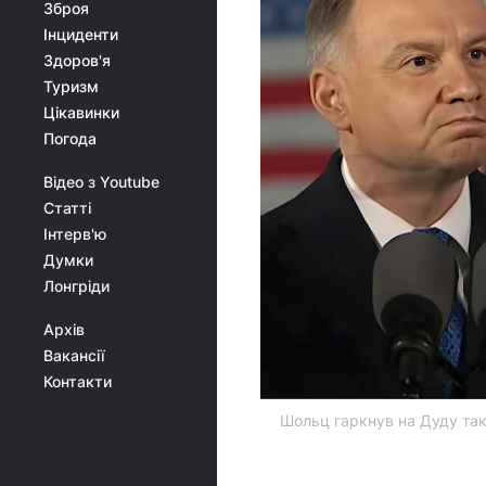
Зброя
Інциденти
Здоров'я
Туризм
Цікавинки
Погода
Відео з Youtube
Статті
Інтерв'ю
Думки
Лонгріди
Архів
Вакансії
Контакти
Шольц гаркнув на Дуду так