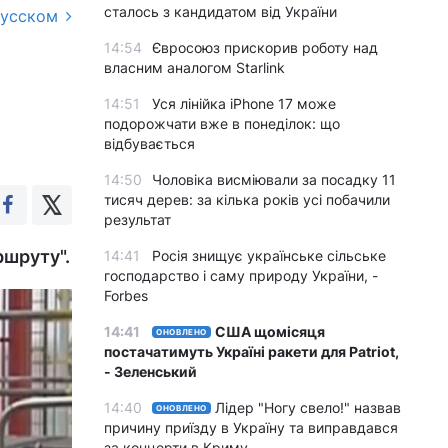
сталось з кандидатом від України
русском
14:54
Євросоюз прискорив роботу над
власним аналогом Starlink
14:51
Уся лінійка iPhone 17 може
подорожчати вже в понеділок: що
відбувається
14:50
Чоловіка висміювали за посадку 11
тисяч дерев: за кілька років усі побачили
результат
ршруту".
14:41
Росія знищує українське сільське
господарство і саму природу України, -
Forbes
14:41
США щомісяця
ОНОВЛЕНО
постачатимуть Україні ракети для Patriot,
- Зеленський
14:40
Лідер "Ногу свело!" назвав
ОНОВЛЕНО
причину приїзду в Україну та виправдався
за концерти в Криму