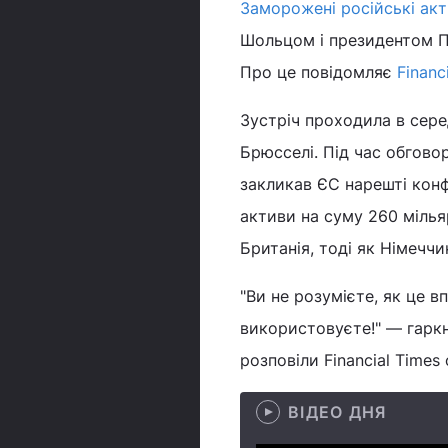
Заморожені російські ак
Шольцом і президентом По
Про це повідомляє
Financ
Зустріч проходила в сере
Брюсселі. Під час обгово
закликав ЄС нарешті конф
активи на суму 260 міль
Британія, тоді як Німеччи
"Ви не розумієте, як це в
використовуєте!" — гаркн
розповіли Financial Times
ВІДЕО ДНЯ