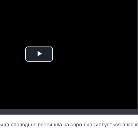
Play
Video
ьща справді не перейшла на євро і користується власн