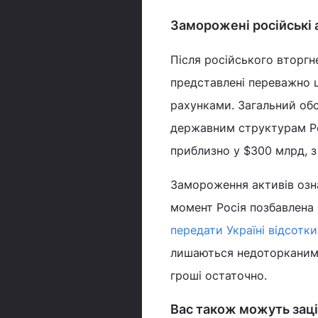
Заморожені російські 
Після російського вторгн
представлені переважно 
рахунками. Загальний обс
державним структурам Ро
приблизно у $300 млрд, з
Замороження активів озн
момент Росія позбавлена
передати Україні відсотки
лишаються недоторканими,
гроші остаточно.
Вас також можуть заці