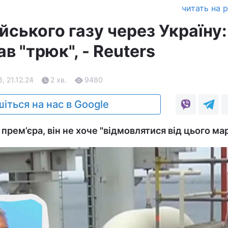
читать на 
йського газу через Україну:
в "трюк", - Reuters
8, 21.12.24
2 хв.
9480
іться на нас в Google
прем’єра, він не хоче "відмовлятися від цього ма