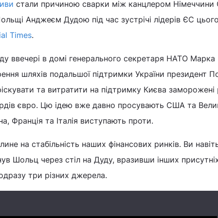
тиви
стали причиною сварки між канцлером Німеччини
льщі Анджеєм Дудою під час зустрічі лідерів ЄС цьог
ial Times
.
ду ввечері в домі генерального секретаря НАТО Марка
рення шляхів подальшої підтримки України президент П
іскувати та витратити на підтримку Києва заморожені 
ярдів євро. Цю ідею вже давно просувають США та Вели
на, Франція та Італія виступають проти.
плине на стабільність наших фінансових ринків. Ви навіт
ув Шольц через стіл на Дуду, вразивши інших присутніх 
 одразу три різних джерела.