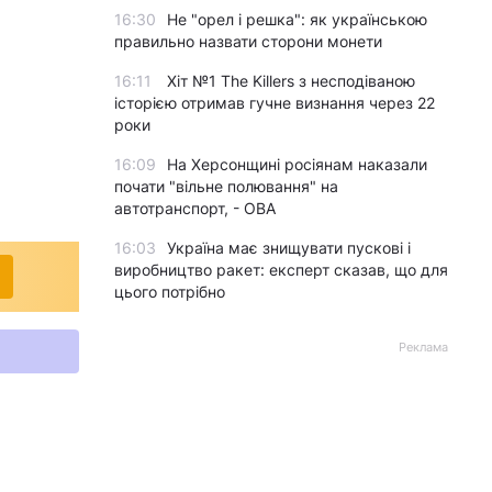
16:30
Не "орел і решка": як українською
правильно назвати сторони монети
16:11
Хіт №1 The Killers з несподіваною
історією отримав гучне визнання через 22
роки
16:09
На Херсонщині росіянам наказали
почати "вільне полювання" на
автотранспорт, - ОВА
16:03
Україна має знищувати пускові і
виробництво ракет: експерт сказав, що для
цього потрібно
Реклама