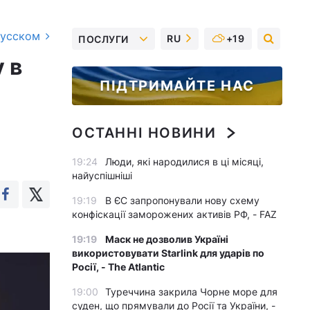
русском
RU
+19
ПОСЛУГИ
 в
ПІДТРИМАЙТЕ НАС
ОСТАННІ НОВИНИ
19:24
Люди, які народилися в ці місяці,
найуспішніші
19:19
В ЄС запропонували нову схему
конфіскації заморожених активів РФ, - FAZ
19:19
Маск не дозволив Україні
використовувати Starlink для ударів по
Росії, - The Atlantic
19:00
Туреччина закрила Чорне море для
суден, що прямували до Росії та України, -