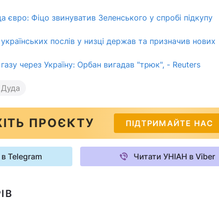
а євро: Фіцо звинуватив Зеленського у спробі підкупу
 українських послів у низці держав та призначив нових
газу через Україну: Орбан вигадав "трюк", - Reuters
 Дуда
ІТЬ ПРОЄКТУ
ПІДТРИМАЙТЕ НАС
 в Telegram
Читати УНІАН в Viber
ІВ