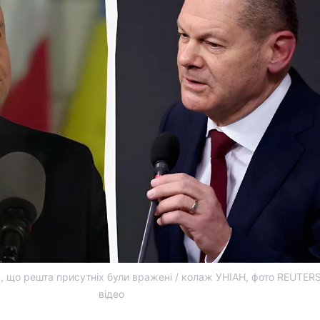
, що решта присутніх були вражені / колаж УНІАН, фото REUTERS
відео