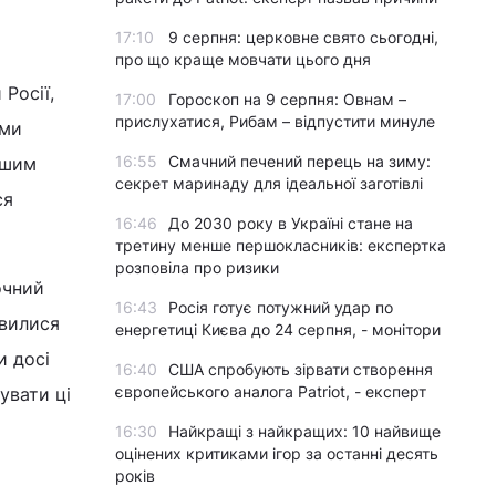
17:10
9 серпня: церковне свято сьогодні,
про що краще мовчати цього дня
Росії,
17:00
Гороскоп на 9 серпня: Овнам –
прислухатися, Рибам – відпустити минуле
ими
16:55
Смачний печений перець на зиму:
ншим
секрет маринаду для ідеальної заготівлі
ся
16:46
До 2030 року в Україні стане на
третину менше першокласників: експертка
розповіла про ризики
очний
16:43
Росія готує потужний удар по
овилися
енергетиці Києва до 24 серпня, - монітори
и досі
16:40
США спробують зірвати створення
європейського аналога Patriot, - експерт
увати ці
16:30
Найкращі з найкращих: 10 найвище
оцінених критиками ігор за останні десять
років