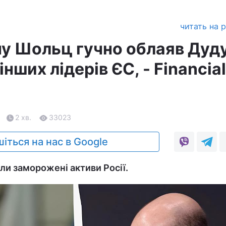
читать на 
ну Шольц гучно облаяв Дуду
нших лідерів ЄС, - Financial
2 хв.
33023
іться на нас в Google
и заморожені активи Росії.