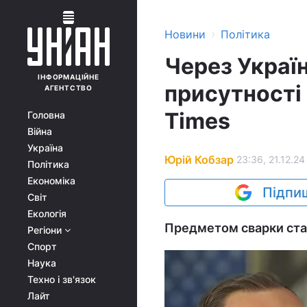
›
Новини
Політика
Через Украї
ІНФОРМАЦІЙНЕ
присутності і
АГЕНТСТВО
Times
Головна
Війна
Україна
Юрій Кобзар
23:36, 21.12.24
Політика
Економіка
Підпиш
Світ
Екологія
Предметом сварки стал
Регіони
Спорт
Наука
Техно і зв'язок
Лайт