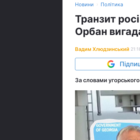
›
Новини
Політика
Транзит росі
Орбан вигада
Вадим Хлюдзинський
21:1
Підпиш
За словами угорського 