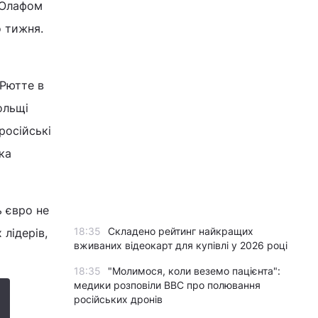
 Олафом
о тижня.
 Рютте в
ольщі
російські
ка
ь євро не
18:35
Складено рейтинг найкращих
лідерів,
вживаних відеокарт для купівлі у 2026 році
18:35
"Молимося, коли веземо пацієнта":
медики розповіли BBC про полювання
російських дронів