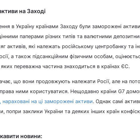
активи на Заході
ення в Україну країнами Заходу були заморожені активи 
цінними паперами різних типів та валютними депозитн
яг активів, які належать російському центробанку та і
сії, а також підсанкційним фізичним особам, оцінюєть
 яких переважна частина знаходиться в країнах ЄС.
ачає, що вони продовжують належати Росії, але на пот
 права ними користуватися. Нещодавно країни G7 дом
, нараховані на ці заморожені активи
. Однак самі актив
 попри заклики України та деяких інших країн конфіск
кавити новини: