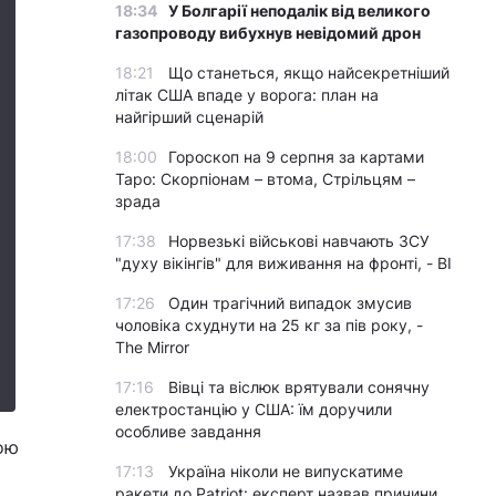
18:34
У Болгарії неподалік від великого
газопроводу вибухнув невідомий дрон
18:21
Що станеться, якщо найсекретніший
літак США впаде у ворога: план на
найгірший сценарій
18:00
Гороскоп на 9 серпня за картами
Таро: Скорпіонам – втома, Стрільцям –
зрада
17:38
Норвезькі військові навчають ЗСУ
"духу вікінгів" для виживання на фронті, - BI
17:26
Один трагічний випадок змусив
чоловіка схуднути на 25 кг за пів року, -
The Mirror
17:16
Вівці та віслюк врятували сонячну
електростанцію у США: їм доручили
особливе завдання
ою
17:13
Україна ніколи не випускатиме
ракети до Patriot: експерт назвав причини