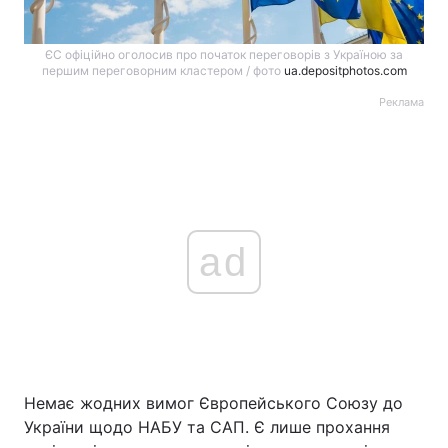
ЄС офіційно оголосив про початок переговорів з Україною за
першим переговорним кластером / фото
ua.depositphotos.com
Реклама
ad
Немає жодних вимог Європейського Союзу до
України щодо НАБУ та САП. Є лише прохання