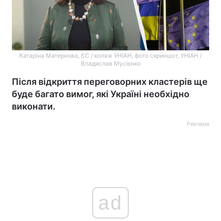
Катаріна Матернова, ЄС / колаж УНІАН, фото скриншот, УНІАН /
Владислав Мусієнко
Після відкриття переговорних кластерів ще
буде багато вимог, які Україні необхідно
виконати.
Реклама
ad