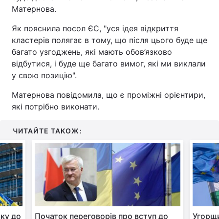
Матернова.
Тема оформлення
Як пояснила посол ЄС, "уся ідея відкриття
кластерів полягає в тому, що після цього буде ще
багато узгоджень, які мають обов’язково
відбутися, і буде ще багато вимог, які ми виклали
у свою позицію".
Матернова повідомила, що є проміжні орієнтири,
які потрібно виконати.
ЧИТАЙТЕ ТАКОЖ:
вку до
Початок переговорів про вступ до
Угорщи