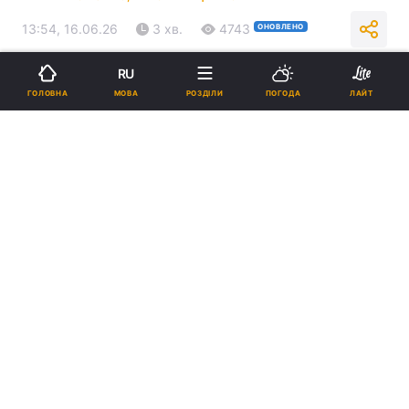
13:54, 16.06.26
3 хв.
4743
ОНОВЛЕНО
RU
Підпишіться на нас в Google
МОВА
ГОЛОВНА
РОЗДІЛИ
ПОГОДА
ЛАЙТ
Зеленcький вже зустрівся із Трампом на саміті / фото - Telegram
Володимира Зеленського
Наразі президенти беруть участь у ширшій
зустрічі з іншими лідерами Групи Семи.
Реклама