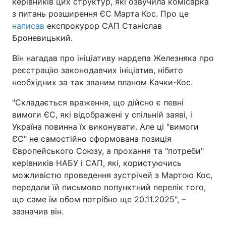
керівників цих структур, які озвучила комісарка
з питань розширення ЄС Марта Кос. Про це
написав
експрокурор САП Станіслав
Броневицький.
Він нагадав про ініціативу нардепа Железняка про
реєстрацію законодавчих ініціатив, нібито
необхідних за так званим планом Качки-Кос.
"Складається враження, що дійсно є певні
вимоги ЄС, які відображені у спільній заяві, і
Україна повинна їх виконувати. Але ці "вимоги
ЄС" не самостійно сформована позиція
Європейського Союзу, а прохання та "потреби"
керівників НАБУ і САП, які, користуючись
можливістю проведення зустрічей з Мартою Кос,
передали їй письмово попунктний перелік того,
що саме їм обом потрібно ще 20.11.2025", –
зазначив він.