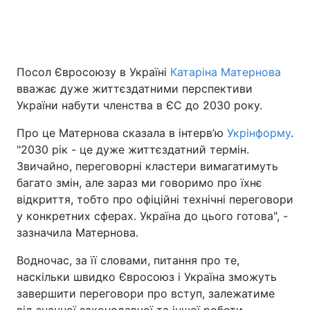
Головна
Війна
Посол Євросоюзу в Україні
Катаріна Матернова
вважає дуже життєздатними перспективи
Україна
Політика
України набути членства в ЄС до 2030 року.
Економіка
Світ
Про це Матернова сказала в інтерв’ю
Укрінформу
.
"2030 рік - це дуже життєздатний термін.
Спорт
Наука
Звичайно, переговорні кластери вимагатимуть
Техно і зв'язок
Лайт
багато змін, але зараз ми говоримо про їхнє
відкриття, тобто про офіційні технічні переговори
Зброя
Інциденти
у конкретних сферах. Україна до цього готова", -
зазначила Матернова.
Здоров'я
Туризм
Водночас, за її словами, питання про те,
Цікавинки
Погода
наскільки швидко Євросоюз і Україна зможуть
завершити переговори про вступ, залежатиме
Екологія
Регіони