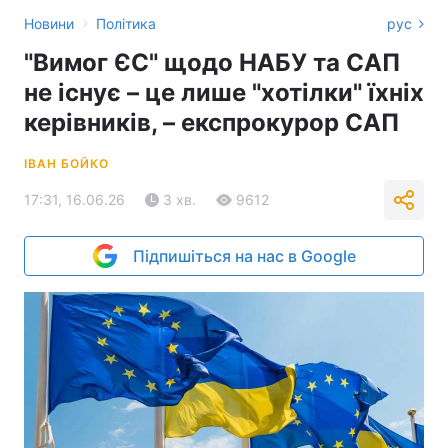
›
Новини
Політика
рус
"Вимог ЄС" щодо НАБУ та САП
не існує – це лише "хотілки" їхніх
керівників, – експрокурор САП
ІВАН БОЙКО
17:31, 16.06.26
3 хв.
9612
Підпишіться на нас в Google