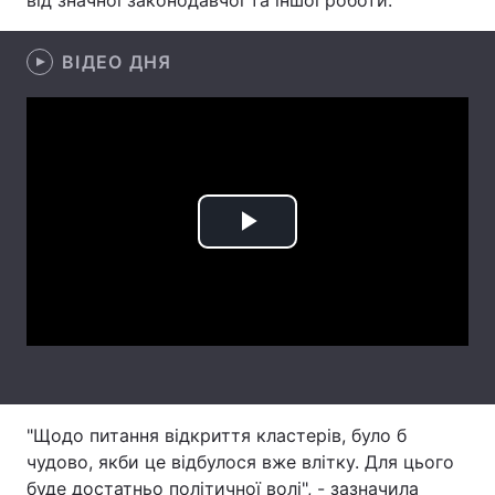
від значної законодавчої та іншої роботи.
Лонгріди
ВІДЕО ДНЯ
Відео з Youtube
Статті
Інтерв'ю
Думки
Архів
Вакансії
Play
Контакти
Video
Послуги
"Щодо питання відкриття кластерів, було б
чудово, якби це відбулося вже влітку. Для цього
буде достатньо політичної волі", - зазначила