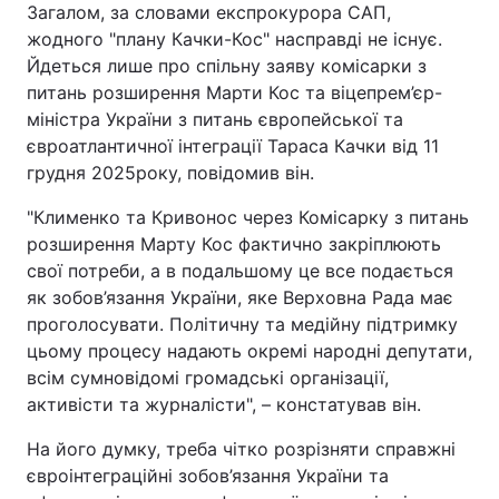
Загалом, за словами експрокурора САП,
жодного "плану Качки-Кос" насправді не існує.
Йдеться лише про спільну заяву комісарки з
питань розширення Марти Кос та віцепрем’єр-
міністра України з питань європейської та
євроатлантичної інтеграції Тараса Качки від 11
грудня 2025року, повідомив він.
"Клименко та Кривонос через Комісарку з питань
розширення Марту Кос фактично закріплюють
свої потреби, а в подальшому це все подається
як зобов’язання України, яке Верховна Рада має
проголосувати. Політичну та медійну підтримку
цьому процесу надають окремі народні депутати,
всім сумновідомі громадські організації,
активісти та журналісти", – констатував він.
На його думку, треба чітко розрізняти справжні
євроінтеграційні зобов’язання України та