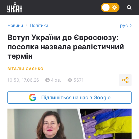
›
Новини
Політика
рус
Вступ України до Євросоюзу:
посолка назвала реалістичний
термін
ВІТАЛІЙ САЄНКО
10:50, 17.06.26
4 хв.
5671
Підпишіться на нас в Google