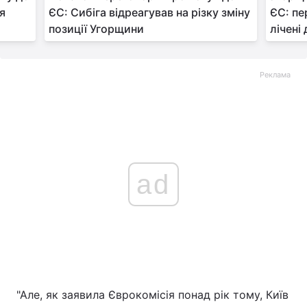
я
ЄС: Сибіга відреагував на різку зміну
ЄС: пе
позиції Угорщини
лічені 
Реклама
ad
"Але, як заявила Єврокомісія понад рік тому, Київ