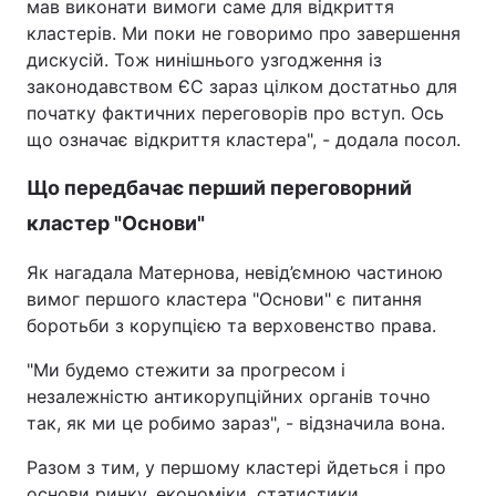
мав виконати вимоги саме для відкриття
кластерів. Ми поки не говоримо про завершення
дискусій. Тож нинішнього узгодження із
законодавством ЄС зараз цілком достатньо для
початку фактичних переговорів про вступ. Ось
що означає відкриття кластера", - додала посол.
Що передбачає перший переговорний
кластер "Основи"
Як нагадала Матернова, невід’ємною частиною
вимог першого кластера "Основи" є питання
боротьби з корупцією та верховенство права.
"Ми будемо стежити за прогресом і
незалежністю антикорупційних органів точно
так, як ми це робимо зараз", - відзначила вона.
Разом з тим, у першому кластері йдеться і про
основи ринку, економіки, статистики,