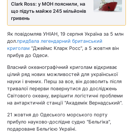
Clark Ross: у МОН пояснили, на
що підуть майже 245 мільйонів
гривень
Як повідомляв УНІАН, 19 серпня Україна за 5 млн
дол.
придбала легендарний британський
криголам
"Джеймс Кларк Росс", а 5 жовтня він
прибув до Одеси.
Власний океанографічний криголам відкриває
цілий ряд нових можливостей для української
науки і вчених. Перш за все, він дозволить після
тривалої перерви повернутися до досліджень
Світового океану, вирішити логістичні проблеми
на антарктичній станції "Академік Вернадський".
21 жовтня до Одеського морського порту
прибуло науково-дослідне судно "Бельгіка",
подароване Бельгією Україні.