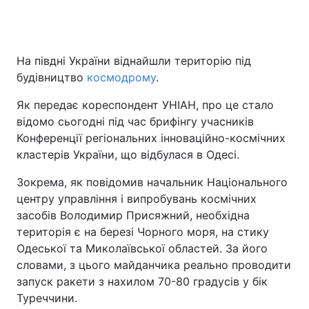
Головна
Війна
На півдні України віднайшли територію під
будівництво
космодрому
.
Україна
Політика
Як передає кореспондент УНІАН, про це стало
Економіка
Світ
відомо сьогодні під час брифінгу учасників
Конференції регіональних інноваційно-космічних
Спорт
Наука
кластерів України, що відбулася в Одесі.
Техно і зв'язок
Лайт
Зокрема, як повідомив начальник Національного
центру управління і випробувань космічних
Зброя
Інциденти
засобів Володимир Присяжний, необхідна
територія є на березі Чорного моря, на стику
Здоров'я
Туризм
Одеської та Миколаївської областей. За його
словами, з цього майданчика реально проводити
Цікавинки
Погода
запуск ракети з нахилом 70-80 градусів у бік
Туреччини.
Екологія
Регіони