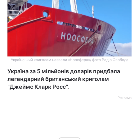
Український криголам назвали «Ноосфера»/ фото Радіо Свобода
Україна за 5 мільйонів доларів придбала
легендарний британський криголам
"Джеймс Кларк Росс".
Реклама