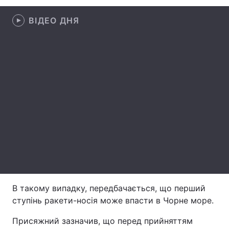
Лонгріди
ВІДЕО ДНЯ
Відео з Youtube
Статті
Інтерв'ю
Думки
Архів
Вакансії
Контакти
Послуги
В такому випадку, передбачається, що перший
ступінь ракети-носія може впасти в Чорне море.
Присяжний зазначив, що перед прийняттям