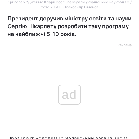
Криголам "Джеймс Кларк Росс" передали українським науковцям /
фото УНІАН, Олександр Гіманов
Президент доручив міністру освіти та науки
Сергію Шкарлету розробити таку програму
на найближчі 5-10 років.
Реклама
ad
Президент Володимир Зеленський заявив, що у