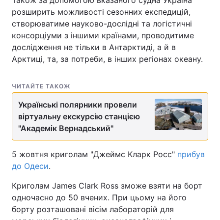
Також за допомогою вказаного судна Україна
розширить можливості сезонних експедицій,
створюватиме науково-дослідні та логістичні
консорціуми з іншими країнами, проводитиме
дослідження не тільки в Антарктиді, а й в
Арктиці, та, за потреби, в інших регіонах океану.
ЧИТАЙТЕ ТАКОЖ
Українські полярники провели
віртуальну екскурсію станцією
"Академік Вернадський"
5 жовтня криголам "Джеймс Кларк Росс"
прибув
до Одеси
.
Криголам James Clark Ross зможе взяти на борт
одночасно до 50 вчених. При цьому на його
борту розташовані вісім лабораторій для