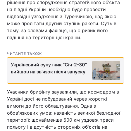
рішення про спорудження стратегічного об'єкта
на півдні України необхідно буде провести
Тема оформлення
відповідні узгодження з Туреччиною, над якою
може пролітати другий ступінь ракети. Суть в
тому, за словами фахівця, що є ризик його
падіння на території цієї країни.
ЧИТАЙТЕ ТАКОЖ
Український супутник "Січ-2-30"
вийшов на зв'язок після запуску
Учасники брифінгу зауважили, що космодром в
Україні досі не побудований через жорсткі
вимоги до його облаштування. Одна з
обов'язкових умов: наявність великої безлюдної
території: щонайменше 500 км уздовж траси
польоту і відсутність сторонніх об'єктів на