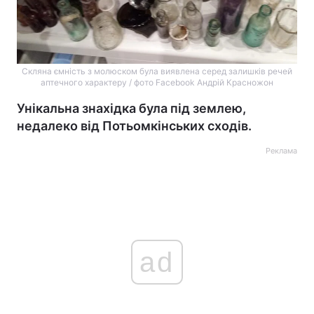
Скляна ємність з молюском була виявлена серед залишків речей
аптечного характеру / фото Facebook Андрій Красножон
Унікальна знахідка була під землею,
недалеко від Потьомкінських сходів.
Реклама
ad