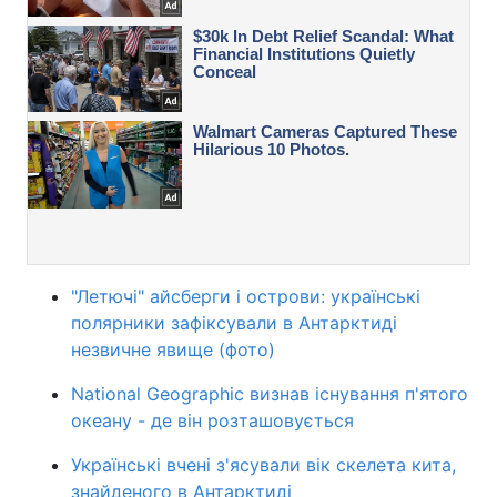
"Летючі" айсберги і острови: українські
полярники зафіксували в Антарктиді
незвичне явище (фото)
National Geographic визнав існування п'ятого
океану - де він розташовується
Українські вчені з'ясували вік скелета кита,
знайденого в Антарктиді