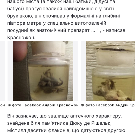
нашого міста (а також наші батьки, дідусі та
бабусі) прогулювалися найвідомішою у світі
бруківкою, він спочивав у формаліні на глибині
півтора метра у спеціально виготовленій
посудині як анатомічний препарат ... " , - написав
Красножон.
жон
© фото Facebook Андрій Красножон
© фото Facebook Андрій К
Він зазначає, що звалище аптечного характеру,
знайдене біля пам'ятника Дюку де Рішельє,
містилл десятки флаконів, що датуються другою