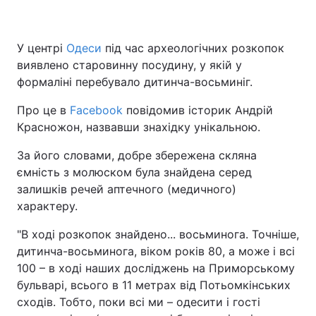
У центрі
Одеси
під час археологічних розкопок
виявлено старовинну посудину, у якій у
формаліні перебувало дитинча-восьминіг.
Про це в
Facebook
повідомив історик Андрій
Красножон, назвавши знахідку унікальною.
За його словами, добре збережена скляна
ємність з молюском була знайдена серед
залишків речей аптечного (медичного)
характеру.
"В ході розкопок знайдено... восьминога. Точніше,
дитинча-восьминога, віком років 80, а може і всі
100 – в ході наших досліджень на Приморському
бульварі, всього в 11 метрах від Потьомкінських
сходів. Тобто, поки всі ми – одесити і гості