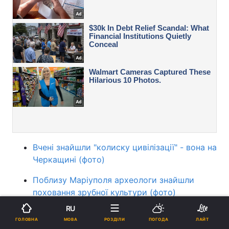
Вчені знайшли "колиску цивілізації" - вона на
Черкащині (фото)
Поблизу Маріуполя археологи знайшли
поховання зрубної культури (фото)
RU
Археологи виявили в Єгипті стародавнє
МОВА
ГОЛОВНА
РОЗДІЛИ
ПОГОДА
ЛАЙТ
"затонуле місто" (фото)