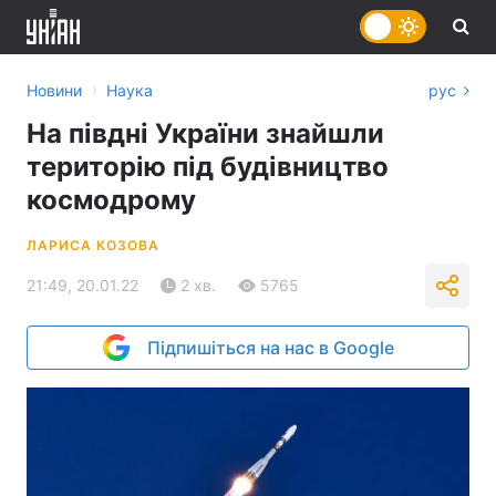
›
Новини
Наука
рус
На півдні України знайшли
територію під будівництво
космодрому
ЛАРИСА КОЗОВА
21:49, 20.01.22
2 хв.
5765
Підпишіться на нас в Google