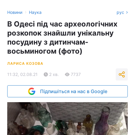
›
Новини
Наука
рус
В Одесі під час археологічних
розкопок знайшли унікальну
посудину з дитинчам-
восьминогом (фото)
ЛАРИСА КОЗОВА
11:32, 02.08.21
2 хв.
7737
Підпишіться на нас в Google