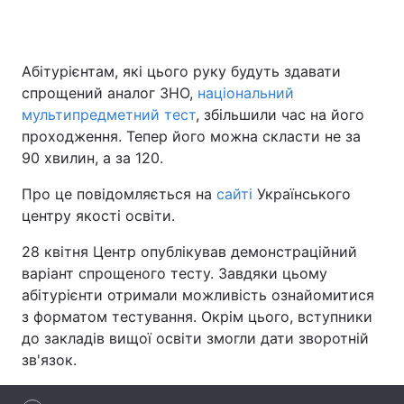
Абітурієнтам, які цього руку будуть здавати
Головна
Війна
спрощений аналог ЗНО,
національний
мультипредметний тест
, збільшили час на його
Україна
Політика
проходження. Тепер його можна скласти не за
90 хвилин, а за 120.
Економіка
Світ
Про це повідомляється на
сайті
Українського
Спорт
Наука
центру якості освіти.
Техно і зв'язок
Лайт
28 квітня Центр опублікував демонстраційний
варіант спрощеного тесту. Завдяки цьому
Зброя
Інциденти
абітурієнти отримали можливість ознайомитися
з форматом тестування. Окрім цього, вступники
Здоров'я
Туризм
до закладів вищої освіти змогли дати зворотній
Цікавинки
Погода
зв'язок.
Екологія
Регіони