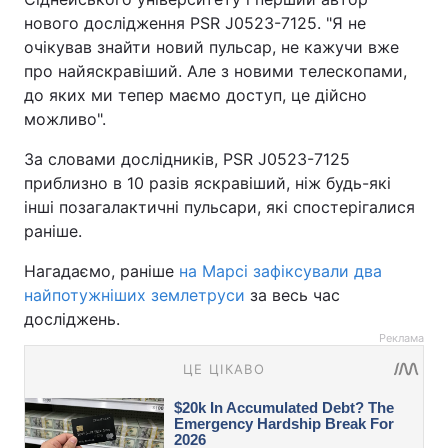
нового дослідження PSR J0523-7125. "Я не
очікував знайти новий пульсар, не кажучи вже
про найяскравіший. Але з новими телескопами,
до яких ми тепер маємо доступ, це дійсно
можливо".
За словами дослідників, PSR J0523-7125
приблизно в 10 разів яскравіший, ніж будь-які
інші позагалактичні пульсари, які спостерігалися
раніше.
Нагадаємо, раніше
на Марсі зафіксували два
найпотужніших землетруси
за весь час
досліджень.
Реклама