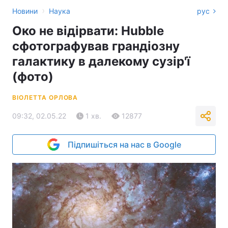
›
Новини
Наука
рус
Око не відірвати: Hubble
сфотографував грандіозну
галактику в далекому сузір'ї
(фото)
ВІОЛЕТТА ОРЛОВА
09:32, 02.05.22
1 хв.
12877
Підпишіться на нас в Google