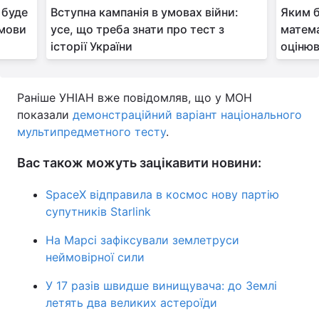
 буде
Вступна кампанія в умовах війни:
Яким 
 мови
усе, що треба знати про тест з
матема
історії України
оціню
Раніше УНІАН вже повідомляв, що у МОН
показали
демонстраційний варіант національного
мультипредметного тесту
.
Вас також можуть зацікавити новини:
SpaceX відправила в космос нову партію
супутників Starlink
На Марсі зафіксували землетруси
неймовірної сили
У 17 разів швидше винищувача: до Землі
летять два великих астероїди