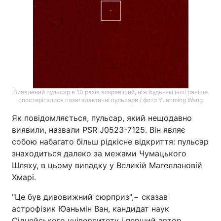
Виявлений пульсар в 10 разів яскравіший, ніж будь-які інші раніше
спостерігалися позагалактичні пульсари / фото Yuanming Wang
Як повідомляється, пульсар, який нещодавно
виявили, назвали PSR J0523-7125. Він являє
собою набагато більш рідкісне відкриття: пульсар
знаходиться далеко за межами Чумацького
Шляху, в цьому випадку у Великій Магеллановій
Хмарі.
"Це був дивовижний сюрприз",− сказав
астрофізик Юаньмін Ван, кандидат наук
Сіднейського університету і перший автор