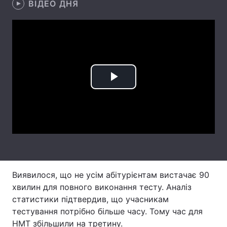
ВІДЕО ДНЯ
Лонгріди
Відео з Youtube
Статті
Інтерв'ю
Думки
Play
Архів
Вакансії
Video
Контакти
Послуги
Виявилося, що не усім абітурієнтам вистачає 90
хвилин для повного виконання тесту. Аналіз
статистики підтвердив, що учасникам
тестування потрібно більше часу. Тому час для
НМТ збільшили на третину.