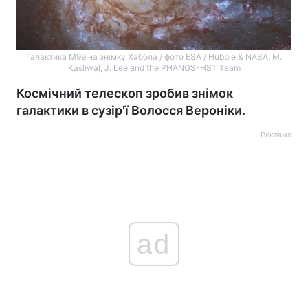
Галактика М99 на знімку Хаббла / фото ESA / Hubble & NASA, M.
Kasliwal, J. Lee and the PHANGS-HST Team
Космічний телескоп зробив знімок
галактики в сузір'ї Волосся Вероніки.
Реклама
ad