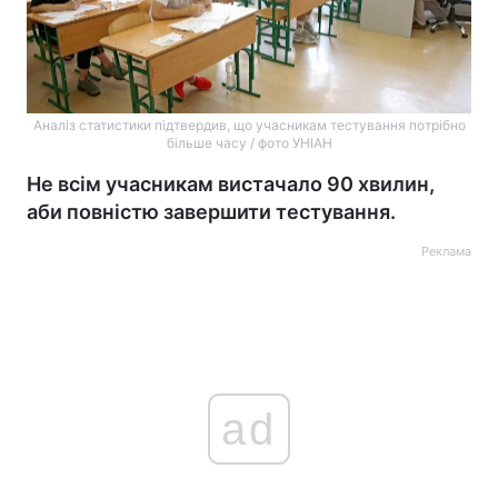
Аналіз статистики підтвердив, що учасникам тестування потрібно
більше часу / фото УНІАН
Не всім учасникам вистачало 90 хвилин,
аби повністю завершити тестування.
Реклама
ad