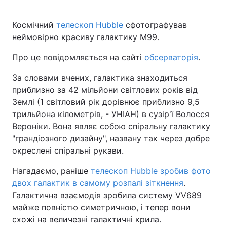
Космічний
телескоп Hubble
сфотографував
неймовірно красиву галактику M99.
Про це повідомляється на сайті
обсерваторія
.
За словами вчених, галактика знаходиться
приблизно за 42 мільйони світлових років від
Землі (1 світловий рік дорівнює приблизно 9,5
трильйона кілометрів, - УНІАН) в сузір'ї Волосся
Вероніки. Вона являє собою спіральну галактику
"грандіозного дизайну", названу так через добре
окреслені спіральні рукави.
Нагадаємо, раніше
телескоп Hubble зробив фото
двох галактик в самому розпалі зіткнення
.
Галактична взаємодія зробила систему VV689
майже повністю симетричною, і тепер вони
схожі на величезні галактичні крила.