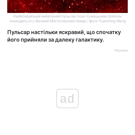
Найяскравіший виявлений пульсар поза Чумацьким Шляхом
знаходиться у Великій Магеллановій Хмарі / фото Yuanming Wang
Пульсар настільки яскравий, що спочатку
його прийняли за далеку галактику.
Реклама
ad