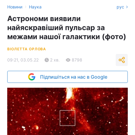
›
Новини
Наука
рус
Астрономи виявили
найяскравіший пульсар за
межами нашої галактики (фото)
ВІОЛЕТТА ОРЛОВА
09:21, 03.05.22
2 хв.
8798
Підпишіться на нас в Google