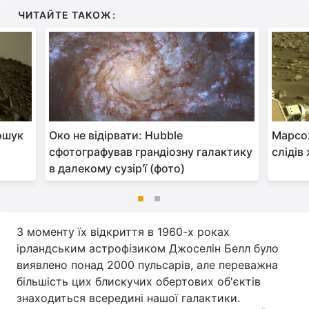
ЧИТАЙТЕ ТАКОЖ:
ошук
Око не відірвати: Hubble
Марсох
сфотографував грандіозну галактику
слідів
в далекому сузір'ї (фото)
З моменту їх відкриття в 1960-х роках
ірландським астрофізиком Джоселін Белл було
виявлено понад 2000 пульсарів, але переважна
більшість цих блискучих обертових об'єктів
знаходиться всередині нашої галактики.