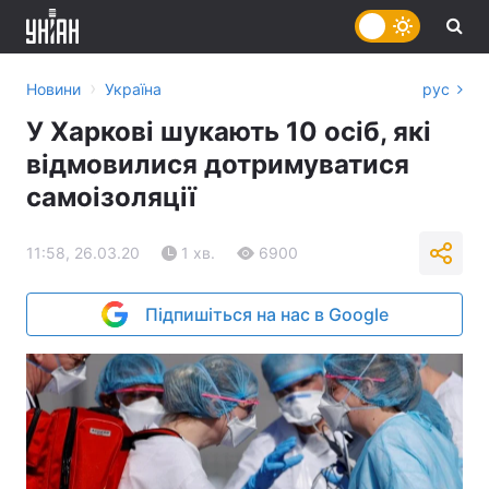
›
Новини
Україна
рус
У Харкові шукають 10 осіб, які
відмовилися дотримуватися
самоізоляції
11:58, 26.03.20
1 хв.
6900
Підпишіться на нас в Google