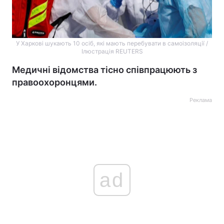
У Харкові шукають 10 осіб, які мають перебувати в самоізоляції /
Ілюстрація REUTERS
Медичні відомства тісно співпрацюють з
правоохоронцями.
Реклама
ad