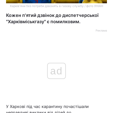
Харків'яни без потреби дзвонять в газову службу / фото УНІАН
Кожен п'ятий дзвінок до диспетчерської
"Харківміськгазу" є помилковим.
Реклама
ad
У Харкові під час карантину почастішали
неправдиві виклики від дітей до