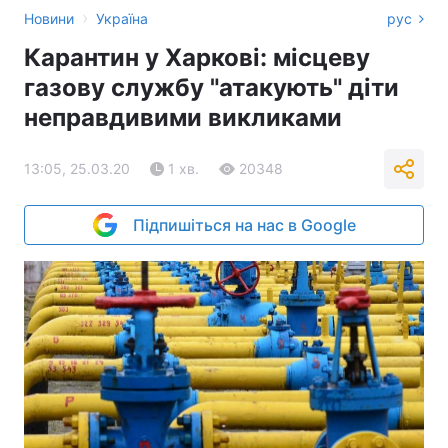
›
Новини
Україна
рус
Карантин у Харкові: місцеву
газову службу "атакують" діти
неправдивими викликами
13:05, 25.03.20
1 хв.
20348
Підпишіться на нас в Google