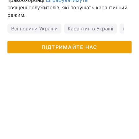
правоохоронці
штрафуватимуть
священнослужителів, які порушать карантинний
режим.
Всі новини України
Карантин в Україні
новин
ПІДТРИМАЙТЕ НАС