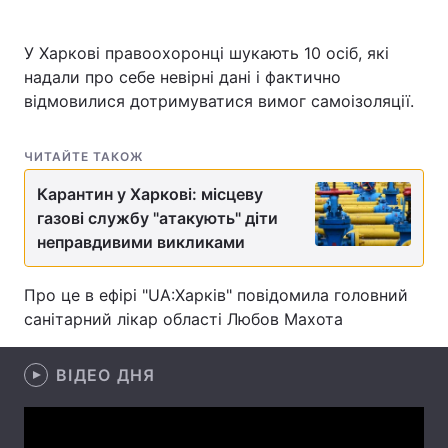
У Харкові правоохоронці шукають 10 осіб, які
надали про себе невірні дані і фактично
Головна
Війна
відмовилися дотримуватися вимог самоізоляції.
Україна
Політика
ЧИТАЙТЕ ТАКОЖ
Економіка
Світ
Карантин у Харкові: місцеву
газові службу "атакують" діти
Спорт
Наука
неправдивими викликами
Техно і зв'язок
Лайт
Про це в ефірі "UA:Харків" повідомила головний
Зброя
Інциденти
санітарний лікар області Любов Махота
Здоров'я
Туризм
ВІДЕО ДНЯ
Цікавинки
Погода
Екологія
Регіони