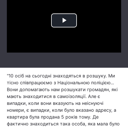
Лонгріди
Play
Відео з Youtube
Статті
Video
Інтерв'ю
Думки
Архів
Вакансії
Контакти
"10 осіб на сьогодні знаходяться в розшуку. Ми
Послуги
тісно співпрацюємо з Національною поліцією...
Вони допомагають нам розшукати громадян, які
мають знаходитися в самоізоляції. Але є
випадки, коли вони вказують на неіснуючі
номери, є випадки, коли було вказано адресу, а
квартира була продана 5 років тому. Де
фактично знаходиться така особа, яка мала було