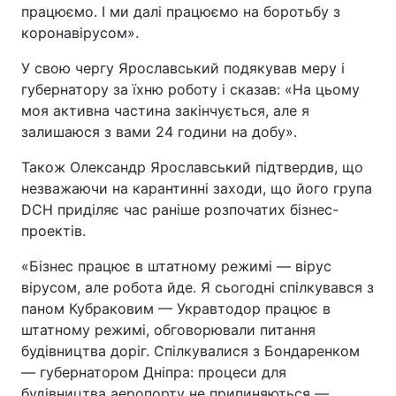
працюємо. І ми далі працюємо на боротьбу з
коронавірусом».
У свою чергу Ярославський подякував меру і
губернатору за їхню роботу і сказав: «На цьому
моя активна частина закінчується, але я
залишаюся з вами 24 години на добу».
Також Олександр Ярославський підтвердив, що
незважаючи на карантинні заходи, що його група
DCH приділяє час раніше розпочатих бізнес-
проектів.
«Бізнес працює в штатному режимі — вірус
вірусом, але робота йде. Я сьогодні спілкувався з
паном Кубраковим — Укравтодор працює в
штатному режимі, обговорювали питання
будівництва доріг. Спілкувалися з Бондаренком
— губернатором Дніпра: процеси для
будівництва аеропорту не припиняються —