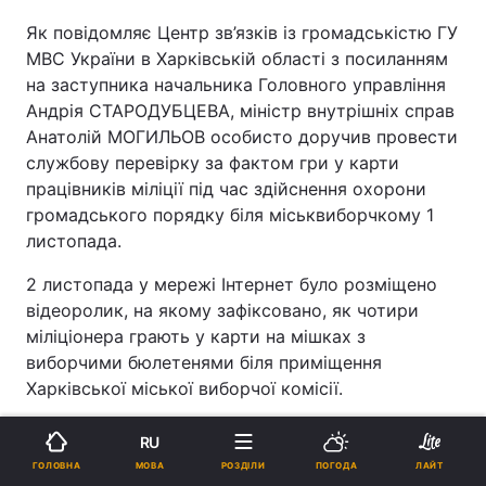
Як повідомляє Центр зв’язків із громадськістю ГУ
МВС України в Харківській області з посиланням
на заступника начальника Головного управління
Андрія СТАРОДУБЦЕВА, міністр внутрішніх справ
Анатолій МОГИЛЬОВ особисто доручив провести
службову перевірку за фактом гри у карти
працівників міліції під час здійснення охорони
громадського порядку біля міськвиборчкому 1
листопада.
2 листопада у мережі Інтернет було розміщено
відеоролик, на якому зафіксовано, як чотири
міліціонера грають у карти на мішках з
виборчими бюлетенями біля приміщення
Харківської міської виборчої комісії.
RU
МОВА
ГОЛОВНА
РОЗДІЛИ
ПОГОДА
ЛАЙТ
ПІДТРИМАЙТЕ НАС