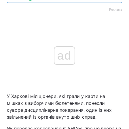
Реклама
ad
У Харкові міліціонери, які грали у карти на
мішках з виборчими бюлетенями, понесли
суворе дисциплінарне покарання, один із них
звільнений із органів внутрішніх справ.
Як передає кореспондент УНІАН, про це вчора на