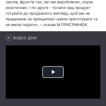
овочів, фруктів тих, які ми виробляємо, окрім
екзотичних. І по-друге – почати наш продукт
готувати до продажного вигляду, щоб ми не
працювали за принципом «уміла приготувати та
Головна
Війна
не вміла подати», – сказав М.ПРИСЯЖНЮК.
Україна
Політика
ВІДЕО ДНЯ
Економіка
Світ
Спорт
Наука
Техно і зв'язок
Лайт
Зброя
Інциденти
Play
Здоров'я
Туризм
Video
Цікавинки
Погода
Екологія
Регіони