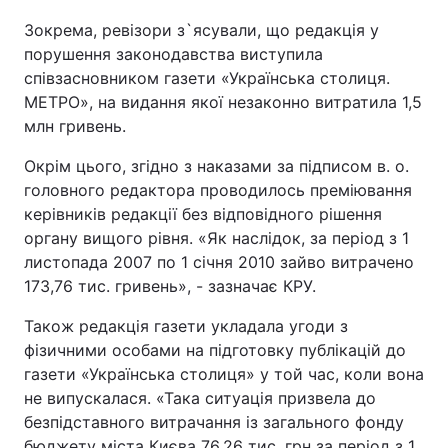
Зокрема, ревізори з`ясували, що редакція у
порушення законодавства виступила
співзасновником газети «Українська столиця.
МЕТРО», на видання якої незаконно витратила 1,5
млн гривень.
Окрім цього, згідно з наказами за підписом в. о.
головного редактора проводилось преміювання
керівників редакції без відповідного рішення
органу вищого рівня. «Як наслідок, за період з 1
листопада 2007 по 1 січня 2010 зайво витрачено
173,76 тис. гривень», - зазначає КРУ.
Також редакція газети укладала угоди з
фізичними особами на підготовку публікацій до
газети «Українська столиця» у той час, коли вона
не випускалася. «Така ситуація призвела до
безпідставного витрачання із загального фонду
бюджету міста Києва 76,26 тис. грн за період з 1