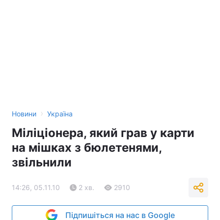
›
Новини
Україна
Міліціонера, який грав у карти
на мішках з бюлетенями,
звільнили
14:26, 05.11.10
2 хв.
2910
Підпишіться на нас в Google