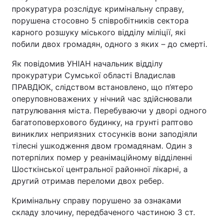
прокуратура розслідує кримінальну справу,
порушена стосовно 5 співробітників сектора
карного розшуку міського відділу міліції, які
побили двох громадян, одного з яких – до смерті.
Як повідомив УНІАН начальник відділу
прокуратури Сумської області Владислав
ПРАВДЮК, слідством встановлено, що п’ятеро
оперуповноважених у нічний час здійснювали
патрулювання міста. Перебуваючи у дворі одного
багатоповерхового будинку, на грунті раптово
виниклих неприязних стосунків вони заподіяли
тілесні ушкодження двом громадянам. Один з
потерпілих помер у реанімаційному відділенні
Шосткінської центральної районної лікарні, а
другий отримав переломи двох ребер.
Кримінальну справу порушено за ознаками
складу злочину, передбаченого частиною 3 ст.