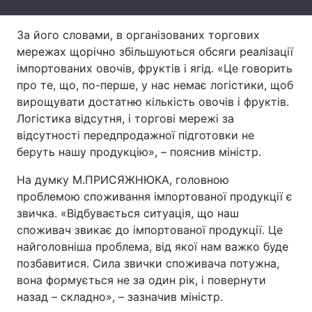
Лонгріди
За його словами, в організованих торгових
мережах щорічно збільшуються обсяги реалізації
Відео з Youtube
Статті
імпортованих овочів, фруктів і ягід. «Це говорить
про те, що, по-перше, у нас немає логістики, щоб
Інтерв'ю
Думки
вирощувати достатню кількість овочів і фруктів.
Логістика відсутня, і торгові мережі за
Архів
Вакансії
відсутності передпродажної підготовки не
беруть нашу продукцію», – пояснив міністр.
Контакти
На думку М.ПРИСЯЖНЮКА, головною
Послуги
проблемою споживання імпортованої продукції є
звичка. «Відбувається ситуація, що наш
споживач звикає до імпортованої продукції. Це
найголовніша проблема, від якої нам важко буде
позбавитися. Сила звички споживача потужна,
вона формується не за один рік, і повернути
назад – складно», – зазначив міністр.