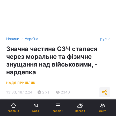
›
Новини
Україна
рус
Значна частина СЗЧ сталася
через моральне та фізичне
знущання над військовими, -
нардепка
НАДЯ ПРИШЛЯК
13:33, 18.12.24
2 хв.
2340
RU
Підпишіться на нас в Google
МОВА
ГОЛОВНА
РОЗДІЛИ
ПОГОДА
ЛАЙТ