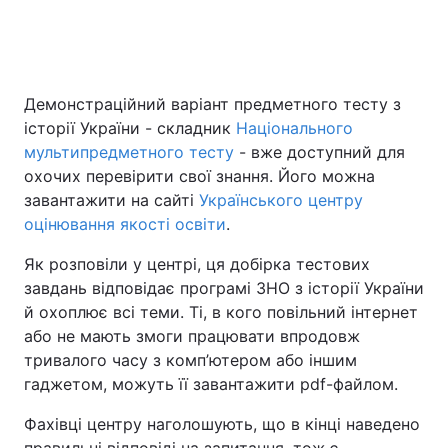
Головна
Війна
Демонстраційний варіант предметного тесту з
історії України - складник
Національного
Україна
Політика
мультипредметного тесту
- вже доступний для
Економіка
Світ
охочих перевірити свої знання. Його можна
завантажити на сайті
Українського центру
Спорт
Наука
оцінювання якості освіти
.
Техно і зв'язок
Лайт
Як розповіли у центрі, ця добірка тестових
завдань відповідає програмі ЗНО з історії України
Зброя
Інциденти
й охоплює всі теми. Ті, в кого повільний інтернет
або не мають змоги працювати впродовж
Здоров'я
Туризм
тривалого часу з комп’ютером або іншим
гаджетом, можуть її завантажити pdf-файлом.
Цікавинки
Погода
Фахівці центру наголошують, що в кінці наведено
Екологія
Регіони