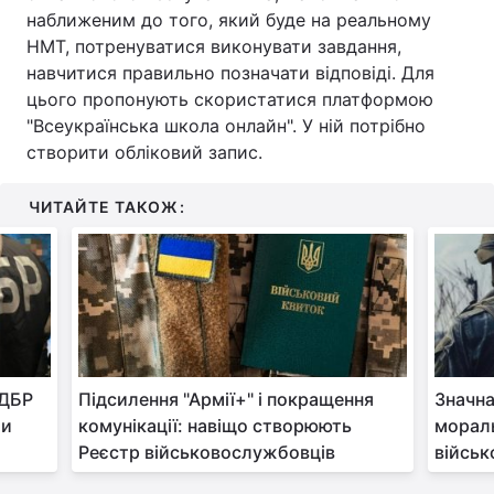
наближеним до того, який буде на реальному
Тема оформлення
НМТ, потренуватися виконувати завдання,
навчитися правильно позначати відповіді. Для
цього пропонують скористатися платформою
"Всеукраїнська школа онлайн". У ній потрібно
створити обліковий запис.
ЧИТАЙТЕ ТАКОЖ:
 ДБР
Підсилення "Армії+" і покращення
Значна
ли
комунікації: навіщо створюють
мораль
Реєстр військовослужбовців
військ