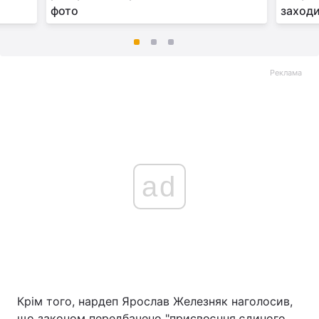
фото
заходи
Реклама
ad
Крім того, нардеп Ярослав Железняк наголосив,
що законом передбачено "присвоєння єдиного