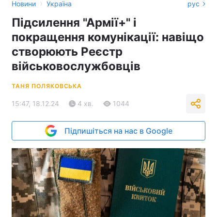
›
Новини
Україна
рус
Підсилення "Армії+" і
покращення комунікації: навіщо
створюють Реєстр
військовослужбовців
ТАНЯ ПОЛЯКОВСЬКА
15:47, 18.12.24
4 хв.
1044
Підпишіться на нас в Google