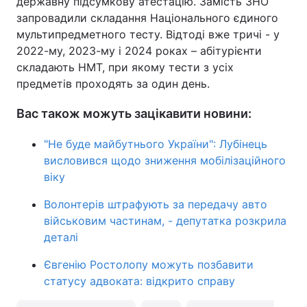
державну підсумкову атестацію. Замість ЗНО
запровадили складання Національного єдиного
мультипредметного тесту. Відтоді вже тричі - у
2022-му, 2023-му і 2024 роках – абітурієнти
складають НМТ, при якому тести з усіх
предметів проходять за один день.
Вас також можуть зацікавити новини:
"Не буде майбутнього України": Лубінець
висловився щодо зниження мобілізаційного
віку
Волонтерів штрафують за передачу авто
військовим частинам, - депутатка розкрила
деталі
Євгенію Ростолопу можуть позбавити
статусу адвоката: відкрито справу