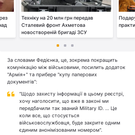
рез
Техніку на 20 млн грн передав
Подару
над
Сталевий фронт Ахметова
практи
новоствореній бригаді ЗСУ
За словами Федієнка, це, зокрема покращить
комунікацію між військовими, посилить додаток
"Армія+" та прибере "купу паперових
документів":
"Щодо захисту інформації в цьому реєстрі,
хочу наголосити, що вже в законі ми
передбачили так званий Military ID. … Це
коли все, що стосується
військовослужбовця, буде закрите одним
єдиним анонімізованим номером".