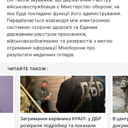
військовослужбовців є Міністерство оборони, на
яке буде покладено функції його адміністрування.
Передбачається взаємодія між електронною
системою охорони здоров’я та Єдиним
державним реєстром призовників,
військовозобов’язаних та резервістів з метою
отримання інформації Міноборони про
результати медичних оглядів.
ЧИТАЙТЕ ТАКОЖ:
Затримання керівника КРАІЛ: у ДБР
В цент
розкрили подробиці та показали
докуме