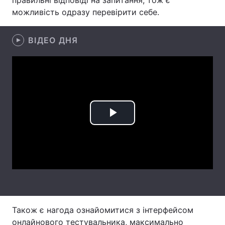
правильні відповіді на запитання, тож є
можливість одразу перевірити себе.
Лонгріди
ВІДЕО ДНЯ
Відео з Youtube
Статті
Інтерв'ю
Думки
Архів
Вакансії
Контакти
Play
Послуги
Video
Також є нагода ознайомитися з інтерфейсом
онлайнового тестувальника, максимально