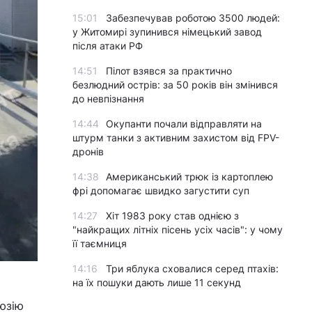
15:01
Забезпечував роботою 3500 людей:
у Житомирі зупинився німецький завод
після атаки РФ
14:51
Пілот взявся за практично
безлюдний острів: за 50 років він змінився
до невпізнання
14:44
Окупанти почали відправляти на
штурм танки з активним захистом від FPV-
дронів
14:38
Американський трюк із картоплею
фрі допомагає швидко загустити суп
14:27
Хіт 1983 року став однією з
"найкращих літніх пісень усіх часів": у чому
її таємниця
14:16
Три яблука сховалися серед птахів:
на їх пошуки дають лише 11 секунд
юзію