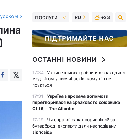
русском
RU
+23
ПОСЛУГИ
рлина
ПІДТРИМАЙТЕ НАС
)
ОСТАННІ НОВИНИ
17:34
У єгипетських гробницях знаходили
мед віком у тисячі років: чому він не
псується
17:31
Україна з прохача допомоги
перетворилася на зразкового союзника
США, - The Atlantic
17:29
Чи справді салат корисніший за
бутерброд: експерти дали несподівану
відповідь