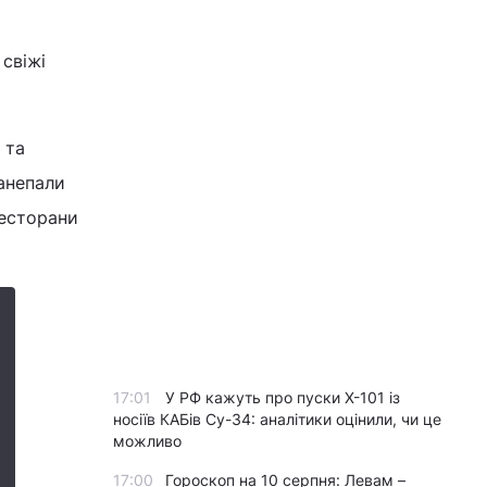
свіжі
 та
занепали
ресторани
17:01
У РФ кажуть про пуски Х-101 із
носіїв КАБів Су-34: аналітики оцінили, чи це
можливо
17:00
Гороскоп на 10 серпня: Левам –