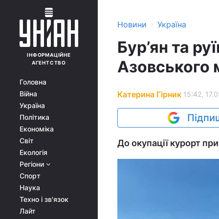
›
Новини
Україна
Бур’ян та ру
ІНФОРМАЦІЙНЕ
Азовського м
АГЕНТСТВО
Головна
Катерина Гірник
Війна
15:42, 17.
Україна
Підпиш
Політика
Економіка
Світ
До окупації курорт при
Екологія
Регіони
Спорт
Наука
Техно і зв'язок
Лайт