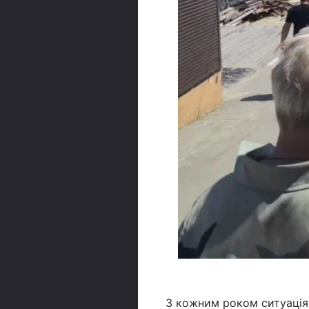
З кожним роком ситуація 