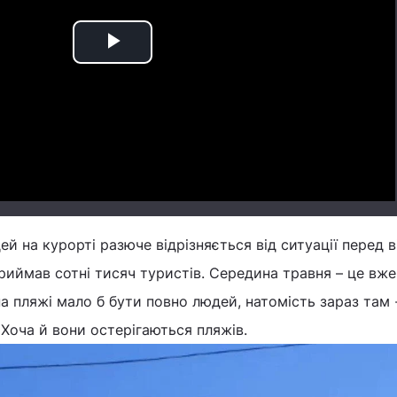
Play
Video
й на курорті разюче відрізняється від ситуації перед в
риймав сотні тисяч туристів. Середина травня – це вже
на пляжі мало б бути повно людей, натомість зараз там 
 Хоча й вони остерігаються пляжів.