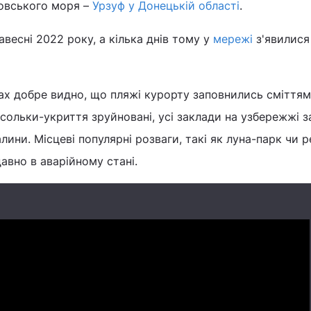
зовського моря –
Урзуф у Донецькій області
.
весні 2022 року, а кілька днів тому у
мережі
з'явилися 
ках добре видно, що пляжі курорту заповнились сміттям
асольки-укриття зруйновані, усі заклади на узбережжі 
лини. Місцеві популярні розваги, такі як луна-парк чи 
авно в аварійному стані.