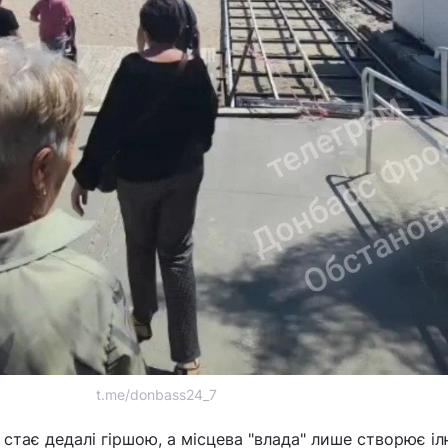
t.me/donbass24_7
стає дедалі гіршою, а місцева "влада" лише створює іл