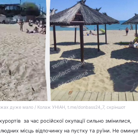
жах дуже мало / Колаж УНІАН, t.me/donbass24_7, скріншот
курортів за час російскої окупації сильно змінилися,
людних місць відпочинку на пустку та руїни. Не оминул