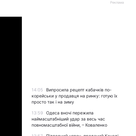
Реклама
14:05
Випросила рецепт кабачків по-
корейськи у продавця на ринку: готую їх
просто так і на зиму
13:59
Одеса вночі пережила
наймасштабніший удар за весь час
повномасштабної війни, – Коваленко
13:57
Підводний човен, проданий Канаді