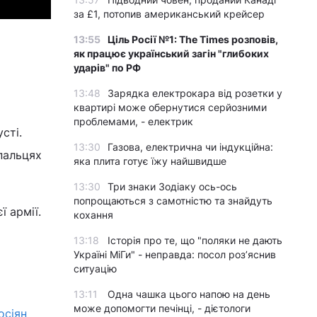
за £1, потопив американський крейсер
13:55
Ціль Росії №1: The Times розповів,
як працює український загін "глибоких
ударів" по РФ
13:48
Зарядка електрокара від розетки у
квартирі може обернутися серйозними
проблемами, - електрик
сті.
13:30
Газова, електрична чи індукційна:
пальцях
яка плита готує їжу найшвидше
13:30
Три знаки Зодіаку ось-ось
попрощаються з самотністю та знайдуть
 армії.
кохання
13:18
Історія про те, що "поляки не дають
Україні МіГи" - неправда: посол роз’яснив
ситуацію
13:11
Одна чашка цього напою на день
може допомогти печінці, - дієтологи
осіян