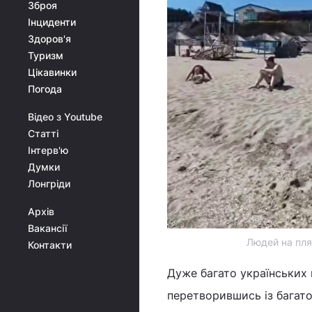
Зброя
Інциденти
Здоров'я
Туризм
Цікавинки
Погода
Відео з Youtube
Статті
Інтерв'ю
Думки
Лонгріди
Архів
Вакансії
Людей на пля
Контакти
Дуже багато українських 
перетворившись із багато