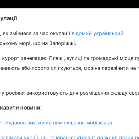
купації
 як змінився за час окупації
відомий український
ському морі, що на Запоріжжі.
 курорт занепадає. Пляжі, вулиці та громадські місця пу
чивають або просто спілкуються, можна перелічити на 
у росіяни використовують для розміщення складу своєї
кавити новини:
е": Буданов виключив помʼякшення мобілізації
залякати українців: генерал-лейтенант розкрив плани р