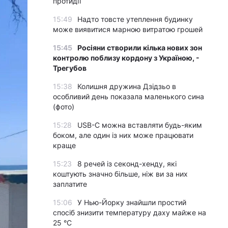
протидії
15:49
Надто товсте утеплення будинку
може виявитися марною витратою грошей
15:45
Росіяни створили кілька нових зон
контролю поблизу кордону з Україною, -
Трегубов
15:38
Колишня дружина Дзідзьо в
особливий день показала маленького сина
(фото)
15:28
USB-C можна вставляти будь-яким
боком, але один із них може працювати
краще
15:23
8 речей із секонд-хенду, які
коштують значно більше, ніж ви за них
заплатите
15:06
У Нью-Йорку знайшли простий
спосіб знизити температуру даху майже на
25 °C