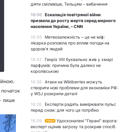
діяти сміливіше, Тельцям – вибачення
16:56
Ескалація повітряної війни
призвела до росту жертв серед мирного
населення України, – CNN
16:56
Метеозалежність – це не міф:
лікарка розповіла про вплив погоди на
здоров’я людей
16:42
Генріх VIII буквально жив у хмарі
парфумів: причина була далеко не
королівською
ійною.
16:36
Атаки на Wildberries можуть
створити нові проблеми для економіки РФ:
 початок
у WSJ розкрили деталі
- лише
16:26
Експерти радять вимірювати пульс
перед сном: для чого це потрібно
16:09
Удосконалені "Герані" ворога:
УНІАН
експерт оцінив загрозу та розкрив спосіб