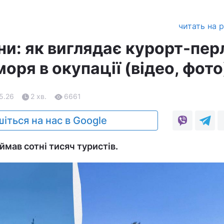
читать на 
їни: як виглядає курорт-пе
оря в окупації (відео, фото
05.26
2 хв.
6661
іться на нас в Google
ймав сотні тисяч туристів.