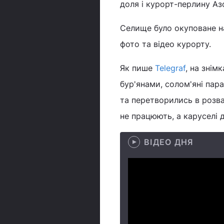
доля і курорт-перлину А
Селище було окуповане на
фото та відео курорту.
Як пише
Telegraf
, на знім
бур'янами, солом'яні пар
та перетворились в розва
не працюють, а каруселі д
ВІДЕО ДНЯ