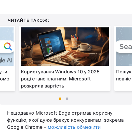
ЧИТАЙТЕ ТАКОЖ:
ути
Користування Windows 10 у 2025
Пошуко
домо
році стане платним: Microsoft
повніс
розкрила вартість
Нещодавно Microsoft Edge отримав корисну
функцію, якої дуже бракує конкурентам, зокрема
Google Chrome –
можливість обмежити