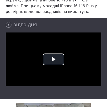
екран 6,3 дюйма, а iPhone 16 Pro Max – 6,9
дюйма. При цьому молодші iPhone 16 і 16 Plus у
Лонгріди
розмірах щодо попередників не виростуть.
Відео з Youtube
Статті
ВІДЕО ДНЯ
Інтерв'ю
Думки
Архів
Вакансії
Контакти
Play
Послуги
Video