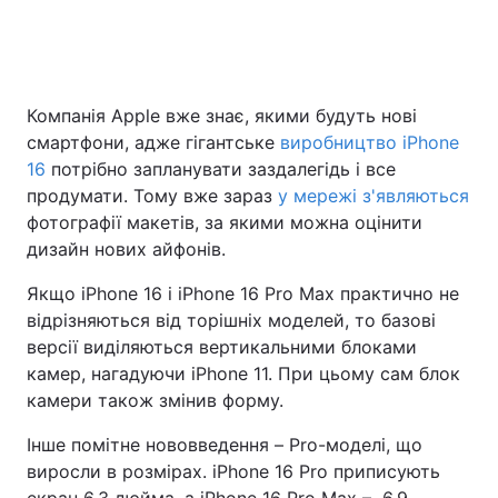
Головна
Війна
Компанія Apple вже знає, якими будуть нові
смартфони, адже гігантське
виробництво iPhone
Україна
Політика
16
потрібно запланувати заздалегідь і все
Економіка
Світ
продумати. Тому вже зараз
у мережі з'являються
фотографії макетів, за якими можна оцінити
Спорт
Наука
дизайн нових айфонів.
Техно і зв'язок
Лайт
Якщо iPhone 16 і iPhone 16 Pro Max практично не
відрізняються від торішніх моделей, то базові
Зброя
Інциденти
версії виділяються вертикальними блоками
камер, нагадуючи iPhone 11. При цьому сам блок
Здоров'я
Туризм
камери також змінив форму.
Цікавинки
Погода
Інше помітне нововведення – Pro-моделі, що
виросли в розмірах. iPhone 16 Pro приписують
Екологія
Регіони