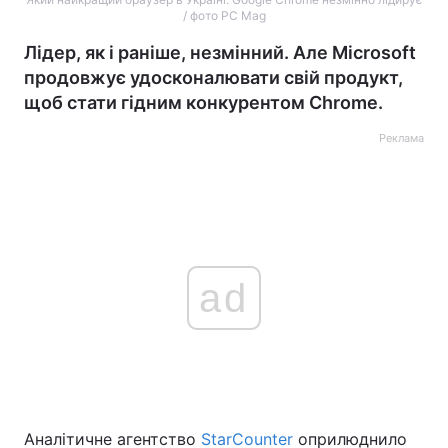
/ фото PC Mag
Лідер, як і раніше, незмінний. Але Microsoft
продовжує удосконалювати свій продукт,
щоб стати гідним конкурентом Chrome.
Реклама
ad
Аналітичне агентство
StarCounter
оприлюднило