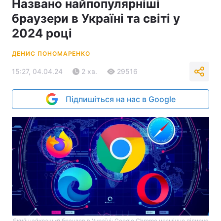
Названо найпопулярніші
браузери в Україні та світі у
2024 році
ДЕНИС ПОНОМАРЕНКО
15:27, 04.04.24
2 хв.
29516
Підпишіться на нас в Google
Який найкращий браузер в Україні: Google Chrome незмінно лідирує