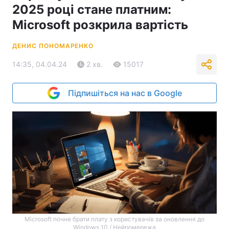
2025 році стане платним:
Microsoft розкрила вартість
ДЕНИС ПОНОМАРЕНКО
14:35, 04.04.24
2 хв.
15017
Підпишіться на нас в Google
Microsoft почне брати плату з користувачів за оновлення до
Windows 10 / Нейромережа