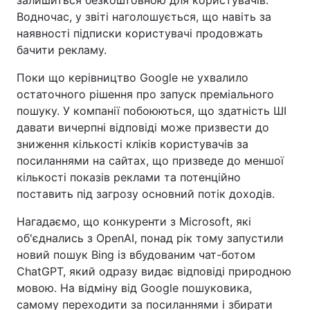
залишиться безкоштовною для користувачів.
Водночас, у звіті наголошується, що навіть за
наявності підписки користувачі продовжать
бачити рекламу.
Поки що керівництво Google не ухвалило
остаточного рішення про запуск преміального
пошуку. У компанії побоюються, що здатність ШІ
давати вичерпні відповіді може призвести до
зниження кількості кліків користувачів за
посиланнями на сайтах, що призведе до меншої
кількості показів реклами та потенційно
поставить під загрозу основний потік доходів.
Нагадаємо, що конкуренти з Microsoft, які
об'єднались з OpenAI, понад рік тому запустили
новий пошук Bing із вбудованим чат-ботом
ChatGPT, який одразу видає відповіді природною
мовою. На відміну від Google пошуковика,
самому переходити за посиланнями і збирати