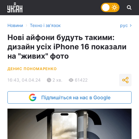
›
Новини
Техно і зв'язок
рус
Нові айфони будуть такими:
дизайн усіх iPhone 16 показали
на "живих" фото
ДЕНИС ПОНОМАРЕНКО
16:43, 04.04.24
2 хв.
61422
Підпишіться на нас в Google