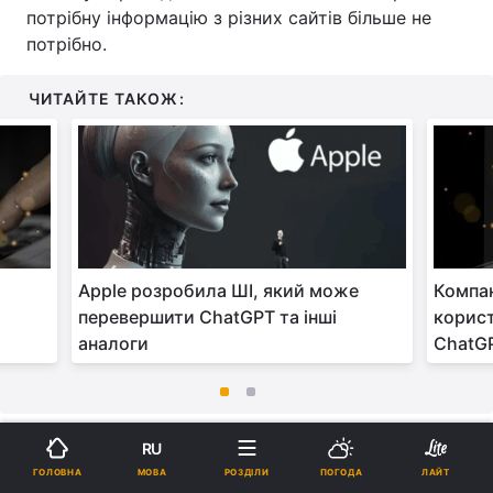
потрібну інформацію з різних сайтів більше не
потрібно.
ЧИТАЙТЕ ТАКОЖ:
Apple розробила ШІ, який може
Компан
перевершити ChatGPT та інші
корис
аналоги
ChatGP
Як повідомляв УНІАН, на початку квітня Google
RU
закрила ще один популярний сервіс,
який
МОВА
ГОЛОВНА
РОЗДІЛИ
ПОГОДА
ЛАЙТ