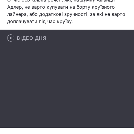
Адлер, не варто купувати на борту круїзного
Лонгріди
лайнера, або додаткові зручності, за які не варто
доплачувати під час круїзу.
Відео з Youtube
Статті
ВІДЕО ДНЯ
Інтерв'ю
Думки
Архів
Вакансії
Контакти
Послуги