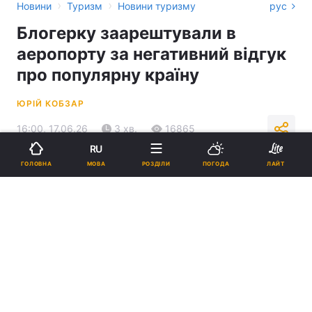
›
›
Новини
Туризм
Новини туризму
рус
Блогерку заарештували в
аеропорту за негативний відгук
про популярну країну
ЮРІЙ КОБЗАР
16:00, 17.06.26
3 хв.
16865
RU
МОВА
ГОЛОВНА
РОЗДІЛИ
ПОГОДА
ЛАЙТ
Підпишіться на нас в Google