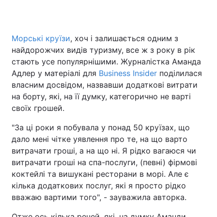
Морські круїзи
, хоч і залишається одним з
Головна
Війна
найдорожчих видів туризму, все ж з року в рік
стають усе популярнішими. Журналістка Аманда
Україна
Політика
Адлер у матеріалі для
Business Insider
поділилася
власним досвідом, назвавши додаткові витрати
Економіка
Світ
на борту, які, на її думку, категорично не варті
Спорт
Наука
своїх грошей.
"За ці роки я побувала у понад 50 круїзах, що
Техно і зв'язок
Лайт
дало мені чітке уявлення про те, на що варто
Зброя
Інциденти
витрачати гроші, а на що ні. Я рідко вагаюся чи
витрачати гроші на спа-послуги, (певні) фірмові
Здоров'я
Туризм
коктейлі та вишукані ресторани в морі. Але є
кілька додаткових послуг, які я просто рідко
Цікавинки
Погода
вважаю вартими того", - зауважила авторка.
Екологія
Регіони
Отже ось кілька речей, які, на думку Аманди