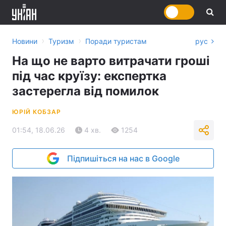
›
›
Новини
Туризм
Поради туристам
рус
На що не варто витрачати гроші
під час круїзу: експертка
застерегла від помилок
ЮРІЙ КОБЗАР
01:54, 18.06.26
4 хв.
1254
Підпишіться на нас в Google