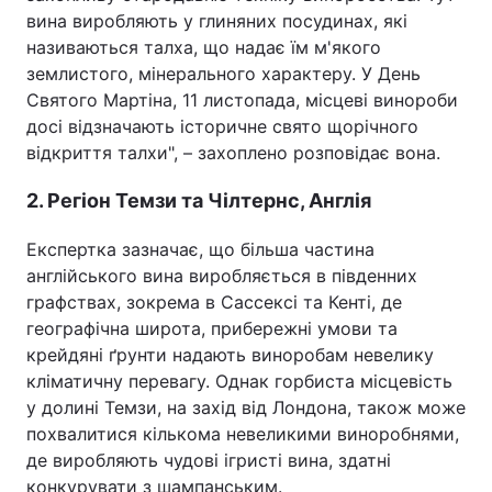
вина виробляють у глиняних посудинах, які
називаються талха, що надає їм м'якого
землистого, мінерального характеру. У День
Святого Мартіна, 11 листопада, місцеві винороби
досі відзначають історичне свято щорічного
відкриття талхи", – захоплено розповідає вона.
2. Регіон Темзи та Чілтернс, Англія
Експертка зазначає, що більша частина
англійського вина виробляється в південних
графствах, зокрема в Сассексі та Кенті, де
географічна широта, прибережні умови та
крейдяні ґрунти надають виноробам невелику
кліматичну перевагу. Однак горбиста місцевість
у долині Темзи, на захід від Лондона, також може
похвалитися кількома невеликими виноробнями,
де виробляють чудові ігристі вина, здатні
конкурувати з шампанським.