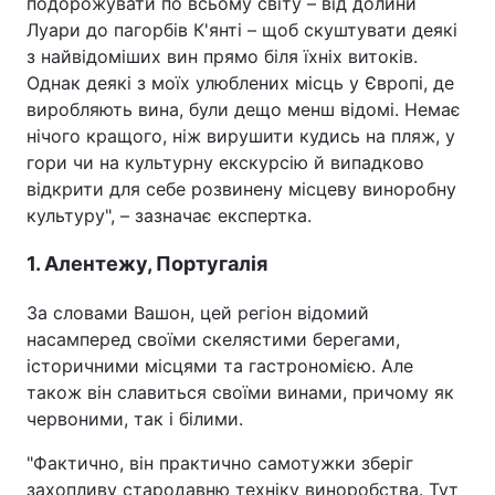
подорожувати по всьому світу – від долини
Луари до пагорбів К'янті – щоб скуштувати деякі
з найвідоміших вин прямо біля їхніх витоків.
Однак деякі з моїх улюблених місць у Європі, де
виробляють вина, були дещо менш відомі. Немає
нічого кращого, ніж вирушити кудись на пляж, у
гори чи на культурну екскурсію й випадково
відкрити для себе розвинену місцеву виноробну
культуру", – зазначає експертка.
1. Алентежу, Португалія
За словами Вашон, цей регіон відомий
насамперед своїми скелястими берегами,
історичними місцями та гастрономією. Але
також він славиться своїми винами, причому як
червоними, так і білими.
"Фактично, він практично самотужки зберіг
захопливу стародавню техніку виноробства. Тут