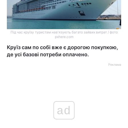
Під час круїзу туристам нав'язують багато зайвих витрат / фото
pxhere.com
Круїз сам по собі вже є дорогою покупкою,
де усі базові потреби оплачено.
Реклама
ad