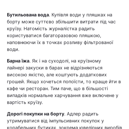
Бутильована вода
. Купівля води у пляшках на
борту може суттєво збільшити витрати під час
круїзу. Натомість журналістка радить
користуватися багаторазовою пляшкою,
наповнюючи їх в точках розливу фільтрованої
води.
Барна їжа
. Як і на суходолі, на круїзному
лайнері закуски в барах не відрізняються
високою якістю, але коштують додаткових
грошей. Якщо хочеться попоїсти, то краще йти в
кафе чи ресторан. Тим паче, що в більшості
випадків нормальне харчування вже включене у
вартість круїзу.
Дорогі покупки на борту
. Адлер радить
утримуватися від імпульсивних покупок у
корабельних бутиках, зокрема ювелірних виробів