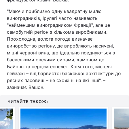
"Маючи приблизно одну квадратну милю
виноградників, Ірулегі часто називають
"найменшим виноградником Франції", але це
самобутній регіон з кількома виробниками.
Прохолодна, волога погода визначає
виноробство регіону, де виробляють насичені,
міцні червоні вина, що ідеально поєднуються з
баскськими овечими сирами, хамоном де
Байонн та перцем еспелет. Крім того, місцеві
пейзажі – від барвистої баскської архітектури до
рясних пасовищ – не схожі ні на які інші", –
зазначає Вашон.
ЧИТАЙТЕ ТАКОЖ: