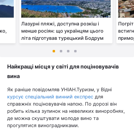
Лазурні пляжі, доступна розкіш і
Погріт
ко,
менше росіян: що українцям цього
встигн
літа підготував турецький Бодрум
примор
Найкращі місця у світі для поціновувачів
вина
Як раніше повідомляв УНІАН.Туризм, у Відні
курсує спеціальний винний експрес
для
справжніх поціновувачів напою. По дорозі він
робить кілька зупинок на невеликих виноробнях,
де можна скуштувати молоде вино та
прогулятися виноградниками.