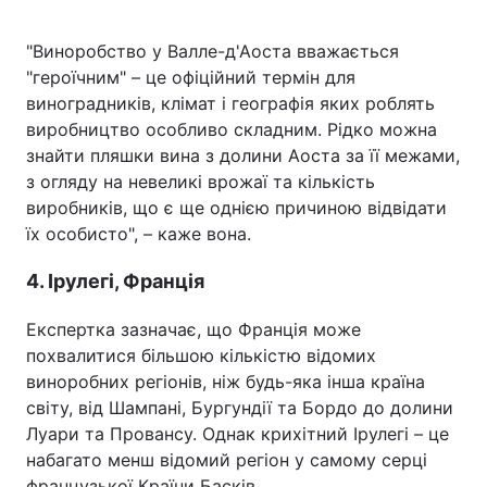
"Виноробство у Валле-д'Аоста вважається
"героїчним" – це офіційний термін для
виноградників, клімат і географія яких роблять
виробництво особливо складним. Рідко можна
знайти пляшки вина з долини Аоста за її межами,
з огляду на невеликі врожаї та кількість
виробників, що є ще однією причиною відвідати
їх особисто", – каже вона.
4. Ірулегі, Франція
Експертка зазначає, що Франція може
похвалитися більшою кількістю відомих
виноробних регіонів, ніж будь-яка інша країна
світу, від Шампані, Бургундії та Бордо до долини
Луари та Провансу. Однак крихітний Ірулегі – це
набагато менш відомий регіон у самому серці
французької Країни Басків.