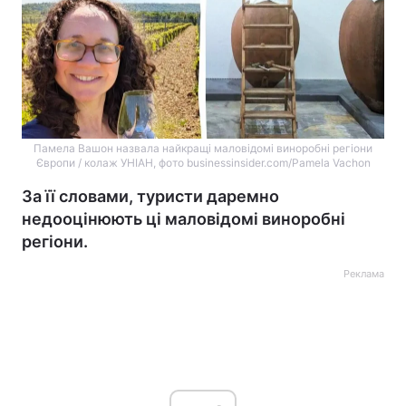
Памела Вашон назвала найкращі маловідомі виноробні регіони
Європи / колаж УНІАН, фото businessinsider.com/Pamela Vachon
За її словами, туристи даремно
недооцінюють ці маловідомі виноробні
регіони.
Реклама