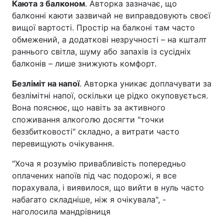
Каюта з балконом
. Авторка зазначає, що
балконні каюти зазвичай не виправдовують своєї
Тема оформлення
вищої вартості. Простір на балконі там часто
обмежений, а додаткові незручності – на кшталт
раннього світла, шуму або запахів із сусідніх
балконів – лише знижують комфорт.
Безліміт на напої
. Авторка уникає доплачувати за
безлімітні напої, оскільки це рідко окуповується.
Вона пояснює, що навіть за активного
споживання алкоголю досягти "точки
беззбитковості" складно, а витрати часто
перевищують очікування.
"Хоча я розумію привабливість попередньо
оплачених напоїв під час подорожі, я все
порахувала, і виявилося, що вийти в нуль часто
набагато складніше, ніж я очікувала", -
наголосила мандрівниця