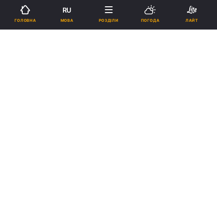
RU
МОВА
ГОЛОВНА
РОЗДІЛИ
ПОГОДА
ЛАЙТ
›
›
Новини
Туризм
Новини туризму
рус
Снігопад в Україні: аеропорти
Києва наразі працюють у
штатному режимі
11:09, 23.01.19
1 хв.
1150