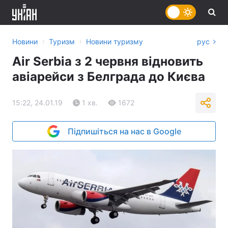
›
›
Новини
Туризм
Новини туризму
рус
Air Serbia з 2 червня відновить
авіарейси з Белграда до Києва
15:22, 24.01.19
1 хв.
1672
Підпишіться на нас в Google