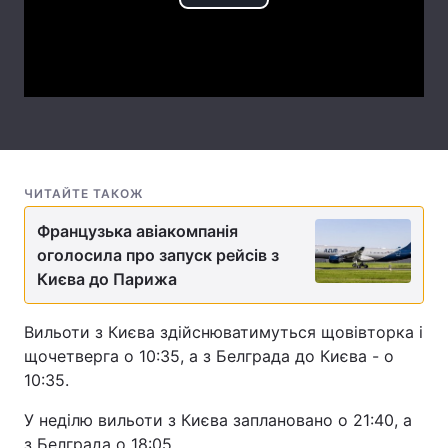
Play
Лонгріди
Video
Відео з Youtube
Статті
Інтерв'ю
Думки
Архів
Вакансії
ЧИТАЙТЕ ТАКОЖ
Контакти
Французька авіакомпанія
оголосила про запуск рейсів з
Послуги
Києва до Парижа
Вильоти з Києва здійснюватимуться щовівторка і
щочетверга о 10:35, а з Белграда до Києва - о
10:35.
У неділю вильоти з Києва заплановано о 21:40, а
з Белграда о 18:05.