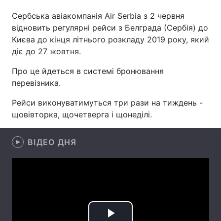
Сербська авіакомпанія Air Serbia з 2 червня
відновить регулярні рейси з Белграда (Сербія) до
Києва до кінця літнього розкладу 2019 року, який
Головна
Війна
діє до 27 жовтня.
Україна
Політика
Про це йдеться в системі бронювання
перевізника.
Економіка
Світ
Рейси виконуватимуться три рази на тиждень -
Спорт
Наука
щовівторка, щочетверга і щонеділі.
Техно і зв'язок
Лайт
ВІДЕО ДНЯ
Зброя
Інциденти
Здоров'я
Туризм
Цікавинки
Погода
Екологія
Регіони