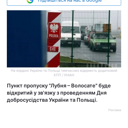
Підпишіться на нас в Google
На кордоні України та Польщі тимчасово відкриють додатковий
КПП / УНІАН
Пункт пропуску "Лубня – Волосате" буде
відкритий у зв'язку з проведенням Дня
добросусідства України та Польщі.
Реклама