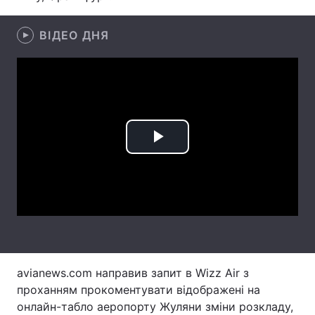
Лонгріди
ВІДЕО ДНЯ
Відео з Youtube
Статті
Інтерв'ю
Думки
Архів
Вакансії
Play
Контакти
Video
Послуги
avianews.com направив запит в Wizz Air з
проханням прокоментувати відображені на
онлайн-табло аеропорту Жуляни зміни розкладу,