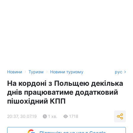
›
›
Новини
Туризм
Новини туризму
рус
На кордоні з Польщею декілька
днів працюватиме додатковий
пішохідний КПП
20:37, 30.07.19
1 хв.
1718