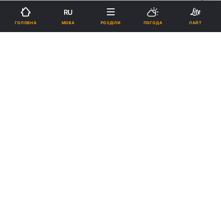
14:58, 30.07.19
2 хв.
3014
RU
МОВА
ГОЛОВНА
РОЗДІЛИ
ПОГОДА
ЛАЙТ
Підпишіться на нас в Google
На 13-й станції Великого Фонтану знаходиться ряд популярних
місць відпочинку / фото: УНІАН
Фахівці рекомендують утриматися від
купання на 13-й станції Великого Фонтану.
Реклама