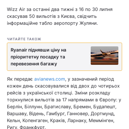
Wizz Air за останні два тижні з 16 по 30 липня
скасував 50 вильотів з Києва, свідчить
інформаційне табло аеропорту Жуляни.
Головна
Війна
Україна
Політика
ЧИТАЙТЕ ТАКОЖ
Ryanair піднявши ціну на
Економіка
Світ
пріоритетну посадку та
Спорт
Наука
перевезення багажу
Техно і зв'язок
Лайт
Як передає
avianews.com
, у зазначений період
кожен день скасовувалися від двох до чотирьох
Зброя
Інциденти
рейсів з української столиці. Зміни розкладу
торкнулися вильотів за 17 напрямами в Європу: у
Здоров'я
Туризм
Берлін, Біллунн, Братиславу, Бремен, Будапешт,
Варшаву, Відень, Гамбург, Ганновер, Дортмунд,
Цікавинки
Погода
Кельн, Копенгаген, Краків, Ларнаку, Меммінген,
Екологія
Регіони
Ригу, Франкфурт.