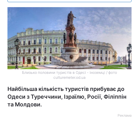
Близько половини туристів в Одесі - іноземці / фото
culturemeter.od.ua
Найбільша кількість туристів прибуває до
Одеси з Туреччини, Ізраїлю, Росії, Філіппін
та Молдови.
Реклама