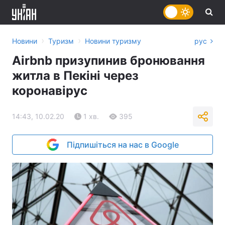
›
›
Новини
Туризм
Новини туризму
рус
Airbnb призупинив бронювання
житла в Пекіні через
коронавірус
14:43, 10.02.20
1 хв.
395
Підпишіться на нас в Google