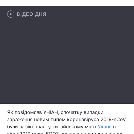
Лонгріди
ВІДЕО ДНЯ
Відео з Youtube
Статті
Інтерв'ю
Думки
Архів
Вакансії
Контакти
Послуги
Як повідомляв УНІАН, спочатку випадки
зараження новим типом коронавіруса 2019-nCoV
були зафіксовані у китайському місті
Ухань
в
кінці 2019 року. ВООЗ визнала поширення вірусу