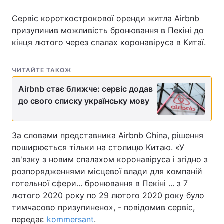
Сервіс короткострокової оренди житла Airbnb
призупинив можливість бронювання в Пекіні до
кінця лютого через спалах коронавіруса в Китаї.
Головна
Війна
Україна
Політика
ЧИТАЙТЕ ТАКОЖ
Економіка
Світ
Airbnb стає ближче: сервіс додав
до свого списку українську мову
Спорт
Наука
Техно і зв'язок
Лайт
За словами представника Airbnb China, рішення
поширюється тільки на столицю Китаю. «У
Зброя
Інциденти
зв'язку з новим спалахом коронавіруса і згідно з
розпорядженнями місцевої влади для компаній
Здоров'я
Туризм
готельної сфери... бронювання в Пекіні ... з 7
лютого 2020 року по 29 лютого 2020 року було
Цікавинки
Погода
тимчасово призупинено», - повідомив сервіс,
передає
Екологія
kommersant
.
Регіони