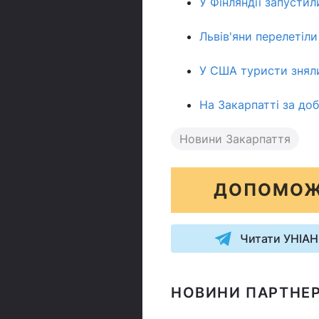
У Фінляндії запустил
Львів'яни перелетіли
У США туристи зняли
На Закарпатті за доб
Новини Закарпаття
ДОПОМОЖ
Читати УНІАН
НОВИНИ ПАРТНЕР