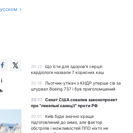
русском
20:22
Що їсти для здоров’я серця:
кардіологи назвали 7 корисних каш
і
20:18
Льотчик-утікач з КНДР уперше сів за
штурвал Boeing 737 і був приголомшений
ь
20:17
Сенат США схвалив законопроект
про "пекельні санкції" проти РФ
20:01
Київ буде значно краще
підготовлений до зими, але фактор
обстрілів і можливостей ППО ніхто не