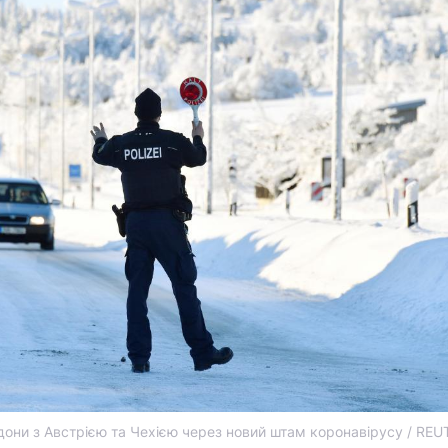
они з Австрією та Чехією через новий штам коронавірусу / REU