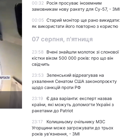
00:32
Росія просуває іноземним
замовникам нову ракету для Су-57, - ЗМІ
00:05
Старий монітор ще рано викидати:
як використати його повторно з користю
07 серпня, п'ятниця
23:58
Вчені знайшли молоток зі слонової
кістки віком 500 000 років: про що він
свідчить
23:53
Зеленський відреагував на
ухвалення Сенатом США законопроєкту
щодо санкцій проти РФ
23:19
Є два варіанти: експерт назвав
країни, які можуть допомогти Україні з
ракетами до Patriot
23:17
Колишньому очільнику МЗС
Угорщини може загрожувати до трьох
років ув'язнення, - ЗМІ