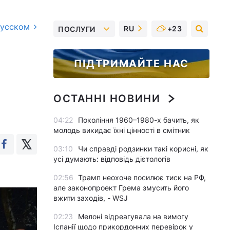
русском
RU
+23
ПОСЛУГИ
ПІДТРИМАЙТЕ НАС
ОСТАННІ НОВИНИ
04:22
Покоління 1960–1980-х бачить, як
молодь викидає їхні цінності в смітник
03:10
Чи справді родзинки такі корисні, як
усі думають: відповідь дієтологів
02:56
Трамп неохоче посилює тиск на РФ,
але законопроект Грема змусить його
вжити заходів, - WSJ
02:23
Мелоні відреагувала на вимогу
Іспанії щодо прикордонних перевірок у