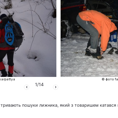
karpattya
© фото f
1
/
14
у тривають пошуки лижника, який з товаришем катався 