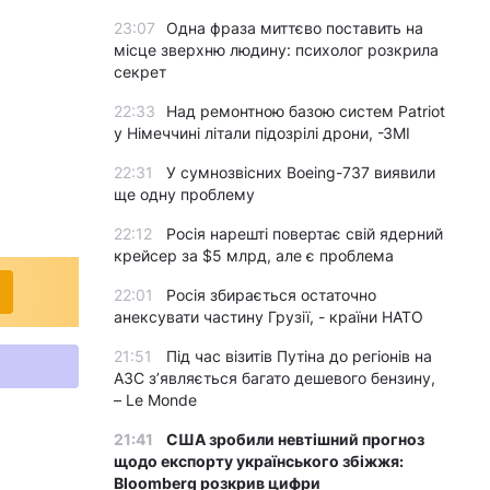
23:07
Одна фраза миттєво поставить на
місце зверхню людину: психолог розкрила
секрет
22:33
Над ремонтною базою систем Patriot
у Німеччині літали підозрілі дрони, -ЗМІ
22:31
У сумнозвісних Boeing-737 виявили
ще одну проблему
22:12
Росія нарешті повертає свій ядерний
крейсер за $5 млрд, але є проблема
22:01
Росія збирається остаточно
анексувати частину Грузії, - країни НАТО
21:51
Під час візитів Путіна до регіонів на
АЗС з’являється багато дешевого бензину,
– Le Monde
21:41
США зробили невтішний прогноз
щодо експорту українського збіжжя:
Bloomberg розкрив цифри