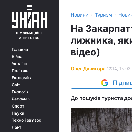
›
›
Новини
Туризм
Нови
На Закарпат
ІНФОРМАЦІЙНЕ
лижника, яки
АГЕНТСТВО
відео)
Головна
Війна
Україна
Олег Давигора
12:14, 15.02.
Політика
Економіка
Підпиш
Світ
Екологія
До пошуків туриста до
Регіони
Спорт
Наука
Техно і зв'язок
Лайт