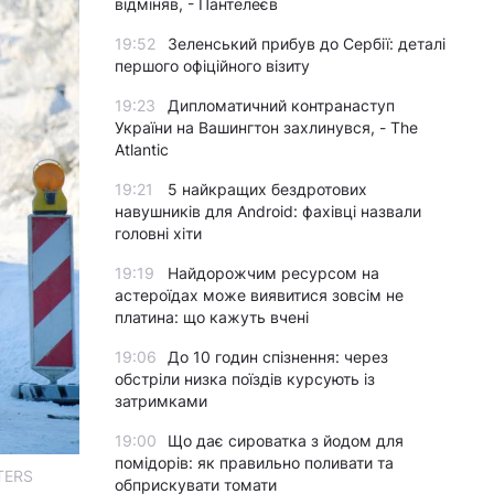
відміняв, - Пантелеєв
19:52
Зеленський прибув до Сербії: деталі
першого офіційного візиту
19:23
Дипломатичний контранаступ
України на Вашингтон захлинувся, - The
Atlantic
19:21
5 найкращих бездротових
навушників для Android: фахівці назвали
головні хіти
19:19
Найдорожчим ресурсом на
астероїдах може виявитися зовсім не
платина: що кажуть вчені
19:06
До 10 годин спізнення: через
обстріли низка поїздів курсують із
затримками
19:00
Що дає сироватка з йодом для
помідорів: як правильно поливати та
TERS
обприскувати томати