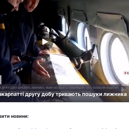
Закарпатті другу добу тривають пошуки лижника
вити новини: