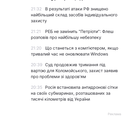
21:32
В результаті атаки РФ знищено
найбільший склад засобів індивідуального
захисту
21:21
РЕБ не замінить "Петріоти": Флеш
розповів про найбільшу небезпеку
21:20
Що станеться з комп’ютером, якщо
тривалий час не оновлювати Windows
20:39
Суд продовжив тримання під
вартою для Коломойського, захист заявив
про проблеми зі здоров'ям
20:35
Росія встановила антидронові сітки
на своїх субмаринах, розташованих за
тисячі кілометрів від України
Реклама