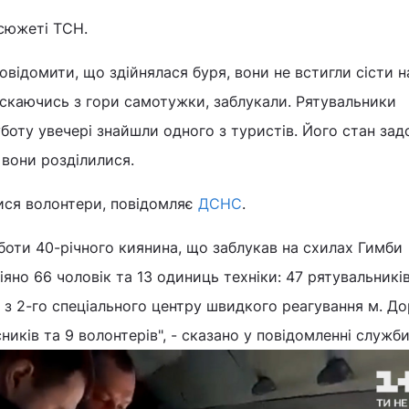
 сюжеті ТСН.
овідомити, що здійнялася буря, вони не встигли сісти н
ускаючись з гори самотужки, заблукали. Рятувальники
боту увечері знайшли одного з туристів. Його стан зад
вони розділилися.
ися волонтери, повідомляє
ДСНС
.
оти 40-річного киянина, що заблукав на схилах Гимби
іяно 66 чоловік та 13 одиниць техніки: 47 рятувальник
 з 2-го спеціального центру швидкого реагування м. До
иків та 9 волонтерів", - сказано у повідомленні служби