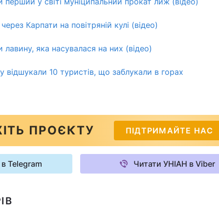
и перший у світі муніципальний прокат лиж (відео)
 через Карпати на повітряній кулі (відео)
 лавину, яка насувалася на них (відео)
у відшукали 10 туристів, що заблукали в горах
ІТЬ ПРОЄКТУ
ПІДТРИМАЙТЕ НАС
 в Telegram
Читати УНІАН в Viber
ІВ