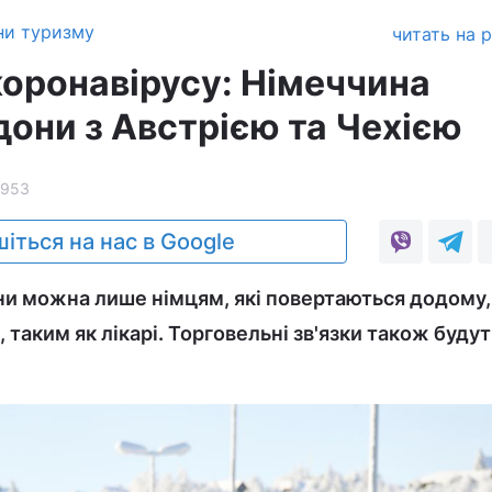
ни туризму
читать на 
коронавірусу: Німеччина
дони з Австрією та Чехією
2953
іться на нас в Google
и можна лише німцям, які повертаються додому, 
таким як лікарі. Торговельні зв'язки також будут