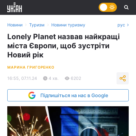
›
›
Новини
Туризм
Новини туризму
рус
Lonely Planet назвав найкращі
міста Європи, щоб зустріти
Новий рік
МАРИНА ГРИГОРЕНКО
16:55, 07.11.24
4 хв.
6202
Підпишіться на нас в Google