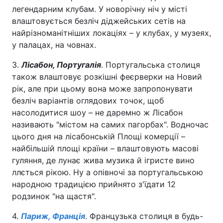
легендарним клубам. У новорічну ніч у місті
Тема оформлення
влаштовується безліч діджейських сетів на
найрізноманітніших локаціях – у клубах, у музеях,
у палацах, на човнах.
3.
Лісабон, Португалія
. Португальська столиця
також влаштовує розкішні феєрверки на Новий
рік, але при цьому вона може запропонувати
безліч варіантів оглядових точок, щоб
насолодитися шоу – не даремно ж Лісабон
називають "містом на самих пагорбах". Водночас
цього дня на лісабонській Площі комерції –
найбільшій площі країни – влаштовують масові
гуляння, де лунає жива музика й ігристе вино
ллється рікою. Ну а опівночі за португальською
народною традицією прийнято з'їдати 12
родзинок "на щастя".
4.
Париж, Франція
. Французька столиця в будь-