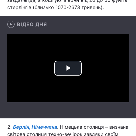
заздалегідь, а коштують вони від 20 до 50 фунтів
стерлінгів (близько 1070-2673 гривень).
Лонгріди
ВІДЕО ДНЯ
Відео з Youtube
Статті
Інтерв'ю
Думки
Архів
Вакансії
Контакти
Play
Послуги
Video
2.
Берлін, Німеччина
. Німецька столиця – визнана
світова столиця техно-вечірок завдяки своїм