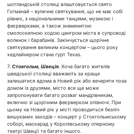
шотландській столиці влаштовується свято
Гогманай – вуличне святкування, що не має собі
рівних, з національними танцями, музикою і
феєрверками, а також знаменитою
смолоскипною ходою центром міста в супроводі
волинок і барабанів. Закінчується щорічне
святкування великим концертом – цього року
хедлайнером стане гурт Texas.
7.
Стокгольм, Швеція
. Хоча багато жителів
шведської столиці вважають за краще
залишатися вдома в Новий рік або вечеряти поза
домом із друзями, місто все ще може
запропонувати багато розваг мандрівникам,
включно зі щорічним феєрверком опівночі. При
цьому на Новий рік у місті проводиться безліч
вишуканих заходів – концерт у Стокгольмському
соборі, маскарад у Королівському оперному
театрі Швеції та багато іншого.