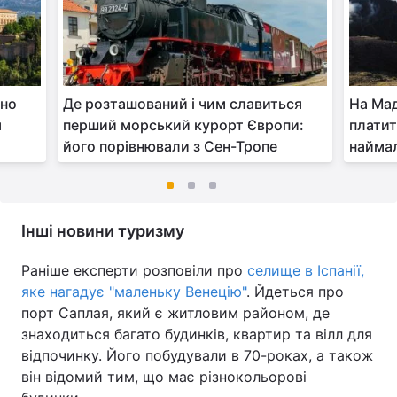
ано
Де розташований і чим славиться
На Мад
я
перший морський курорт Європи:
платит
його порівнювали з Сен-Тропе
найма
Інші новини туризму
Раніше експерти розповіли про
селище в Іспанії,
яке нагадує "маленьку Венецію"
. Йдеться про
порт Саплая, який є житловим районом, де
знаходиться багато будинків, квартир та вілл для
відпочинку. Його побудували в 70-роках, а також
він відомий тим, що має різнокольорові