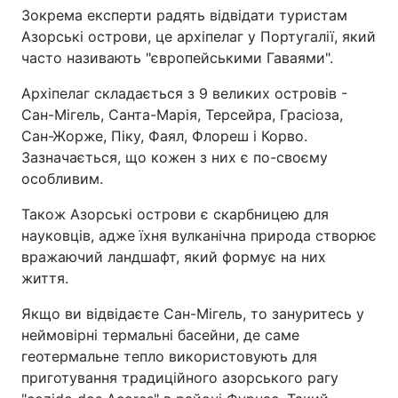
Зокрема експерти радять відвідати туристам
Азорські острови, це архіпелаг у Португалії, який
часто називають "європейськими Гаваями".
Архіпелаг складається з 9 великих островів -
Сан-Мігель, Санта-Марія, Терсейра, Грасіоза,
Сан-Жорже, Піку, Фаял, Флореш і Корво.
Зазначається, що кожен з них є по-своєму
особливим.
Також Азорські острови є скарбницею для
науковців, адже їхня вулканічна природа створює
вражаючий ландшафт, який формує на них
життя.
Якщо ви відвідаєте Сан-Мігель, то зануритесь у
неймовірні термальні басейни, де саме
геотермальне тепло використовують для
приготування традиційного азорського рагу