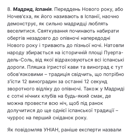
8.
Мадрид, Іспанія
. Переддень Нового року, або
Ночев'єха, як його називають в Іспанії, наочно
демонструє, як сильно мадридці люблять
веселитися. Святкування починають набирати
обертів незадовго до опівночі напередодні
Нового року і тривають до пізньої ночі. Натовпи
народу збирається на історичній площі Пуерта-
дель-Соль, від якої відраховуються всі іспанські
дороги. Пляшка ігристої кави та виноград є тут
обов'язковими – традиція свідчить, що потрібно
з'їсти 12 виноградин за останні 12 секунд
зворотного відліку до опівночі. Також у Мадриді
є сотні нічних клубів на будь-який смак, де
можна провести всю ніч, щоб під ранок
долучитися до ще однієї іспанської традиції –
чуррос на перший сніданок року.
Як повідомляв УНІАН, раніше експерти назвали