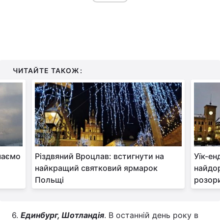
ЧИТАЙТЕ ТАКОЖ:
шаємо
Різдвяний Вроцлав: встигнути на
Уїк-ен
найкращий святковий ярмарок
найдор
Польщі
розор
6.
Единбург, Шотландія
. В останній день року в