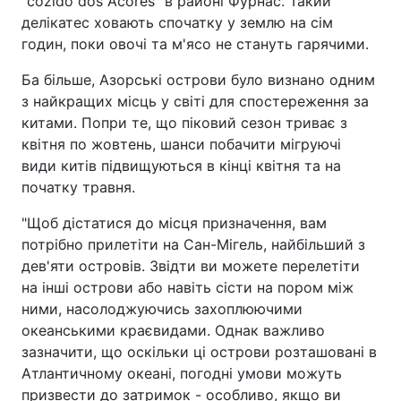
"cozido dos Acores" в районі Фурнас. Такий
делікатес ховають спочатку у землю на сім
годин, поки овочі та м'ясо не стануть гарячими.
Ба більше, Азорські острови було визнано одним
з найкращих місць у світі для спостереження за
китами. Попри те, що піковий сезон триває з
квітня по жовтень, шанси побачити мігруючі
види китів підвищуються в кінці квітня та на
початку травня.
"Щоб дістатися до місця призначення, вам
потрібно прилетіти на Сан-Мігель, найбільший з
дев'яти островів. Звідти ви можете перелетіти
на інші острови або навіть сісти на пором між
ними, насолоджуючись захоплюючими
океанськими краєвидами. Однак важливо
зазначити, що оскільки ці острови розташовані в
Атлантичному океані, погодні умови можуть
призвести до затримок - особливо, якщо ви