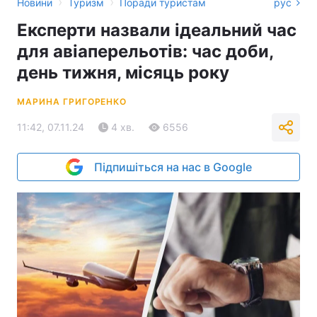
›
›
Новини
Туризм
Поради туристам
рус
Експерти назвали ідеальний час
для авіаперельотів: час доби,
день тижня, місяць року
МАРИНА ГРИГОРЕНКО
11:42, 07.11.24
4 хв.
6556
Підпишіться на нас в Google