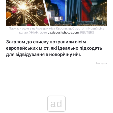
Париж – одне з найкращих міст Європи, щоб зустріти Новий рік /
колаж УНІАН, фото
ua.depositphotos.com
, REUTERS
Загалом до списку потрапили вісім
європейських міст, які ідеально підходять
для відвідування в новорічну ніч.
Реклама
ad