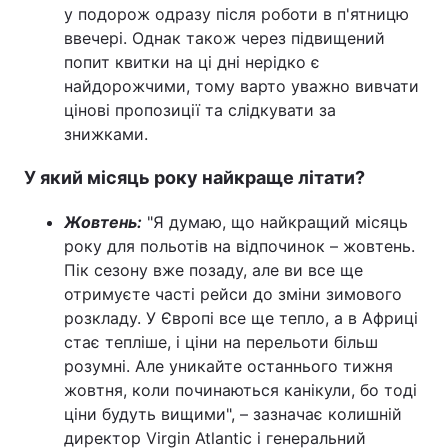
у подорож одразу після роботи в п'ятницю
ввечері. Однак також через підвищений
попит квитки на ці дні нерідко є
найдорожчими, тому варто уважно вивчати
цінові пропозиції та слідкувати за
знижками.
У який місяць року найкраще літати?
Жовтень:
"Я думаю, що найкращий місяць
року для польотів на відпочинок – жовтень.
Пік сезону вже позаду, але ви все ще
отримуєте часті рейси до зміни зимового
розкладу. У Європі все ще тепло, а в Африці
стає тепліше, і ціни на перельоти більш
розумні. Але уникайте останнього тижня
жовтня, коли починаються канікули, бо тоді
ціни будуть вищими", – зазначає колишній
директор Virgin Atlantic і генеральний