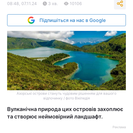
08:48, 07.11.24
3 хв.
10106
Підпишіться на нас в Google
Азорські острови стануть чудовим рішенням для вашого
відпочинку / фото Вікіпедія
Вулканічна природа цих островів захоплює
та створює неймовірний ландшафт.
Реклама