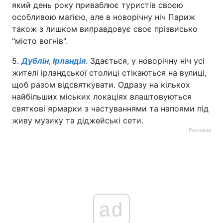
який день року приваблює туристів своєю
особливою магією, але в новорічну ніч Париж
також з лишком виправдовує своє прізвисько
"місто вогнів".
5.
Дублін, Ірландія
. Здається, у новорічну ніч усі
жителі ірландської столиці стікаються на вулиці,
щоб разом відсвяткувати. Одразу на кількох
найбільших міських локаціях влаштовуються
святкові ярмарки з частуваннями та напоями під
живу музику та діджейські сети.
Реклама
ad