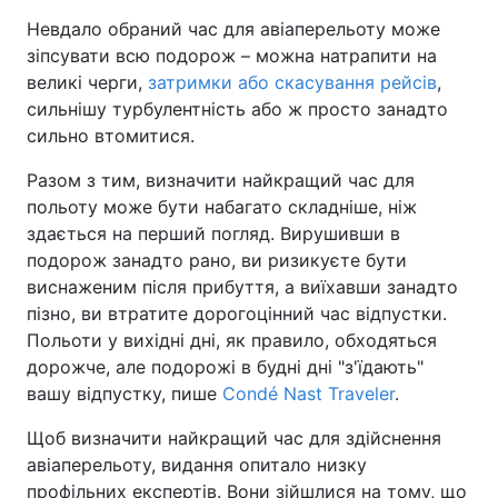
Невдало обраний час для авіаперельоту може
зіпсувати всю подорож – можна натрапити на
великі черги,
затримки або скасування рейсів
,
сильнішу турбулентність або ж просто занадто
сильно втомитися.
Разом з тим, визначити найкращий час для
польоту може бути набагато складніше, ніж
здається на перший погляд. Вирушивши в
подорож занадто рано, ви ризикуєте бути
виснаженим після прибуття, а виїхавши занадто
пізно, ви втратите дорогоцінний час відпустки.
Польоти у вихідні дні, як правило, обходяться
дорожче, але подорожі в будні дні "з'їдають"
вашу відпустку, пише
Condé Nast Traveler
.
Щоб визначити найкращий час для здійснення
авіаперельоту, видання опитало низку
профільних експертів. Вони зійшлися на тому, що