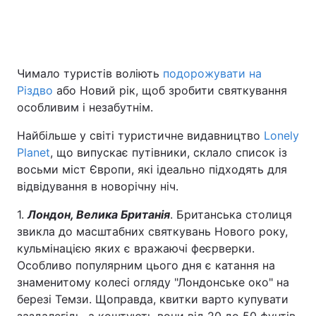
Головна
Війна
Чимало туристів воліють
подорожувати на
Різдво
або Новий рік, щоб зробити святкування
Україна
Політика
особливим і незабутнім.
Економіка
Світ
Найбільше у світі туристичне видавництво
Lonely
Planet
, що випускає путівники, склало список із
Спорт
Наука
восьми міст Європи, які ідеально підходять для
Техно і зв'язок
Лайт
відвідування в новорічну ніч.
1.
Лондон, Велика Британія
. Британська столиця
Зброя
Інциденти
звикла до масштабних святкувань Нового року,
Здоров'я
Туризм
кульмінацією яких є вражаючі феєрверки.
Особливо популярним цього дня є катання на
Цікавинки
Погода
знаменитому колесі огляду "Лондонське око" на
березі Темзи. Щоправда, квитки варто купувати
Екологія
Регіони