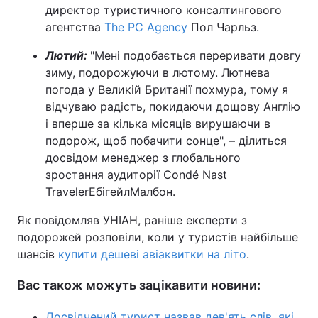
директор туристичного консалтингового
агентства
The PC Agency
Пол Чарльз.
Лютий:
"Мені подобається переривати довгу
зиму, подорожуючи в лютому. Лютнева
погода у Великій Британії похмура, тому я
відчуваю радість, покидаючи дощову Англію
і вперше за кілька місяців вирушаючи в
подорож, щоб побачити сонце", – ділиться
досвідом менеджер з глобального
зростання аудиторії Condé Nast
Traveler
Ебігейл
Малбон.
Як повідомляв УНІАН, раніше експерти з
подорожей розповіли, коли у туристів найбільше
шансів
купити дешеві авіаквитки на літо
.
Вас також можуть зацікавити новини:
Досвідчений турист назвав дев'ять слів, які