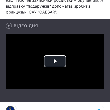
наші героїчні захисники російським окупантам. А
відправку "подарунків" допомагає зробити
Лонгріди
французькі САУ "CAESAR".
Відео з Youtube
Статті
ВІДЕО ДНЯ
Інтерв'ю
Думки
Архів
Вакансії
Контакти
Play
Послуги
Video