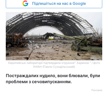
Підпишіться на нас в Google
Європейські лабораторії підтвердили отруєння" Зарином " / фото
УНІАН (Павло Суходільський)
Постраждалих нудило, вони блювали, були
проблеми з сечовипусканням.
Реклама