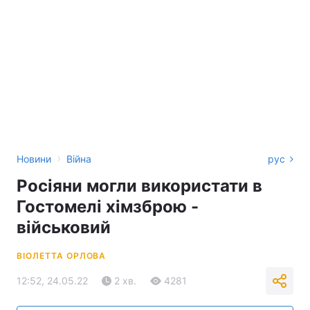
›
Новини
Війна
рус
Росіяни могли використати в
Гостомелі хімзброю -
військовий
ВІОЛЕТТА ОРЛОВА
12:52, 24.05.22
2 хв.
4281