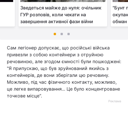
Зведеться майже до нуля: очільник
"Бунт 
ГУР розповів, коли чекати на
окупан
завершення активної фази війни
обман 
Сам легіонер допускає, що російські війська
привезли з собою контейнери з отруйною
речовиною, але згодом ємності були пошкоджені:
"Я припускаю, що був зруйнований якийсь з
контейнерів, де вони зберігали цю речовину.
Можливо, під час фізичного контакту, можливо,
це легке випаровування... Це було концентроване
точкове місце".
Реклама