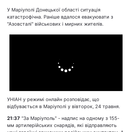
У Маріуполі Донецької області ситуація
катастрофічна. Раніше вдалося евакуювати з
"Азовсталі" військових і мирних жителів.
Головна
Війна
Україна
Політика
Економіка
Світ
Спорт
Наука
Техно і зв'язок
Лайт
Зброя
Інциденти
УНІАН у режимі онлайн розповідає, що
Здоров'я
Туризм
відбувається в Маріуполі у вівторок, 24 травня.
Цікавинки
Погода
21:37
"За Маріуполь" - надпис на одному з 155-
мм артилерійських снарядів, які відправляють
Екологія
Регіони