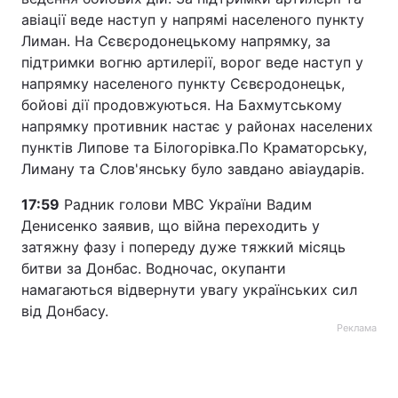
авіації веде наступ у напрямі населеного пункту
Лиман. На Сєвєродонецькому напрямку, за
підтримки вогню артилерії, ворог веде наступ у
напрямку населеного пункту Сєвєродонецьк,
бойові дії продовжуються. На Бахмутському
напрямку противник настає у районах населених
пунктів Липове та Білогорівка.По Краматорську,
Лиману та Слов'янську було завдано авіаударів.
17:59
Радник голови МВС України Вадим
Денисенко заявив, що війна переходить у
затяжну фазу і попереду дуже тяжкий місяць
битви за Донбас. Водночас, окупанти
намагаються відвернути увагу українських сил
від Донбасу.
Реклама