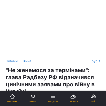
›
Новини
Війна
рус
"Не женемося за термінами":
глава Радбезу РФ відзначився
цинічними заявами про війну в
Україні
RU
ВІОЛЕТТА ОРЛОВА
МОВА
ГОЛОВНА
РОЗДІЛИ
ПОГОДА
ЛАЙТ