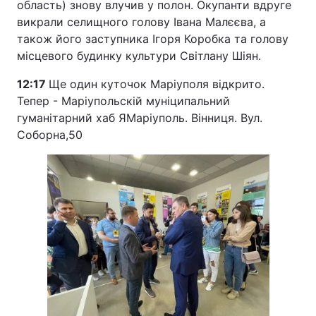
область) знову влучив у полон. Окупанти вдруге
викрали селищного голову Івана Малєєва, а
також його заступника Ігоря Коробка та голову
місцевого будинку культури Світлану Шіян.
12:17
Ще один куточок Маріуполя відкрито.
Тепер - Маріупольскій муніципальний
гуманітарний хаб ЯМаріуполь. Вінниця. Вул.
Соборна,50