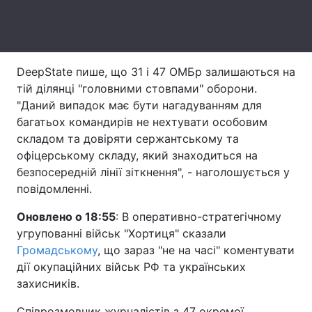
Тема оформлення
DeepState пише, що 31 і 47 ОМБр залишаються на
тій ділянці "головними стовпами" оборони.
"Даний випадок має бути нагадуванням для
багатьох командирів не нехтувати особовим
складом та довіряти сержантському та
офіцерському складу, який знаходиться на
безпосередній лінії зіткнення", - наголошується у
повідомленні.
Оновлено о 18:55
: В оперативно-стратегічному
угрупованні військ "Хортиця" сказали
Громадському
, що зараз "не на часі" коментувати
дії окупаційних військ РФ та українських
захисників.
Співрозмовник журналістів з 47 окремої