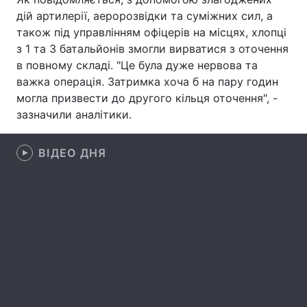
дій артилерії, аеророзвідки та суміжних сил, а
Лонгріди
також під управлінням офіцерів на місцях, хлопці
з 1 та 3 батальйонів змогли вирватися з оточення
в повному складі. "Це була дуже нервова та
Відео з Youtube
Статті
важка операція. Затримка хоча б на пару годин
Інтерв'ю
Думки
могла призвести до другого кільця оточення", -
зазначили аналітики.
Архів
Вакансії
ВІДЕО ДНЯ
Контакти
Послуги