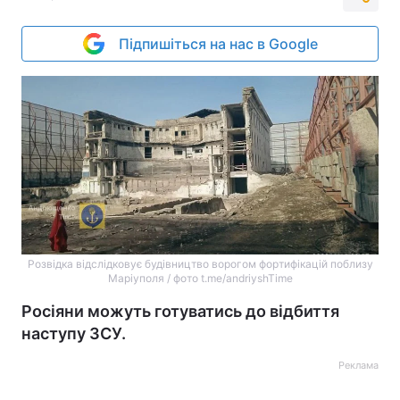
Підпишіться на нас в Google
Розвідка відслідковує будівництво ворогом фортифікацій поблизу
Маріуполя / фото t.me/andriyshTime
Росіяни можуть готуватись до відбиття
наступу ЗСУ.
Реклама