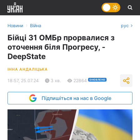
›
Новини
Війна
рус
Бійці 31 ОМБр прорвалися з
оточення біля Прогресу, -
DeepState
ІННА АНДАЛІЦЬКА
18:57, 25.07.24
3 хв.
22864
ОНОВЛЕНО
Підпишіться на нас в Google