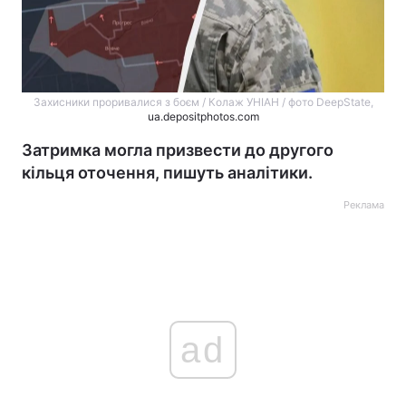
Захисники проривалися з боєм / Колаж УНІАН / фото DeepState,
ua.depositphotos.com
Затримка могла призвести до другого
кільця оточення, пишуть аналітики.
Реклама
ad