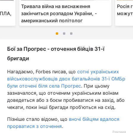
Тривала війна на виснаження
Росія 
БПЛА,
закінчиться розпадом України, -
можуть
американський політолог
Бої за Прогрес - оточення бійців 31-ї
бригади
Нагадаємо, Forbes писав, що
сотні українських
військовослужбовців двох батальйонів 31-ї ОМБр
були оточені біля села Прогрес
. При цьому
зазначалося, що оточеним українським воїнам
доведеться або з боєм пробиватися на захід, або
чекати, поки інші бригади проб'ються на схід.
Пізніше стало відомо, що
вночі бійцям вдалося
прорватися з оточення
.
Реклама