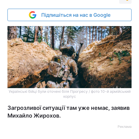
Підпишіться на нас в Google
Українські бійці були оточені біля Прогресу / фото 10-й армійський
корпус
Загрозливої ситуації там уже немає, заявив
Михайло Жирохов.
Реклама