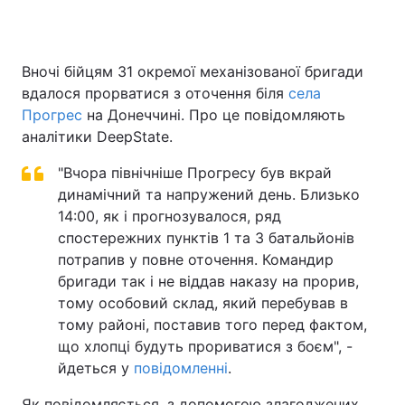
Вночі бійцям 31 окремої механізованої бригади
Головна
Війна
вдалося прорватися з оточення біля
села
Прогрес
на Донеччині. Про це повідомляють
Україна
Політика
аналітики DeepState.
Економіка
Світ
"Вчора північніше Прогресу був вкрай
динамічний та напружений день. Близько
Спорт
Наука
14:00, як і прогнозувалося, ряд
Техно і зв'язок
спостережних пунктів 1 та 3 батальйонів
Лайт
потрапив у повне оточення. Командир
Зброя
Інциденти
бригади так і не віддав наказу на прорив,
тому особовий склад, який перебував в
Здоров'я
Туризм
тому районі, поставив того перед фактом,
що хлопці будуть прориватися з боєм", -
Цікавинки
Погода
йдеться у
повідомленні
.
Екологія
Регіони
Як повідомляється, з допомогою злагоджених