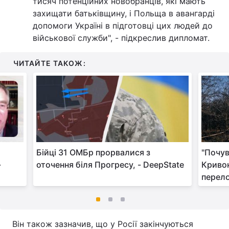
тисяч потенційних новобранців, які мають
захищати батьківщину, і Польща в авангарді
допомоги Україні в підготовці цих людей до
військової служби", - підкреслив дипломат.
ЧИТАЙТЕ ТАКОЖ:
Бійці 31 ОМБр прорвалися з
"Почув
-
оточення біля Прогресу, - DeepState
Кривон
перело
Він також зазначив, що у Росії закінчуються