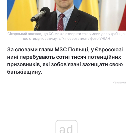
Сікорський вважає, що ЄС може створити такі умови для українців,
що стимулюватимуть їх повертатися / фото УНІАН
За словами глави МЗС Польщі, у Євросоюзі
нині перебувають сотні тисяч потенційних
призовників, які зобов'язані захищати свою
батьківщину.
Реклама
ad