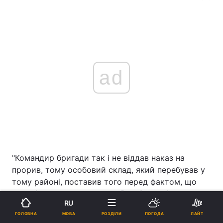
ad
"Командир бригади так і не віддав наказ на
прорив, тому особовий склад, який перебував у
тому районі, поставив того перед фактом, що
хлопці прориватимуться з боєм", - повідомили в
RU
DeepState.
МОВА
ГОЛОВНА
РОЗДІЛИ
ПОГОДА
ЛАЙТ