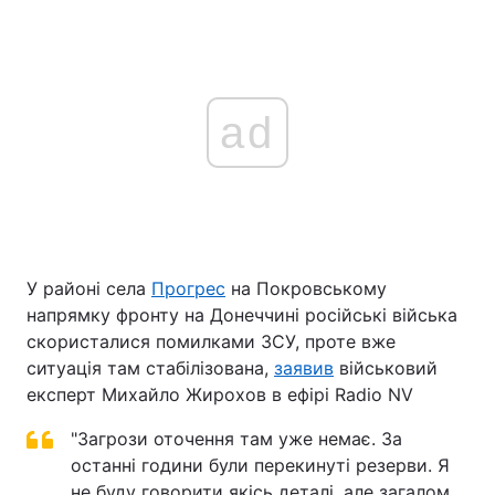
ad
У районі села
Прогрес
на Покровському
напрямку фронту на Донеччині російські війська
скористалися помилками ЗСУ, проте вже
ситуація там стабілізована,
заявив
військовий
експерт Михайло Жирохов в ефірі Radio NV
"Загрози оточення там уже немає. За
останні години були перекинуті резерви. Я
не буду говорити якісь деталі, але загалом