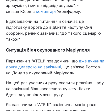
зрозуміло, і ми це відслідковуємо", -
сказав Юсов в
коментарі
Укрінформу.
Відповідаючи на питання чи означає це
підготовку ворога до відбиття наступу Сил
оборони, речник зазначив: "До такого сценарію
також".
Ситуація біля окупованого Маріуполя
Партизани з "АТЕШ" повідомили, що
вже вчинили
другу диверсію на залізниці
, що зв'язує Ростов-
на-Дону та окупований Маріуполь.
На цей раз учасники руху спалили релейну шафу
на залізниці біля населеного пункту Шахти,
йдеться у повідомленні руху.
Як зазначили в "АТЕШ", залізнична магістраль
використовується для транспортування