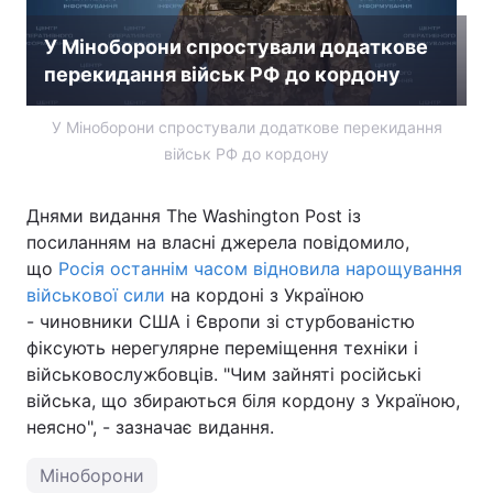
Тема оформлення
У Міноборони спростували додаткове
перекидання військ РФ до кордону
У Міноборони спростували додаткове перекидання
військ РФ до кордону
Днями видання The Washington Post із
посиланням на власні джерела повідомило,
що
Росія останнім часом відновила нарощування
військової сили
на кордоні з Україною
- чиновники США і Європи зі стурбованістю
фіксують нерегулярне переміщення техніки і
військовослужбовців. "Чим зайняті російські
війська, що збираються біля кордону з Україною,
неясно", - зазначає видання.
Міноборони