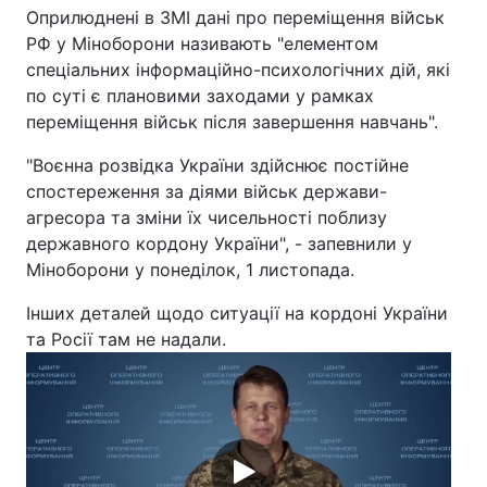
Оприлюднені в ЗМІ дані про переміщення військ
Лонгріди
РФ у Міноборони називають "елементом
спеціальних інформаційно-психологічних дій, які
по суті є плановими заходами у рамках
Відео з Youtube
Статті
переміщення військ після завершення навчань".
Інтерв'ю
Думки
"Воєнна розвідка України здійснює постійне
спостереження за діями військ держави-
Архів
Вакансії
агресора та зміни їх чисельності поблизу
державного кордону України", - запевнили у
Контакти
Міноборони у понеділок, 1 листопада.
Послуги
Інших деталей щодо ситуації на кордоні України
та Росії там не надали.