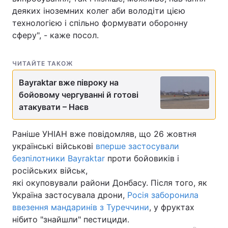
деяких іноземних колег аби володіти цією
технологією і спільно формувати оборонну
сферу", - каже посол.
ЧИТАЙТЕ ТАКОЖ
Bayraktar вже півроку на
бойовому чергуванні й готові
атакувати – Наєв
Раніше УНІАН вже повідомляв, що 26 жовтня
українські військові
вперше застосували
безпілотники Bayraktar
проти бойовиків і
російських військ,
які окуповували райони Донбасу. Після того, як
Україна застосувала дрони,
Росія заборонила
ввезення мандаринів з Туреччини
, у фруктах
нібито "знайшли" пестициди.