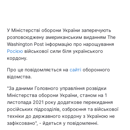
Головна
Війна
У Міністерстві оборони України заперечують
розповсюджену американським виданням The
Україна
Політика
Washington Post інформацію про нарощування
Економіка
Світ
Росією
військової сили біля українського
кордону.
Спорт
Наука
Про це повідомляється на
сайті
оборонного
Техно і зв'язок
Лайт
відомства.
"За даними Головного управління розвідки
Зброя
Інциденти
Міністерства оборони України, станом на 1
Здоров'я
Туризм
листопада 2021 року додаткове перекидання
російських підрозділів, озброєння та військової
Цікавинки
Погода
техніки до державного кордону з Україною не
зафіксовано", - йдеться у повідомленні.
Екологія
Регіони