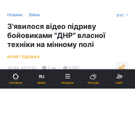
›
Новини
Війна
рус
З'явилося відео підриву
бойовиками "ДНР" власної
техніки на мінному полі
ЮРІЙ ГОДОВАН
16:44, 01.11.21
1 хв.
6742
RU
МОВА
ГОЛОВНА
РОЗДІЛИ
ПОГОДА
ЛАЙТ
Підпишіться на нас в Google