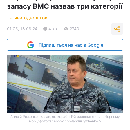
запасу ВМС назвав три категорії
ТЕТЯНА ОДНОЛІТОК
01:05, 18.08.24
4 хв.
2740
Підпишіться на нас в Google
Андрій Риженко сказав, які кораблі РФ залишаються в Чорному
морі / фото facebook.com/andrii.ryzhenko.5