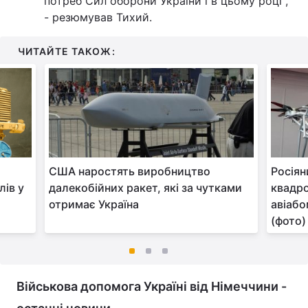
потреб Сил оборони України і в цьому році",
- резюмував Тихий.
ЧИТАЙТЕ ТАКОЖ:
США наростять виробництво
Росіян
лів у
далекобійних ракет, які за чутками
квадро
отримає Україна
авіабо
(фото)
Військова допомога Україні від Німеччини -