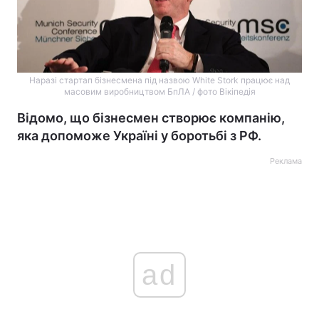
Наразі стартап бізнесмена під назвою White Stork працює над
масовим виробництвом БпЛА / фото Вікіпедія
Відомо, що бізнесмен створює компанію,
яка допоможе Україні у боротьбі з РФ.
Реклама
ad