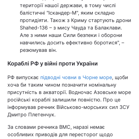
території нашої держави, в тому числі
балістичні "Іскандер-М", яким складно
протидіяти. Також з Криму стартують дрони
Shahed-136 – з мису Чауда та Балаклави.
Але з ними наши Сили безпеки і оборони
навчились досить ефективно боротися", –
резюмував він.
Кораблі РФ у війні проти України
РФ випускає
підводні човни в Чорне море
, щоби
хоча би таким чином позначити номінальну
присутність в акваторії. Водночас Азовське море
російські кораблі залишили повністю. Про це
інформував речник Військово-морських сил ЗСУ
Дмитро Плетенчук.
За словами речника ВМС, наразі немає
особливих приводів для пересторог щодо