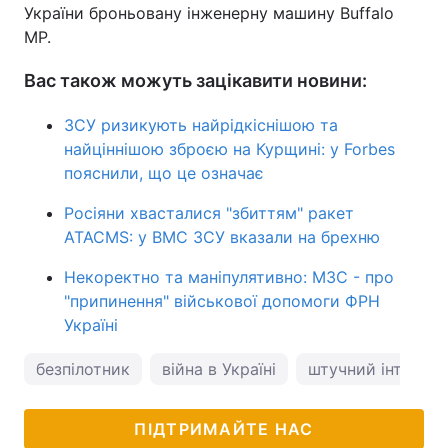
України броньовану інженерну машину Buffalo
MP.
Вас також можуть зацікавити новини:
ЗСУ ризикують найрідкіснішою та
найціннішою зброєю на Курщині: у Forbes
пояснили, що це означає
Росіяни хвасталися "збиттям" ракет
ATACMS: у ВМС ЗСУ вказали на брехню
Некоректно та маніпулятивно: МЗС - про
"припинення" військової допомоги ФРН
Україні
безпілотник
війна в Україні
штучний інтелект
ПІДТРИМАЙТЕ НАС