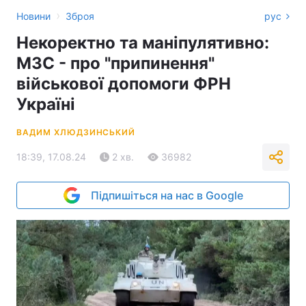
›
Новини
Зброя
рус
Некоректно та маніпулятивно:
МЗС - про "припинення"
військової допомоги ФРН
Україні
ВАДИМ ХЛЮДЗИНСЬКИЙ
18:39, 17.08.24
2 хв.
36982
Підпишіться на нас в Google