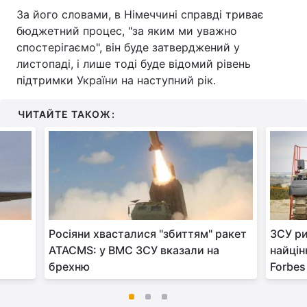
За його словами, в Німеччині справді триває
бюджетний процес, "за яким ми уважно
спостерігаємо", він буде затверджений у
листопаді, і лише тоді буде відомий рівень
підтримки України на наступний рік.
ЧИТАЙТЕ ТАКОЖ:
Росіяни хвасталися "збиттям" ракет
ЗСУ ри
ATACMS: у ВМС ЗСУ вказали на
найцін
брехню
Forbes