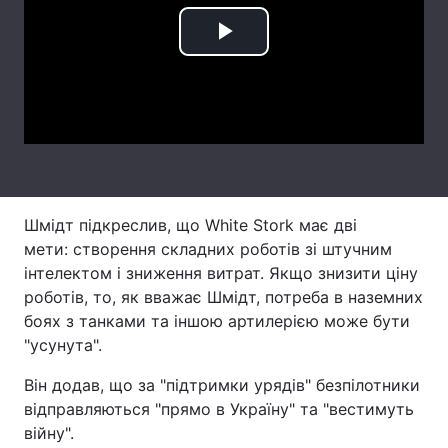
Тема оформлення
Play
Video
Шмідт підкреслив, що White Stork має дві
мети: створення складних роботів зі штучним
інтелектом і зниження витрат. Якщо знизити ціну
роботів, то, як вважає Шмідт, потреба в наземних
боях з танками та іншою артилерією може бути
"усунута".
Він додав, що за "підтримки урядів" безпілотники
відправляються "прямо в Україну" та "вестимуть
війну".