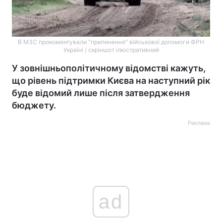
В МЗС прокоментували "припинення" військової допомоги ФРН
Україні / скріншот ілюстративний
У зовнішньополітичному відомстві кажуть,
що рівень підтримки Києва на наступний рік
буде відомий лише після затвердження
бюджету.
Реклама
ad