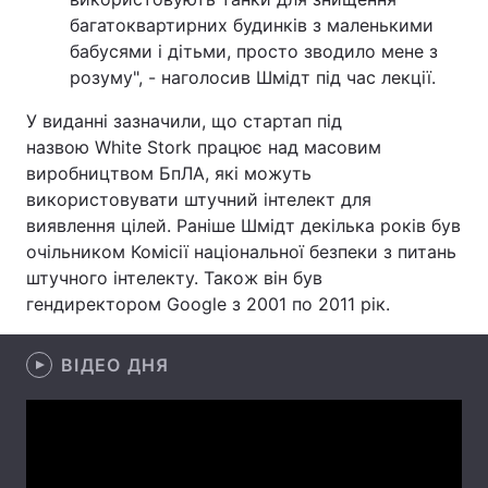
багатоквартирних будинків з маленькими
Лонгріди
бабусями і дітьми, просто зводило мене з
розуму", - наголосив Шмідт під час лекції.
Відео з Youtube
Статті
У виданні зазначили, що стартап під
назвою White Stork працює над масовим
Інтерв'ю
Думки
виробництвом БпЛА, які можуть
використовувати штучний інтелект для
Архів
Вакансії
виявлення цілей. Раніше Шмідт декілька років був
Контакти
очільником Комісії національної безпеки з питань
штучного інтелекту. Також він був
Послуги
гендиректором Google з 2001 по 2011 рік.
ВІДЕО ДНЯ