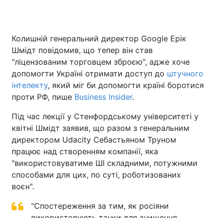
Колишній генеральний директор Google Ерік
Головна
Війна
Шмідт повідомив, що тепер він став
"ліцензованим торговцем зброєю", адже хоче
Україна
Політика
допомогти Україні отримати доступ до
штучного
інтелекту
Економіка
, який міг би допомогти країні боротися
Світ
проти РФ, пише
Business Insider
.
Спорт
Наука
Під час лекції у Стенфордському університеті у
квітні Шмідт заявив, що разом з генеральним
Техно і зв'язок
Лайт
директором Udacity Себастьяном Труном
Зброя
Інциденти
працює над створенням компанії, яка
"використовуватиме ШІ складними, потужними
Здоров'я
Туризм
способами для цих, по суті, роботизованих
воєн".
Цікавинки
Погода
"Спостереження за тим, як росіяни
Екологія
Регіони
використовують танки для знищення