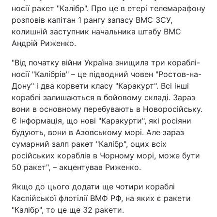
носії ракет "Калібр". Про це в етері телемарафону
розповів капітан 1 рангу запасу ВМС ЗСУ,
колишній заступник начальника штабу ВМС
Андрій Риженко.
"Від початку війни Україна знищила три кораблі-
носії "Калібрів" – це підводний човен "Ростов-на-
Дону" і два корвети класу "Каракурт". Всі інші
кораблі залишаються в бойовому складі. Зараз
вони в основному перебувають в Новоросійську.
Є інформація, що нові "Каракурти", які росіяни
будують, вони в Азовському морі. Але зараз
сумарний залп ракет "Калібр", оцих всіх
російських кораблів в Чорному морі, може бути
50 ракет", – акцентував Риженко.
Якщо до цього додати ще чотири кораблі
Каспійської флотілії ВМФ РФ, на яких є ракети
"Калібр", то це ще 32 ракети.