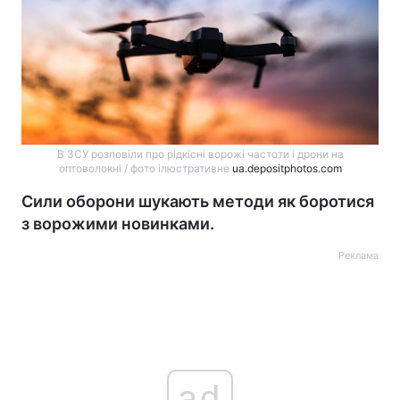
В ЗСУ розповіли про рідкісні ворожі частоти і дрони на
оптоволокні / фото ілюстративне
ua.depositphotos.com
Сили оборони шукають методи як боротися
з ворожими новинками.
Реклама
ad