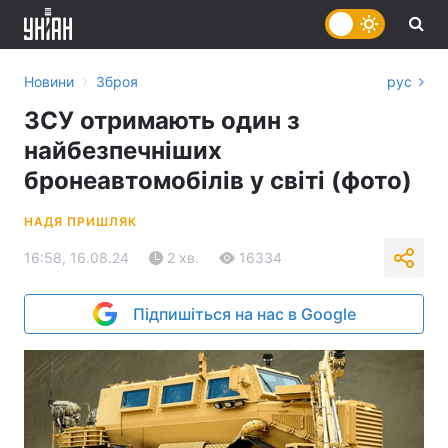
›
Новини
Зброя
рус
ЗСУ отримають один з
найбезпечніших
бронеавтомобілів у світі (фото)
НАДЯ ПРИШЛЯК
16:58, 16.08.24
2 хв.
16334
Підпишіться на нас в Google