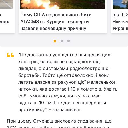
х
Чому США не дозволяють бити
Iris-T
зних
ATACMS по Курщині: експерти
Німечч
назвали неочевидну причину
Україн
"Це достатньо ускладнює знищення цих
коптерів, бо вони не підпадають під
ліквідацію системами радіоелектронної
боротьби. Тобто це оптоволокно, і вони
летять власне за рахунок цієї малесенької
ниточки, яка досягає і 10 кілометрів. Уявіть
собі, умовно кажучи, нитку, яка має
відстань 10 км. І це дає певні переваги
противнику", - зазначив він.
При цьому Отченаш висловив сподівання, що
ЗСУ швидко знайдуть методи як боротися з