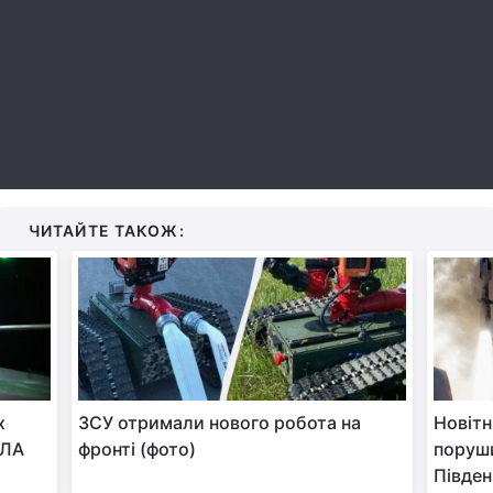
Тема оформлення
ЧИТАЙТЕ ТАКОЖ:
х
ЗСУ отримали нового робота на
Новіт
ПЛА
фронті (фото)
поруши
Півден