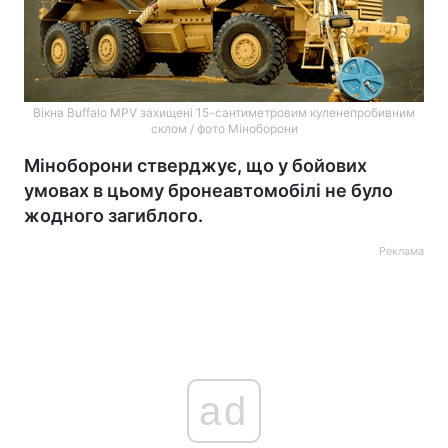
Вікна Buffalo MPV захищені 15-сантиметровим куленепробивним
склом / фото Міноборони
Міноборони стверджує, що у бойових
умовах в цьому бронеавтомобілі не було
жодного загиблого.
Реклама
ad