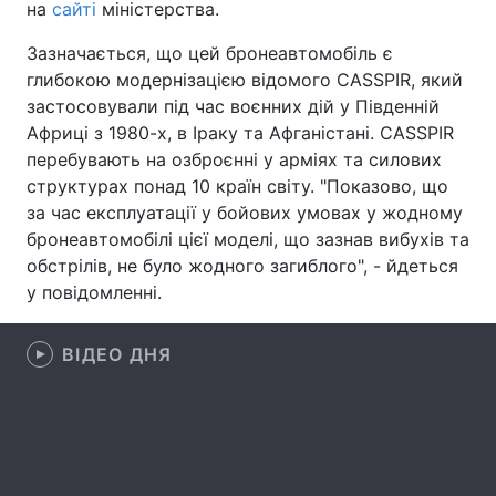
на
сайті
міністерства.
Лонгріди
Зазначається, що цей бронеавтомобіль є
глибокою модернізацією відомого СASSPIR, який
Відео з Youtube
Статті
застосовували під час воєнних дій у Південній
Африці з 1980-х, в Іраку та Афганістані. СASSPIR
Інтерв'ю
Думки
перебувають на озброєнні у арміях та силових
структурах понад 10 країн світу. "Показово, що
Архів
Вакансії
за час експлуатації у бойових умовах у жодному
бронеавтомобілі цієї моделі, що зазнав вибухів та
Контакти
обстрілів, не було жодного загиблого", - йдеться
у повідомленні.
Послуги
ВІДЕО ДНЯ