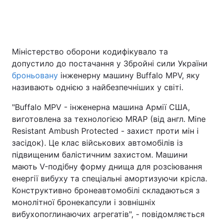
Головна
Війна
Міністерство оборони кодифікувало та
допустило до постачання у Збройні сили України
Україна
Політика
броньовану
інженерну машину Buffalo MPV, яку
Економіка
Світ
називають однією з найбезпечніших у світі.
"Buffalo MPV - інженерна машина Армії США,
Спорт
Наука
виготовлена за технологією MRAP (від англ. Mine
Техно і зв'язок
Лайт
Resistant Ambush Protected - захист проти мін і
засідок). Це клас військових автомобілів із
Зброя
Інциденти
підвищеним балістичним захистом. Машини
мають V-подібну форму днища для розсіювання
Здоров'я
Туризм
енергії вибуху та спеціальні амортизуючи крісла.
Конструктивно бронеавтомобілі складаються з
Цікавинки
Погода
монолітної бронекапсули і зовнішніх
вибухопоглинаючих агрегатів", - повідомляється
Екологія
Регіони