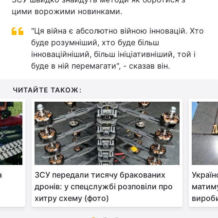
цими ворожими новинками.
"Ця війна є абсолютно війною інновацій. Хто
буде розумніший, хто буде більш
інноваційніший, більш ініціативніший, той і
буде в ній перемагати", - сказав він.
ЧИТАЙТЕ ТАКОЖ:
а
ЗСУ передали тисячу бракованих
Україн
дронів: у спецслужбі розповіли про
матиму
хитру схему (фото)
вироби