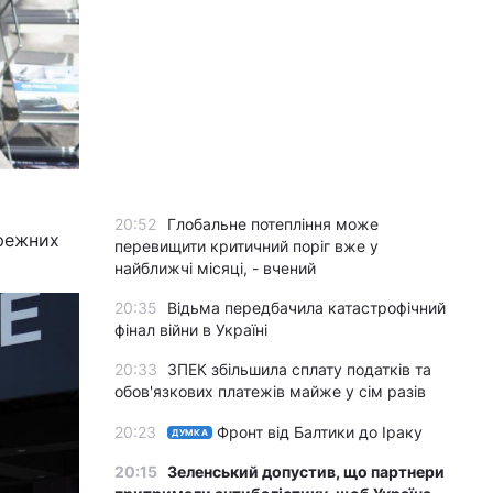
20:52
Глобальне потепління може
ережних
перевищити критичний поріг вже у
найближчі місяці, - вчений
20:35
Відьма передбачила катастрофічний
фінал війни в Україні
20:33
ЗПЕК збільшила сплату податків та
обов'язкових платежів майже у сім разів
20:23
Фронт від Балтики до Іраку
ДУМКА
20:15
Зеленський допустив, що партнери