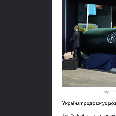
Україн
Україна продовжує роз
Sea Trident став не перш