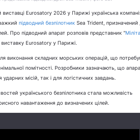
 виставці Eurosatory 2026 у Парижі українська компані
 важкий
підводний безпілотник
Sea Trident, призначений
лей. Про підводний апарат розповів представник "
Міліт
 виставку Eurosatory у Парижі.
для виконання складних морських операцій, що потреб
інімальної помітності. Розробники зазначають, що апар
ударних місій, так і для логістичних завдань.
востей українського безпілотника стала можливість
рисного навантаження до визначених цілей.