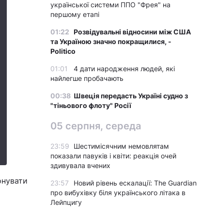
української системи ППО "Фрея" на
першому етапі
01:22
Розвідувальні відносини між США
та Україною значно покращилися, -
Politico
01:01
4 дати народження людей, які
найлегше пробачають
00:38
Швеція передасть Україні судно з
"тіньового флоту" Росії
05 серпня, середа
23:59
Шестимісячним немовлятам
показали павуків і квіти: реакція очей
здивувала вчених
онувати
23:57
Новий рівень ескалації: The Guardian
про вибухівку біля українського літака в
Лейпцигу