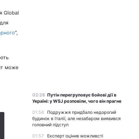
я Global
 для
арного
",
ують
ат може
02:28
Путін перегруповує бойові дії в
Україні: у WSJ розповіли, чого він прагне
01:58
Подружжя придбало недорогий
будинок в Італії, але незабаром виявився
головний підступ
01:57
Експерт оцінив можливсті