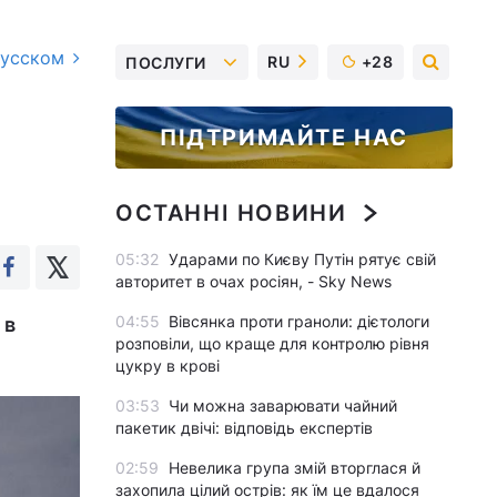
русском
RU
+28
ПОСЛУГИ
ПІДТРИМАЙТЕ НАС
ОСТАННІ НОВИНИ
05:32
Ударами по Києву Путін рятує свій
авторитет в очах росіян, - Sky News
04:55
Вівсянка проти граноли: дієтологи
 в
розповіли, що краще для контролю рівня
цукру в крові
03:53
Чи можна заварювати чайний
пакетик двічі: відповідь експертів
02:59
Невелика група змій вторглася й
захопила цілий острів: як їм це вдалося