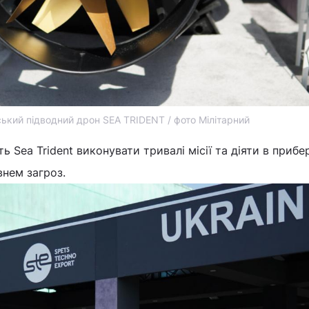
ський підводний дрон SEA TRIDENT / фото Мілітарний
ь Sea Trident виконувати тривалі місії та діяти в приб
внем загроз.