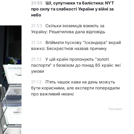
21:55
ШІ, супутники та балістика: NYT
про силу та слабкості України у війні за
небо
21:53
Скільки іноземців воюють за
Україну: Решетилова дала відповідь
21:24
Впіймати пускову "Іскандера" вкрай
важко: Бескрестнов назвав причину
21:13
У цій країні пропонують "золоті
паспорти" з безвізом до понад 85 країн: які
умови
21:13
П'ять чашок кави на день можуть
бути корисними, але експерти попередили
про важливий нюанс
Реклама