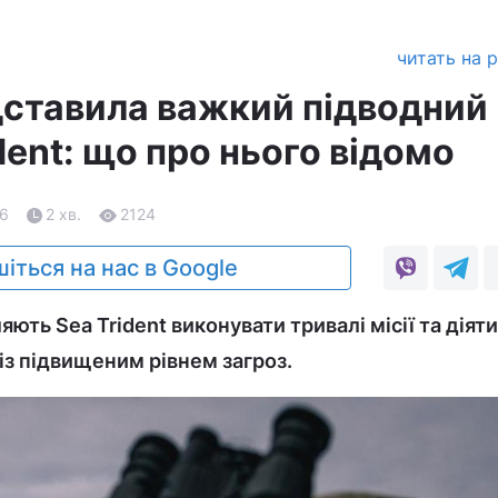
читать на 
дставила важкий підводний
dent: що про нього відомо
26
2 хв.
2124
іться на нас в Google
ють Sea Trident виконувати тривалі місії та діяти
з підвищеним рівнем загроз.