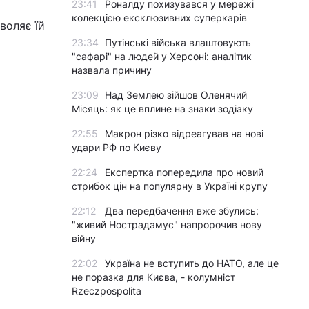
23:41
Роналду похизувався у мережі
колекцією ексклюзивних суперкарів
воляє їй
23:34
Путінські війська влаштовують
"сафарі" на людей у Херсоні: аналітик
назвала причину
23:09
Над Землею зійшов Оленячий
Місяць: як це вплине на знаки зодіаку
22:55
Макрон різко відреагував на нові
удари РФ по Києву
22:24
Експертка попередила про новий
стрибок цін на популярну в Україні крупу
22:12
Два передбачення вже збулись:
"живий Нострадамус" напророчив нову
війну
22:02
Україна не вступить до НАТО, але це
не поразка для Києва, - колумніст
Rzeczpospolita