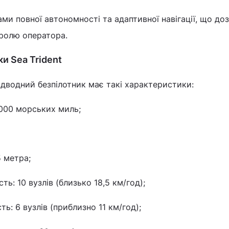
и повної автономності та адаптивної навігації, що доз
тролю оператора.
и Sea Trident
ідводний безпілотник має такі характеристики:
2000 морських миль;
5 метра;
ь: 10 вузлів (близько 18,5 км/год);
ь: 6 вузлів (приблизно 11 км/год);