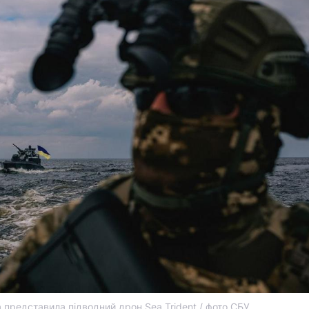
а представила підводний дрон Sea Trident / фото СБУ