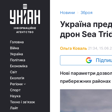
›
Новини
Зброя
Україна пре
ІНФОРМАЦІЙНЕ
дрон Sea Tri
АГЕНТСТВО
Головна
Ольга Коваль
Війна
21:34, 15.06.
Україна
Підпиш
Політика
Економіка
Світ
Нові параметри дозволя
Екологія
прибережних районах і
Регіони
Спорт
Наука
Техно і зв'язок
Лайт