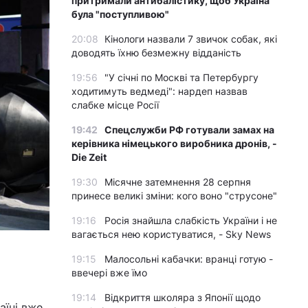
притримали антибалістику, щоб Україна
була "поступливою"
20:08
Кінологи назвали 7 звичок собак, які
доводять їхню безмежну відданість
19:56
"У січні по Москві та Петербургу
ходитимуть ведмеді": нардеп назвав
слабке місце Росії
19:42
Спецслужби РФ готували замах на
керівника німецького виробника дронів, -
Die Zeit
19:30
Місячне затемнення 28 серпня
принесе великі зміни: кого воно "струсоне"
19:16
Росія знайшла слабкість України і не
вагається нею користуватися, - Sky News
19:15
Малосольні кабачки: вранці готую -
ввечері вже їмо
19:14
Відкриття школяра з Японії щодо
аїні вже