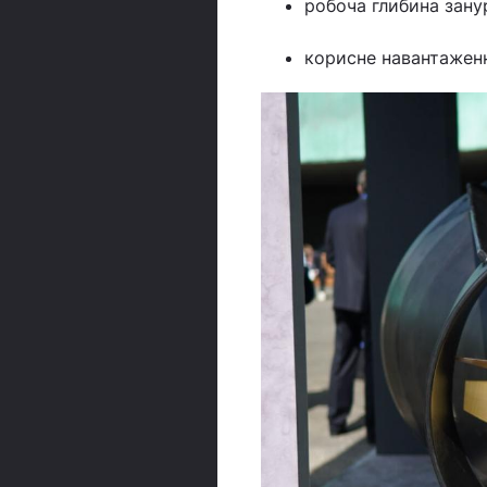
робоча глибина занур
корисне навантаження