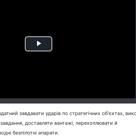
Play
Video
здатний завдавати ударів по стратегічних об'єктах, вик
і завдання, доставляти вантажі, перехоплювати й
водні безпілотні апарати.