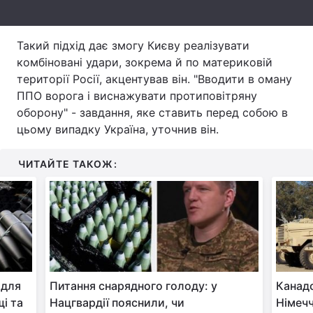
Тема оформлення
Такий підхід дає змогу Києву реалізувати
комбіновані удари, зокрема й по материковій
території Росії, акцентував він. "Вводити в оману
ППО ворога і виснажувати протиповітряну
оборону" - завдання, яке ставить перед собою в
цьому випадку Україна, уточнив він.
ЧИТАЙТЕ ТАКОЖ:
 для
Питання снарядного голоду: у
Канад
і та
Нацгвардії пояснили, чи
Німечч