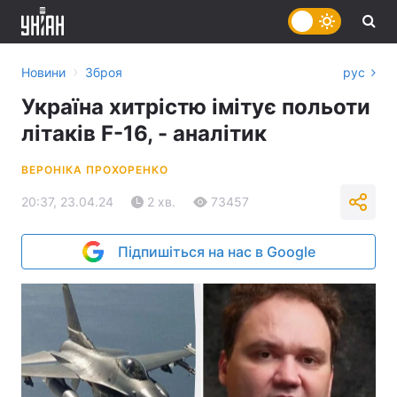
›
Новини
Зброя
рус
Україна хитрістю імітує польоти
літаків F-16, - аналітик
ВЕРОНІКА ПРОХОРЕНКО
20:37, 23.04.24
2 хв.
73457
Підпишіться на нас в Google