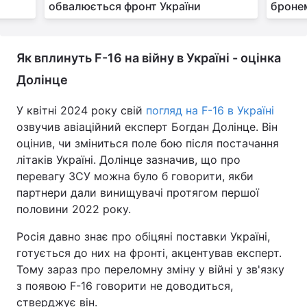
обвалюється фронт України
бронем
Як вплинуть F-16 на війну в Україні - оцінка
Долінце
У квітні 2024 року свій
погляд на F-16 в Україні
озвучив авіаційний експерт Богдан Долінце. Він
оцінив, чи зміниться поле бою після постачання
літаків Україні. Долінце зазначив, що про
перевагу ЗСУ можна було б говорити, якби
партнери дали винищувачі протягом першої
половини 2022 року.
Росія давно знає про обіцяні поставки Україні,
готується до них на фронті, акцентував експерт.
Тому зараз про переломну зміну у війні у зв'язку
з появою F-16 говорити не доводиться,
стверджує він.