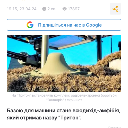
19:15, 23.04.24
2 хв.
17897
Підпишіться на нас в Google
На "Тритон" встановлять комплекс радіоелектронної боротьби
"Волноріз" / скріншот
Базою для машини стане всюдихід-амфібія,
який отримав назву "Тритон".
Реклама