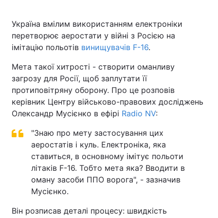
Україна вмілим використанням електроніки
перетворює аеростати у війні з Росією на
Головна
Війна
імітацію польотів
винищувачів F-16
.
Україна
Політика
Мета такої хитрості - створити оманливу
загрозу для Росії, щоб заплутати її
Економіка
Світ
протиповітряну оборону. Про це розповів
керівник Центру військово-правових досліджень
Спорт
Наука
Олександр Мусієнко в ефірі
Radio NV
:
Техно і зв'язок
Лайт
"Знаю про мету застосування цих
аеростатів і куль. Електроніка, яка
Зброя
Інциденти
ставиться, в основному імітує польоти
літаків F-16. Тобто мета яка? Вводити в
Здоров'я
Туризм
оману засоби ППО ворога", - зазначив
Мусієнко.
Цікавинки
Погода
Він розписав деталі процесу: швидкість
Екологія
Регіони