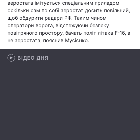
аеростата імітується спеціальним приладом,
оскільки сам по собі аеростат досить повільний,
Лонгріди
щоб обдурити радари РФ. Таким чином
оператори ворога, відстежуючи безпеку
Відео з Youtube
Статті
повітряного простору, бачать політ літака F-16, а
не аеростата, пояснив Мусієнко.
Інтерв'ю
Думки
Архів
Вакансії
ВІДЕО ДНЯ
Контакти
Послуги