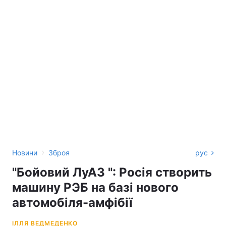
›
Новини
Зброя
рус
"‎Бойовий ЛуАЗ "‎: Росія створить
машину РЭБ на базі нового
автомобіля-амфібії
ІЛЛЯ ВЕДМЕДЕНКО