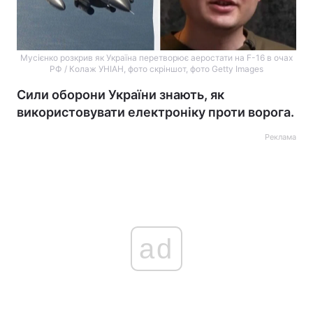
Мусієнко розкрив як Україна перетворює аеростати на F-16 в очах
РФ / Колаж УНІАН, фото скріншот, фото Getty Images
Сили оборони України знають, як
використовувати електроніку проти ворога.
Реклама
ad