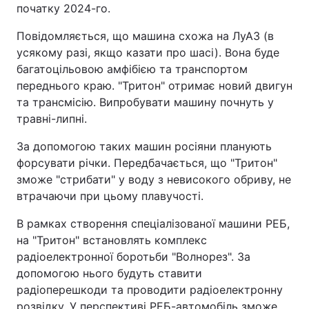
початку 2024-го.
Повідомляється, що машина схожа на ЛуАЗ (в
усякому разі, якщо казати про шасі). Вона буде
багатоцільовою амфібією та транспортом
переднього краю. "Тритон" отримає новий двигун
та трансмісію. Випробувати машину почнуть у
травні-липні.
За допомогою таких машин росіяни планують
форсувати річки. Передбачається, що "Тритон"
зможе "стрибати" у воду з невисокого обриву, не
втрачаючи при цьому плавучості.
В рамках створення спеціалізованої машини РЕБ,
на "Тритон" встановлять комплекс
радіоелектронної боротьби "Волнорез". За
допомогою нього будуть ставити
радіоперешкоди та проводити радіоелектронну
розвідку. У перспективі РЕБ-автомобіль зможе