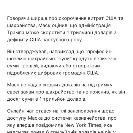
Говорячи ширше про скорочення витрат США та
шахрайства, Маск оцінив, що адміністрація
Трампа може скоротити 1 трильйон доларів з
дефіциту США наступного року.
Він стверджував, наприклад, що "професійні
іноземні шахрайські групи" крадуть величезні
суми грошей, видаючи або створюючи
підроблених цифрових громадян США.
Маск не надав жодних доказів на підтримку
своєї заяви про шахрайство та не пояснив, як він
досяг суми в 1 трильйон доларів.
Онлайн-чат стався на тлі занепокоєння щодо
доступу Маска до системи казначейства, про
яку вперше повідомила New York Times, яка
надсилає понад 6 трильйонів доларів на рік у