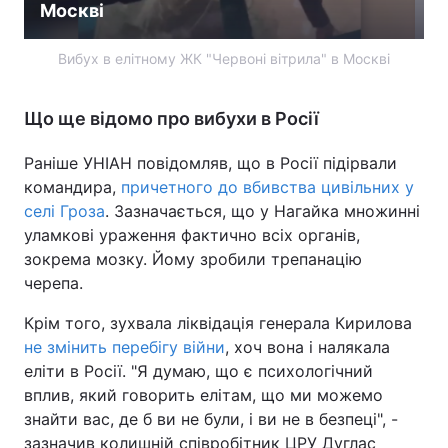
Москві
Вибух в елітному ЖК "Червоні вітрила" в Москві
Що ще відомо про вибухи в Росії
Раніше УНІАН повідомляв, що в Росії підірвали
командира,
причетного до вбивства цивільних у
селі Гроза
. Зазначається, що у Нагайка множинні
уламкові ураження фактично всіх органів,
зокрема мозку. Йому зробили трепанацію
черепа.
Крім того, зухвала ліквідація генерала Кирилова
не змінить перебігу війни
, хоч вона і налякала
еліти в Росії. "Я думаю, що є психологічний
вплив, який говорить елітам, що ми можемо
знайти вас, де б ви не були, і ви не в безпеці", -
зазначив колишній співробітник ЦРУ Дуглас