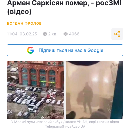
Армен Саркісян помер, - росЗМІ
(відео)
БОГДАН ФРОЛОВ
11:04, 03.02.25
2 хв.
4066
Підпишіться на нас в Google
У Москві чули черговий вибух / колаж УНІАН, скріншоти з відео
Telegram/@Інсайдер UA