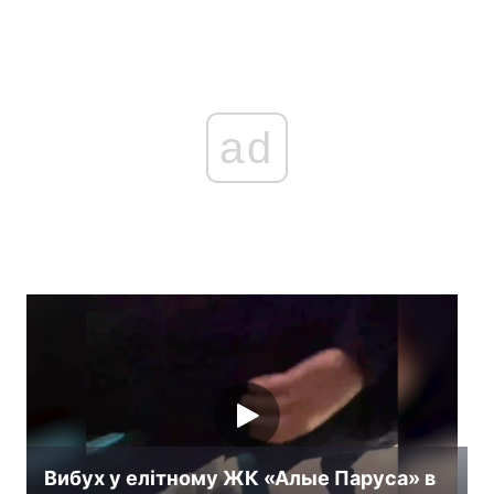
ad
Вибух у елітному ЖК «Алые Паруса» в