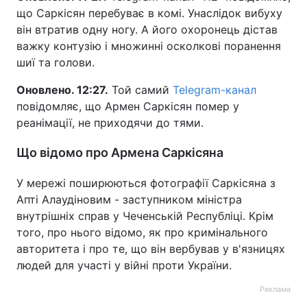
що Саркісян перебуває в комі. Унаслідок вибуху
він втратив одну ногу. А його охоронець дістав
важку контузію і множинні осколкові поранення
шиї та голови.
Оновлено. 12:27.
Той самий
Telegram-канал
повідомляє, що Армен Саркісян помер у
реанімації, не приходячи до тями.
Що відомо про Армена Саркісяна
У мережі поширюються фотографії Саркісяна з
Апті Алаудіновим - заступником міністра
внутрішніх справ у Чеченській Республіці. Крім
того, про нього відомо, як про кримінального
авторитета і про те, що він вербував у в'язницях
людей для участі у війні проти України.
Реклама