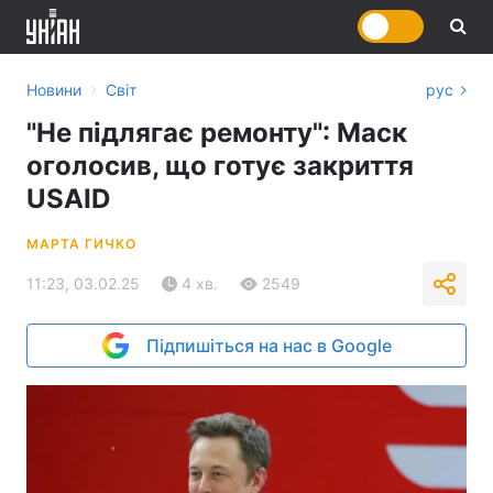
›
Новини
Світ
рус
"Не підлягає ремонту": Маск
оголосив, що готує закриття
USAID
МАРТА ГИЧКО
11:23, 03.02.25
4 хв.
2549
Підпишіться на нас в Google