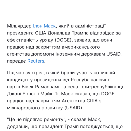
Головна
Війна
Мільярдер
Ілон Маск
, який в адміністрації
президента США Дональда Трампа відповідає за
Україна
Політика
ефективність уряду (DOGE), заявив, що вони
працює над закриттям американського
Економіка
Світ
агентства допомоги іноземним державам USAID,
передає
Reuters
.
Спорт
Наука
Під час зустрічі, в якій брали участь колишній
Техно і зв'язок
Лайт
кандидат у президенти від Республіканської
партії Вівек Рамасвамі та сенатори-республіканці
Зброя
Інциденти
Джоні Ернст і Майк Лі, Маск сказав, що DOGE
працює над закриттям Агентства США з
Здоров'я
Туризм
міжнародного розвитку (USAID).
Цікавинки
Погода
"Це не підлягає ремонту", - сказав Маск,
додавши, що президент Трамп погоджується, що
Екологія
Регіони