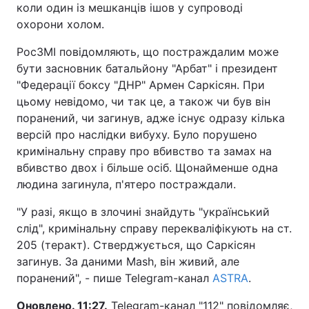
коли один із мешканців ішов у супроводі
охорони холом.
РосЗМІ повідомляють, що постраждалим може
бути засновник батальйону "Арбат" і президент
"Федерації боксу "ДНР" Армен Саркісян. При
цьому невідомо, чи так це, а також чи був він
поранений, чи загинув, адже існує одразу кілька
версій про наслідки вибуху. Було порушено
кримінальну справу про вбивство та замах на
вбивство двох і більше осіб. Щонайменше одна
людина загинула, п'ятеро постраждали.
"У разі, якщо в злочині знайдуть "український
слід", кримінальну справу перекваліфікують на ст.
205 (теракт). Стверджується, що Саркісян
загинув. За даними Mash, він живий, але
поранений", - пише Telegram-канал
ASTRA
.
Оновлено. 11:27.
Telegram-канал "112" повідомляє,