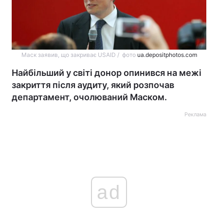
Маск заявив, що закриває USAID / фото
ua.depositphotos.com
Найбільший у світі донор опинився на межі
закриття після аудиту, який розпочав
департамент, очолюваний Маском.
Реклама
ad