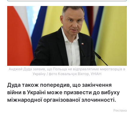
Анджей Дуда заявив, що Польща не відправлятиме миротворців в
Україну / фото Ковальчук Віктор, УНІАН
Дуда також попередив, що закінчення
війни в Україні може призвести до вибуху
міжнародної організованої злочинності.
Реклама