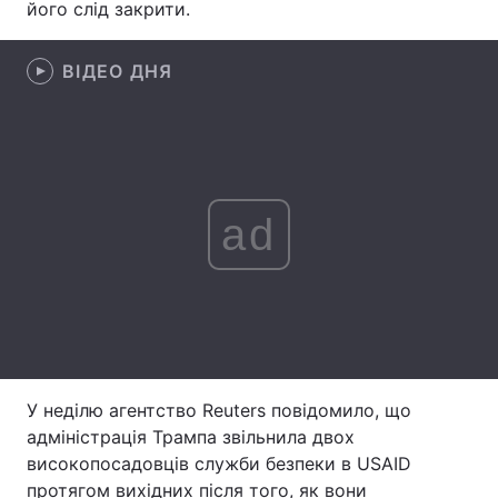
його слід закрити.
Лонгріди
ВІДЕО ДНЯ
Відео з Youtube
Статті
Інтерв'ю
Думки
Архів
Вакансії
ad
Контакти
Послуги
У неділю агентство Reuters повідомило, що
адміністрація Трампа звільнила двох
високопосадовців служби безпеки в USAID
протягом вихідних після того, як вони