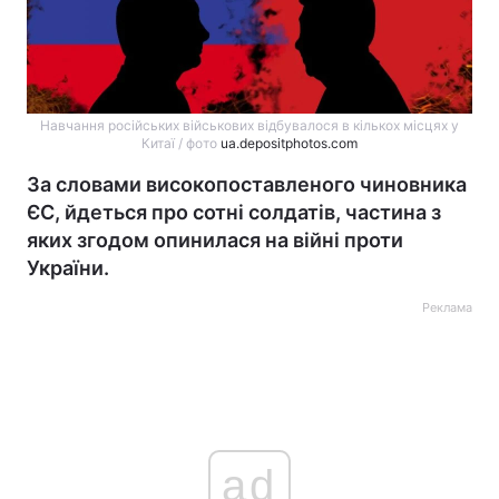
Навчання російських військових відбувалося в кількох місцях у
Китаї / фото
ua.depositphotos.com
За словами високопоставленого чиновника
ЄС, йдеться про сотні солдатів, частина з
яких згодом опинилася на війні проти
України.
Реклама
ad