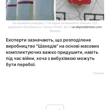
За оцінками розвідки, у Тегерана залишилося близько 75%
довоєнних боєприпасів / колаж УНІАН, фото
ua.depositphotos.com
,
Reuters
Експерти зазначають, що розподілене
виробництво "Шахедів" на основі масових
комплектуючих важко придушити, навіть
під час війни, хоча з вибухівкою можуть
бути перебої.
Реклама