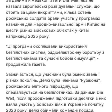
За даними німецької газети Die Welt, яка не
назвала європейські розвідувальні служби, що
Тема оформлення
стоять за цими викриттями, кілька сотень
російських солдатів брали участь у програмах
навчання для Народно-визвольної армії Китаю на
шести різних військових об'єктах у Китаї
наприкінці 2025 року.
"Ці програми охоплювали використання
безпілотних систем, радіоелектронну боротьбу з
безпілотниками та сучасні бойові симуляції", -
продовжила газета.
Зазначається, що учасники були різних звань і
різних поколінь. Деякі були членами "Рубікона",
російського елітного підрозділу, що
спеціалізується на безпілотниках. За даними Die
Welt, після проходження підготовки десятки з них
взяли участь у бойових діях в Україні на початку
2026 року, деякі обіймали командні посади.