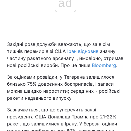
ad
Західні розвідслужби вважають, що за вісім
тижнів перемир'я зі США
Іран відновив
значну
частину ракетного арсеналу і, ймовірно, отримав
нові російські вироби. Про це пише
Bloomberg
.
За оцінками розвідки, у Тегерана залишилося
близько 75% довоєнних боєприпасів, і запаси
можна швидко наростити; серед них - російські
ракети недавнього випуску.
Зазначається, що це суперечить заяві
президента США Дональда Трампа про 21-22%
ракет, що залишилися в Ірану. У березні оцінки
говорили приблизно про 60%, незважаючи на