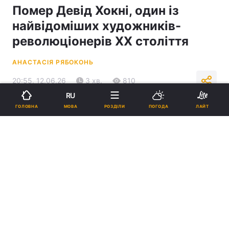
Помер Девід Хокні, один із
найвідоміших художників-
революціонерів XX століття
АНАСТАСІЯ РЯБОКОНЬ
20:55, 12.06.26
3 хв.
810
RU
МОВА
ГОЛОВНА
РОЗДІЛИ
ПОГОДА
ЛАЙТ
Підпишіться на нас в Google