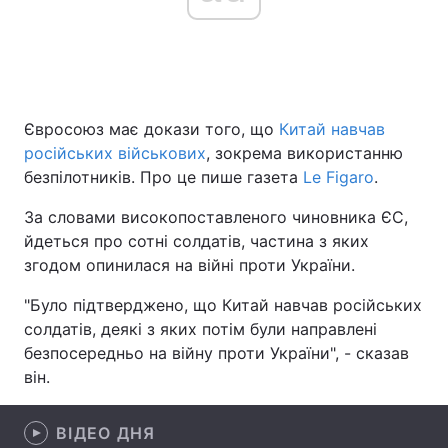
Головна
Війна
Євросоюз має докази того, що
Китай навчав
Україна
Політика
російських військових
, зокрема використанню
Економіка
Світ
безпілотників. Про це пише газета
Le Figaro
.
За словами високопоставленого чиновника ЄС,
Спорт
Наука
йдеться про сотні солдатів, частина з яких
Техно і зв'язок
Лайт
згодом опинилася на війні проти України.
"Було підтверджено, що Китай навчав російських
Зброя
Інциденти
солдатів, деякі з яких потім були направлені
Здоров'я
Туризм
безпосередньо на війну проти України", - сказав
він.
Цікавинки
Погода
ВІДЕО ДНЯ
Екологія
Регіони