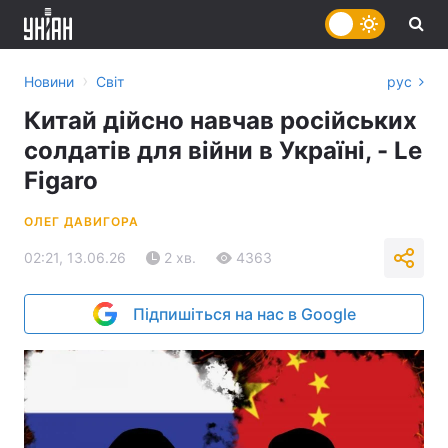
›
Новини
Світ
рус
Китай дійсно навчав російських
солдатів для війни в Україні, - Le
Figaro
ОЛЕГ ДАВИГОРА
02:21, 13.06.26
2 хв.
4363
Підпишіться на нас в Google