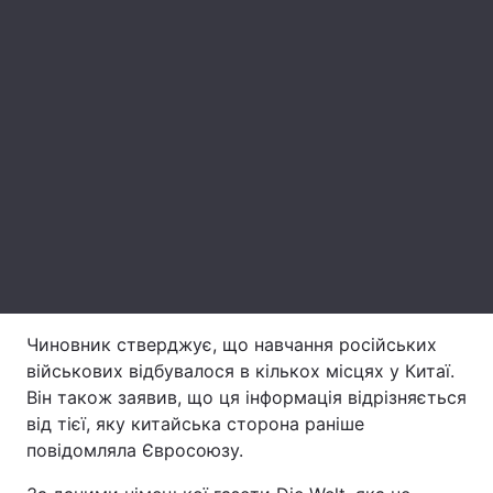
Лонгріди
Відео з Youtube
Статті
Інтерв'ю
Думки
Архів
Вакансії
Контакти
Послуги
Чиновник стверджує, що навчання російських
військових відбувалося в кількох місцях у Китаї.
Він також заявив, що ця інформація відрізняється
від тієї, яку китайська сторона раніше
повідомляла Євросоюзу.