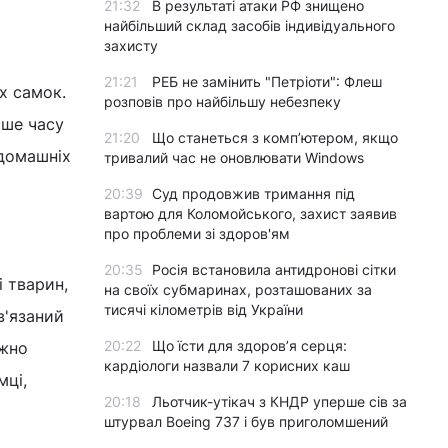
21:32
В результаті атаки РФ знищено
найбільший склад засобів індивідуального
захисту
21:21
РЕБ не замінить "Петріоти": Флеш
х самок.
розповів про найбільшу небезпеку
ьше часу
21:20
Що станеться з комп’ютером, якщо
 домашніх
тривалий час не оновлювати Windows
20:39
Суд продовжив тримання під
вартою для Коломойського, захист заявив
про проблеми зі здоров'ям
20:35
Росія встановила антидронові сітки
і тварин,
на своїх субмаринах, розташованих за
тисячі кілометрів від України
в'язаний
20:22
Що їсти для здоров’я серця:
ажно
кардіологи назвали 7 корисних каш
мці,
20:18
Льотчик-утікач з КНДР уперше сів за
штурвал Boeing 737 і був приголомшений