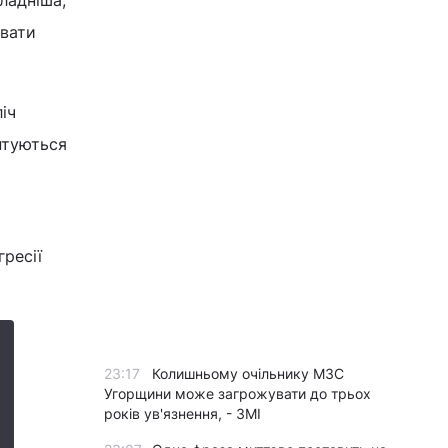
кладніша,
ивати
іч
нтуються
гресії
23:17
Колишньому очільнику МЗС
Угорщини може загрожувати до трьох
років ув'язнення, - ЗМІ