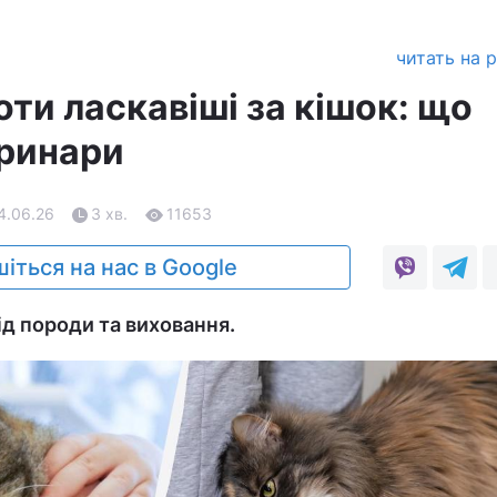
читать на 
оти ласкавіші за кішок: що
ринари
14.06.26
3 хв.
11653
іться на нас в Google
ід породи та виховання.