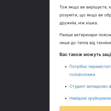
Тож якщо ви вирішуєте, к
розуміти, що якщо ви обр
дружнім, ніж кішка.
Раніше ветеринари поясн
лише до тепла від техніки
Вас також можуть заці
Потрібно перемістит
головоломка
Студент випадково в
Невідомі зруйнували