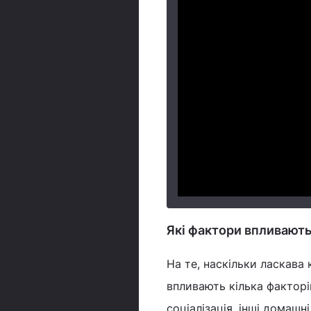
Які фактори впливають
На те, наскільки ласкава
впливають кілька факторів
соціалізація, інші домашн