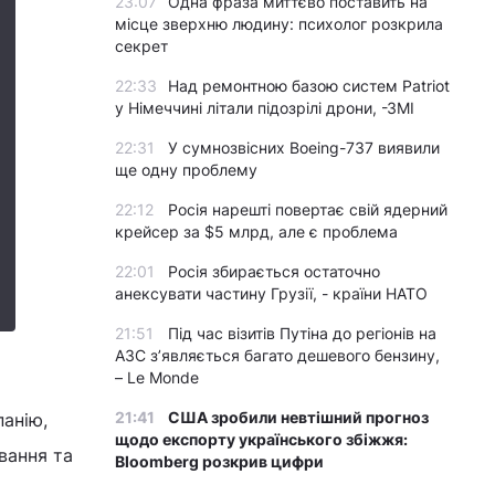
23:07
Одна фраза миттєво поставить на
місце зверхню людину: психолог розкрила
секрет
22:33
Над ремонтною базою систем Patriot
у Німеччині літали підозрілі дрони, -ЗМІ
22:31
У сумнозвісних Boeing-737 виявили
ще одну проблему
22:12
Росія нарешті повертає свій ядерний
крейсер за $5 млрд, але є проблема
22:01
Росія збирається остаточно
анексувати частину Грузії, - країни НАТО
21:51
Під час візитів Путіна до регіонів на
АЗС з’являється багато дешевого бензину,
– Le Monde
21:41
США зробили невтішний прогноз
панію,
щодо експорту українського збіжжя:
вання та
Bloomberg розкрив цифри