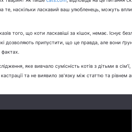
іх тварин? Як пише
cats.com
, відповідь на це питання с
 і на те, наскільки ласкавий ваш улюбленець, можуть впл
азів того, що коти ласкавіші за кішок, немає. Існує безл
які дозволяють припустити, що це правда, але вони ґру
 фактах.
ідження, яке вивчало сумісність котів з дітьми в сім'ї,
 кастрації та не виявило зв'язку між статтю та рівнем а