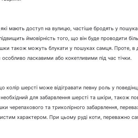
 які мають доступ на вулицю, частіше бродять у пошука
підвищить ймовірність того, що він буде проводити біл
ішки також можуть блукати у пошуках самця. Проте, в
 особливо ласкавими або кокетливими під час тічки.
о колір шерсті може відігравати певну роль у поведінц
, необхідний для забарвлення шерсті та шкіри, також по
кішки черепахового та триколірного забарвлення, перев
ристим характером. При цьому руді коти, переважно са