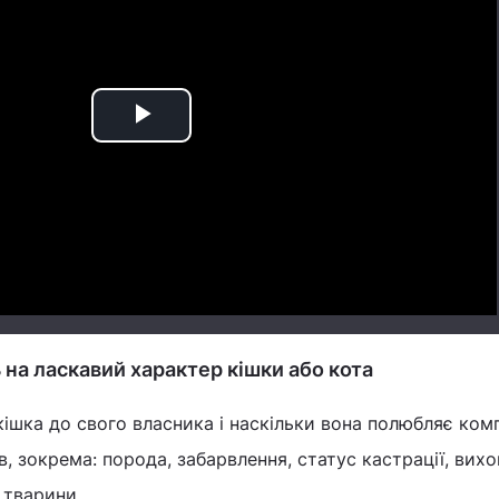
Play
Video
 на ласкавий характер кішки або кота
 кішка до свого власника і наскільки вона полюбляє ком
, зокрема: порода, забарвлення, статус кастрації, вихо
і тварини