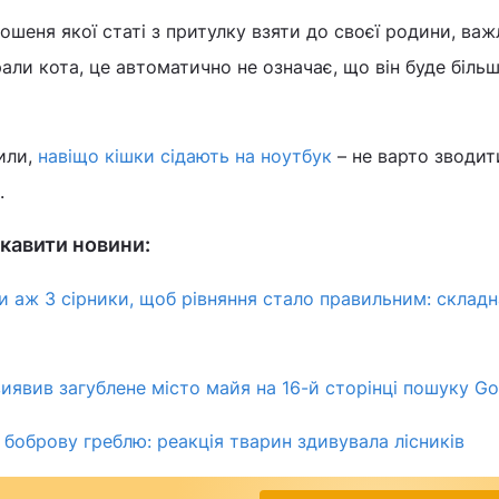
ошеня якої статі з притулку взяти до своєї родини, ва
али кота, це автоматично не означає, що він буде біль
или,
навіщо кішки сідають на ноутбук
– не варто зводит
.
кавити новини:
и аж 3 сірники, щоб рівняння стало правильним: складн
иявив загублене місто майя на 16-й сторінці пошуку Go
 боброву греблю: реакція тварин здивувала лісників