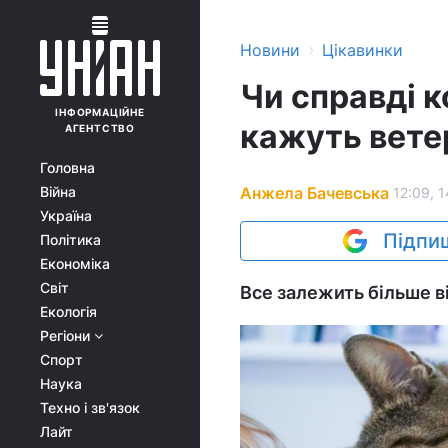
›
Новини
Цікавинки
Чи справді к
ІНФОРМАЦІЙНЕ
кажуть вете
АГЕНТСТВО
Головна
Анжела Бачевська
Війна
12:09, 
Україна
Підпиш
Політика
Економіка
Світ
Все залежить більше в
Екологія
Регіони
Спорт
Наука
Техно і зв'язок
Лайт