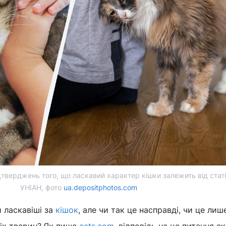
тверджень того, що ласкавий характер кішки залежить від статі
УНІАН, фото
ua.depositphotos.com
 ласкавіші за
кішок
, але чи так це насправді, чи це лиш