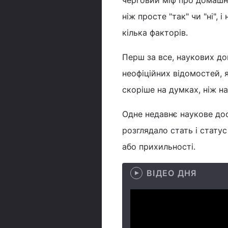
черговий міф про домашн
ніж просте "так" чи "ні",
кілька факторів.
Перш за все, наукових док
неофіційних відомостей, 
скоріше на думках, ніж на
Одне недавнє наукове досл
розглядало стать і статус
або прихильності.
ВІДЕО ДНЯ