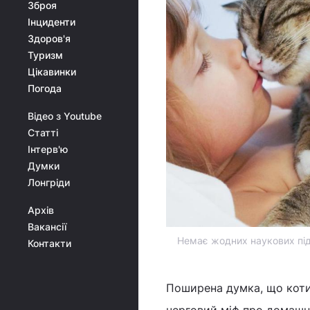
Зброя
Інциденти
Здоров'я
Туризм
Цікавинки
Погода
Відео з Youtube
Статті
Інтерв'ю
Думки
Лонгріди
Архів
Вакансії
Немає жодних наукових під
Контакти
Поширена думка, що коти