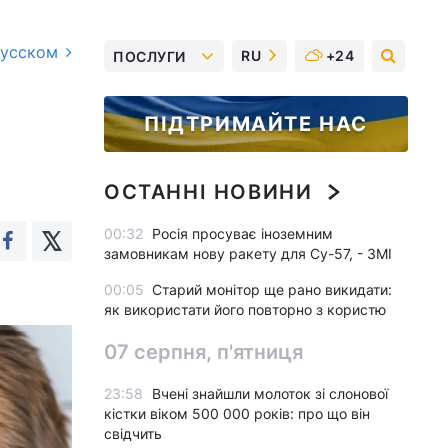
русском
RU
+24
ПОСЛУГИ
ПІДТРИМАЙТЕ НАС
ОСТАННІ НОВИНИ
00:32
Росія просуває іноземним
замовникам нову ракету для Су-57, - ЗМІ
00:05
Старий монітор ще рано викидати:
як використати його повторно з користю
07 серпня, п'ятниця
23:58
Вчені знайшли молоток зі слонової
кістки віком 500 000 років: про що він
свідчить