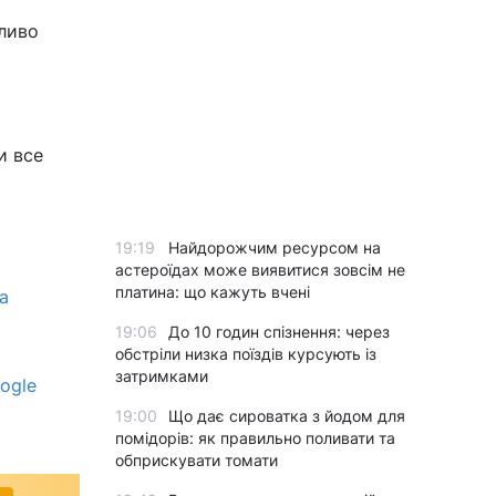
жливо
ш
и все
19:19
Найдорожчим ресурсом на
астероїдах може виявитися зовсім не
платина: що кажуть вчені
а
19:06
До 10 годин спізнення: через
обстріли низка поїздів курсують із
затримками
ogle
19:00
Що дає сироватка з йодом для
помідорів: як правильно поливати та
обприскувати томати