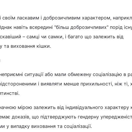
і своїм ласкавим і доброзичливим характером, наприкл
Однак навіть всередині "більш доброзичливих" порід іс
аскавіший – самці чи самки, і багато що залежить від
у та виховання кішки.
я
 неприємні ситуації або мали обмежену соціалізацію в 
відстороненими і виявляти менше прихильності, ніж ті, 
тинстві.
значною мірою залежить від індивідуального характеру 
немає доказів, що підтверджують гендерну упередженіс
и у випадку виховання та соціалізації.