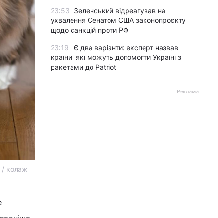
23:53
Зеленський відреагував на
ухвалення Сенатом США законопроєкту
щодо санкцій проти РФ
23:19
Є два варіанти: експерт назвав
країни, які можуть допомогти Україні з
ракетами до Patriot
Реклама
 / колаж
е