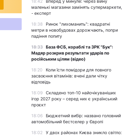
18:42
Вперед у минуле: через війну
маленькі магазини замінять супермаркети,
- експерт
18:38
Ринок "лихоманить": квадратні
метри в новобудовах дорожчають, попри
падіння попиту
18:33
База ФСБ, кораблі та ЗРК "Бук":
Мадяр розкрив результати ударів по
російським цілям (відео)
18:20
Коли їсти помідори для повного
засвоєння вітамінів: вчені дали чітку
відповідь
18:09
Складено топ-10 найочікуваніших
ігор 2027 року – серед них є український
проєкт
18:06
Бюджетний вибір: названо головний
автомобільний бестселер у Європі
18:02
У двох районах Києва зникло світло: