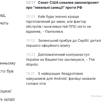
20:17
Сенат США схвалив законопроект
про "пекельні санкції" проти РФ
ад,
20:01
Київ буде значно краще
підготовлений до зими, але фактор
нують
обстрілів і можливостей ППО ніхто не
відміняв, - Пантелеєв
19:52
Зеленський прибув до Сербії: деталі
першого офіційного візиту
19:23
Дипломатичний контранаступ
України на Вашингтон захлинувся, - The
ранньому
Atlantic
хто був
19:21
5 найкращих бездротових
навушників для Android: фахівці назвали
головні хіти
кішки/
Реклама
ть щодо