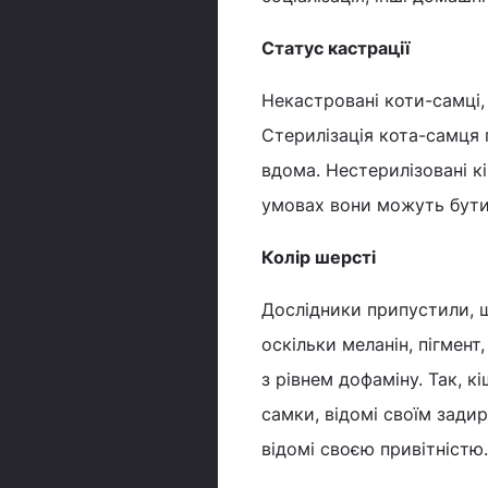
Статус кастрації
Некастровані коти-самці,
Стерилізація кота-самця 
вдома. Нестерилізовані к
умовах вони можуть бути
Колір шерсті
Дослідники припустили, щ
оскільки меланін, пігмент
з рівнем дофаміну. Так, 
самки, відомі своїм зади
відомі своєю привітністю.