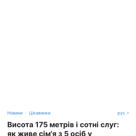
›
Новини
Цікавинки
рус
Висота 175 метрів і сотні слуг:
як живе сім'я з 5 осіб у