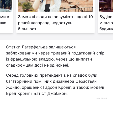
ими в
Заможні люди не розуміють, що ці 10
Будіве
ішшю
речей насправді недоступні
мільяр
більшості
будин
Статки Лагерфельда залишаються
заблокованими через тривалий податковий спір
із французькою владою, через що виплати
спадкоємцям досі не здійснені.
Серед головних претендентів на спадок були
багаторічний помічник дизайнера Себастьян
Жондо, хрещеник Гадсон Кроніг, а також моделі
Бред Кроніг і Батіст Джабіконі.
Реклама