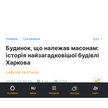
›
Новини
Цікавинки
рус
Будинок, що належав масонам:
історія найзагадковішої будівлі
Харкова
САВЕЛІЙ ЛАПТІНОВ
09:00, 09.06.26
4 хв.
3783
RU
МОВА
ГОЛОВНА
РОЗДІЛИ
ПОГОДА
ЛАЙТ
Підпишіться на нас в Google