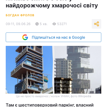
найдорожчому хмарочосі світу
БОГДАН ФРОЛОВ
09:11, 09.06.26
5 хв.
53271
Підпишіться на нас в Google
Це не просто хмарочос / колаж УНІАН, фото Wikipedia
Там є шестиповерховий паркінг, власний