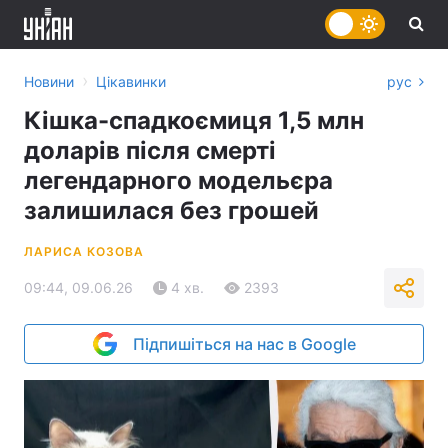
›
Новини
Цікавинки
рус
Кішка-спадкоємиця 1,5 млн
доларів після смерті
легендарного модельєра
залишилася без грошей
ЛАРИСА КОЗОВА
09:44, 09.06.26
4 хв.
2393
Підпишіться на нас в Google