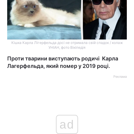
Кішка Карла Лігерфельда досі не отримала свій спадок / колаж
УНІАН, фото Вікіпедія
Проти тварини виступають родичі Карла
Лагерфельда, який помер у 2019 році.
Реклама
ad