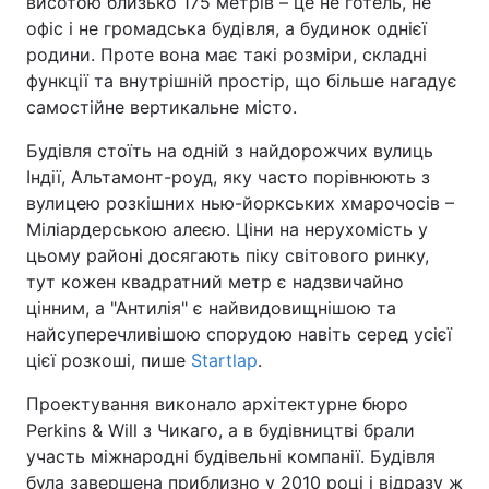
висотою близько 175 метрів – це не готель, не
офіс і не громадська будівля, а будинок однієї
родини. Проте вона має такі розміри, складні
функції та внутрішній простір, що більше нагадує
самостійне вертикальне місто.
Будівля стоїть на одній з найдорожчих вулиць
Індії, Альтамонт-роуд, яку часто порівнюють з
вулицею розкішних нью-йоркських хмарочосів –
Міліардерською алеєю. Ціни на нерухомість у
цьому районі досягають піку світового ринку,
тут кожен квадратний метр є надзвичайно
цінним, а "Антилія" є найвидовищнішою та
найсуперечливішою спорудою навіть серед усієї
цієї розкоші, пише
Startlap
.
Проектування виконало архітектурне бюро
Perkins & Will з Чикаго, а в будівництві брали
участь міжнародні будівельні компанії. Будівля
була завершена приблизно у 2010 році і відразу ж