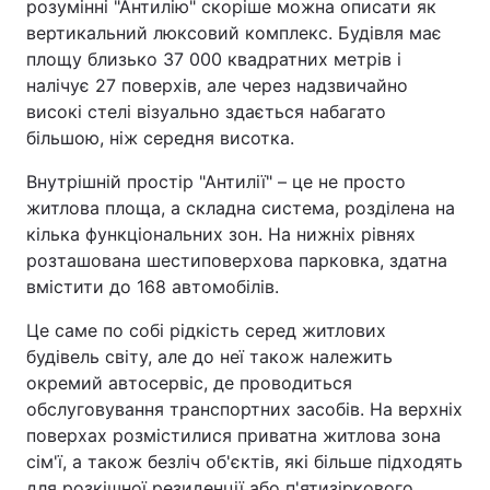
розумінні "Антилію" скоріше можна описати як
вертикальний люксовий комплекс. Будівля має
площу близько 37 000 квадратних метрів і
налічує 27 поверхів, але через надзвичайно
високі стелі візуально здається набагато
більшою, ніж середня висотка.
Внутрішній простір "Антилії" – це не просто
житлова площа, а складна система, розділена на
кілька функціональних зон. На нижніх рівнях
розташована шестиповерхова парковка, здатна
вмістити до 168 автомобілів.
Це саме по собі рідкість серед житлових
будівель світу, але до неї також належить
окремий автосервіс, де проводиться
обслуговування транспортних засобів. На верхніх
поверхах розмістилися приватна житлова зона
сім'ї, а також безліч об'єктів, які більше підходять
для розкішної резиденції або п'ятизіркового