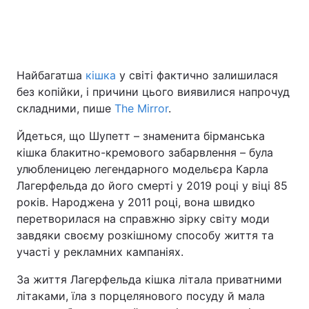
Головна
Війна
Найбагатша
кішка
у світі фактично залишилася
Україна
Політика
без копійки, і причини цього виявилися напрочуд
складними, пише
The Mirror
.
Економіка
Світ
Йдеться, що Шупетт – знаменита бірманська
Спорт
Наука
кішка блакитно-кремового забарвлення – була
улюбленицею легендарного модельєра Карла
Техно і зв'язок
Лайт
Лагерфельда до його смерті у 2019 році у віці 85
років. Народжена у 2011 році, вона швидко
Зброя
Інциденти
перетворилася на справжню зірку світу моди
завдяки своєму розкішному способу життя та
Здоров'я
Туризм
участі у рекламних кампаніях.
Цікавинки
Погода
За життя Лагерфельда кішка літала приватними
літаками, їла з порцелянового посуду й мала
Екологія
Регіони