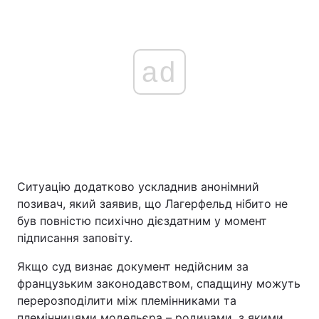
ad
Ситуацію додатково ускладнив анонімний
позивач, який заявив, що Лагерфельд нібито не
був повністю психічно дієздатним у момент
підписання заповіту.
Якщо суд визнає документ недійсним за
французьким законодавством, спадщину можуть
перерозподілити між племінниками та
племінницями модельєра – родичами, з якими