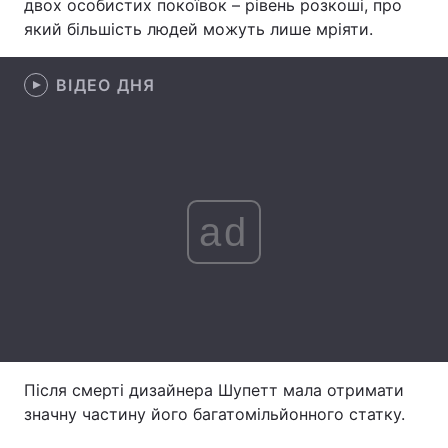
двох особистих покоївок – рівень розкоші, про
який більшість людей можуть лише мріяти.
Лонгріди
ВІДЕО ДНЯ
Відео з Youtube
Статті
Інтерв'ю
Думки
Архів
Вакансії
ad
Контакти
Послуги
Після смерті дизайнера Шупетт мала отримати
значну частину його багатомільйонного статку.