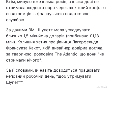
Втім, минуло вже кілька років, а кішка досі не
отримала жодного євро через затяжний конфлікт
Тема оформлення
спадкоємців із французькою податковою
службою.
За даними ЗМІ, Шупетт мала успадкувати
близько 1,5 мільйона доларів (приблизно £1,13
млн). Колишня хатня працівниця Лагерфельда
Франсуаза Какот, якій дизайнер довірив догляд
за твариною, розповіла The Atlantic, що вони "не
отримали нічого".
За її словами, їй навіть доводиться працювати
неповний робочий день, "щоб утримувати
Шупетт".
Реклама