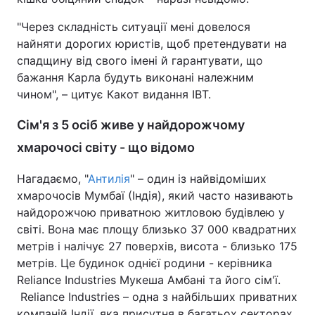
"Через складність ситуації мені довелося
найняти дорогих юристів, щоб претендувати на
спадщину від свого імені й гарантувати, що
бажання Карла будуть виконані належним
чином", – цитує Какот видання IBT.
Сім'я з 5 осіб живе у найдорожчому
хмарочосі світу - що відомо
Нагадаємо, "
Антилія
" – один із найвідоміших
хмарочосів Мумбаї (Індія), який часто називають
найдорожчою приватною житловою будівлею у
світі. Вона має площу близько 37 000 квадратних
метрів і налічує 27 поверхів, висота - близько 175
метрів. Це будинок однієї родини - керівника
Reliance Industries Мукеша Амбані та його сім'ї.
Reliance Industries – одна з найбільших приватних
компаній Індії, яка присутня в багатьох секторах