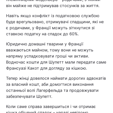
він майже не підтримував стосунків за життя.
Навіть якщо конфлікт із податковою службою
буде врегульовано, отримувачі спадщини, які не
є родичами, у Франції можуть зіткнутися зі
ставкою податку на спадок до 60%.
Юридично домашні тварини у Франції
вважаються майном, тому вони не можуть
напряму успадковувати гроші чи активи.
Водночас кошти для Шупетт мали передати саме
Франсуазі Какот для догляду за кішкою.
Тепер жінці довелося наймати дорогих адвокатів
за власний кошт, аби домогтися виконання
останньої волі Лагерфельда та продовжувати
забезпечувати Шупетт.
Коли саме справа завершиться і чи отримає
кішка обіцяний спадок – наразі невідомо.