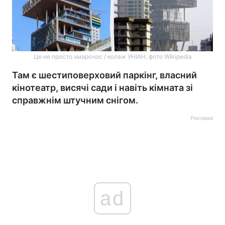
Це не просто хмарочос / колаж УНІАН, фото Wikipedia
Там є шестиповерховий паркінг, власний
кінотеатр, висячі сади і навіть кімната зі
справжнім штучним снігом.
Реклама
ad