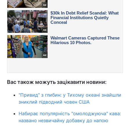
Вас також можуть зацікавити новини:
"Привид" з глибин: у Тихому океані знайшли
зниклий підводний човен США
Набирає популярність "омолоджуюча" кава:
названо незвичайну добавку до напою