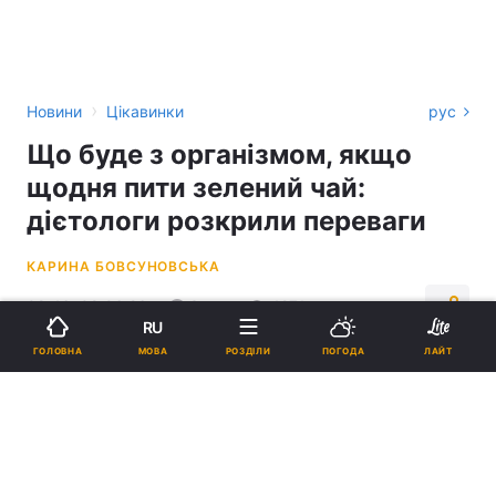
›
Новини
Цікавинки
рус
Що буде з організмом, якщо
щодня пити зелений чай:
дієтологи розкрили переваги
КАРИНА БОВСУНОВСЬКА
08:46, 09.06.26
3 хв.
4271
RU
МОВА
ГОЛОВНА
РОЗДІЛИ
ПОГОДА
ЛАЙТ
Підпишіться на нас в Google