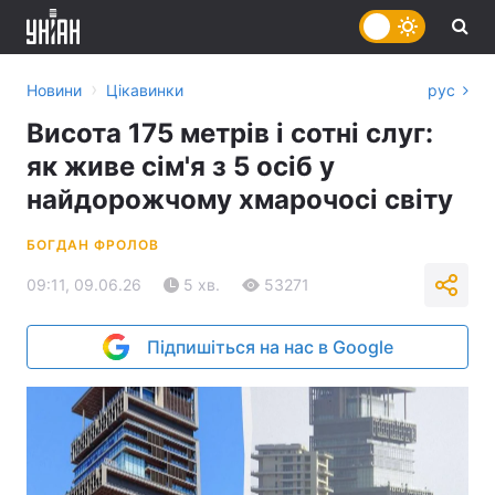
›
Новини
Цікавинки
рус
Висота 175 метрів і сотні слуг:
як живе сім'я з 5 осіб у
найдорожчому хмарочосі світу
БОГДАН ФРОЛОВ
09:11, 09.06.26
5 хв.
53271
Підпишіться на нас в Google