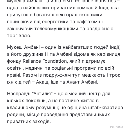
Мукеша Амбані та його сім'ї. Reliance Industries –
одна з найбільших приватних компаній Індії, яка
присутня в багатьох секторах економіки,
починаючи від енергетики та нафтохімії і
закінчуючи телекомунікаціями та роздрібною
торгівлею.
Мукеш Амбані – один із найбагатших людей Індії,
а його дружина Ніта Амбані відома як керівниця
фонду Reliance Foundation, який підтримує
освітні, медичні та соціальні програми по всій
країні. Разом із подружжям тут мешкають і троє
їхніх дітей – Акаш, Іша та Анант Амбані.
Насправді "Антилія" – це сімейний центр для
кількох поколінь, а не постійне житло в
класичному розумінні; це офіційна штаб-квартира
родини, місце проведення представницьких і
приватних заходів.
Реклама