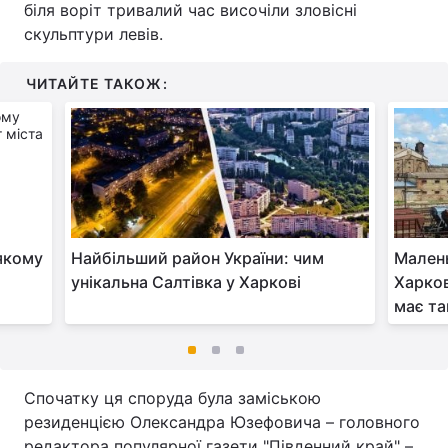
біля воріт тривалий час височіли зловісні
скульптури левів.
ЧИТАЙТЕ ТАКОЖ:
якому
Найбільший район України: чим
Малень
унікальна Салтівка у Харкові
Харков
має та
Спочатку ця споруда була заміською
резиденцією Олександра Юзефовича – головного
редактора популярної газети "Південний край" –