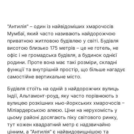
Головна
Війна
"Антилія" – один із найвідоміших хмарочосів
Мумбаї, який часто називають найдорожчою
Україна
Політика
приватною житловою будівлею у світі. Будівля
висотою близько 175 метрів – це не готель, не
Економіка
Світ
офіс і не громадська будівля, а будинок однієї
родини. Проте вона має такі розміри, складні
Спорт
Наука
функції та внутрішній простір, що більше нагадує
самостійне вертикальне місто.
Техно і зв'язок
Лайт
Будівля стоїть на одній з найдорожчих вулиць
Зброя
Інциденти
Індії, Альтамонт-роуд, яку часто порівнюють з
вулицею розкішних нью-йоркських хмарочосів –
Здоров'я
Туризм
Міліардерською алеєю. Ціни на нерухомість у
цьому районі досягають піку світового ринку,
Цікавинки
Погода
тут кожен квадратний метр є надзвичайно
Екологія
Регіони
цінним, а "Антилія" є найвидовищнішою та