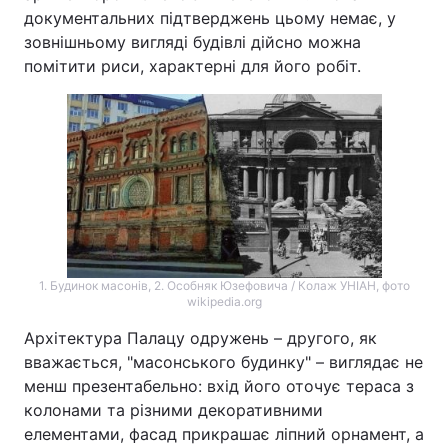
документальних підтверджень цьому немає, у
зовнішньому вигляді будівлі дійсно можна
помітити риси, характерні для його робіт.
1. Будинок масонів, 2. Особняк Юзефовича / Колаж УНІАН, фото
wikipedia.org
Архітектура Палацу одружень – другого, як
вважається, "масонського будинку" – виглядає не
менш презентабельно: вхід його оточує тераса з
колонами та різними декоративними
елементами, фасад прикрашає ліпний орнамент, а