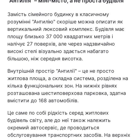
"Антилія" – міні-місто, а не проста будівля
Замість сімейного будинку в класичному
розумінні "Антилію" скоріше можна описати як
вертикальний люксовий комплекс. Будівля має
площу близько 37 000 квадратних метрів і
налічує 27 поверхів, але через надзвичайно
високі стелі візуально здається набагато
більшою, ніж середня висотка.
Внутрішній простір "Антилії" – це не просто
житлова площа, а складна система, розділена на
кілька функціональних зон. На нижніх рівнях
розташована шестиповерхова парковка, здатна
вмістити до 168 автомобілів.
Це саме по собі рідкість серед житлових
будівель світу, але до неї також належить
окремий автосервіс, де проводиться
обслуговування транспортних засобів. На верхніх