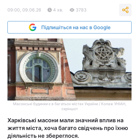
09:00, 09.06.26
4 хв.
3783
Підпишіться на нас в Google
Масонські будинки є в багатьох містах України / Колаж УНІАН,
скріншот
Харківські масони мали значний вплив на
життя міста, хоча багато свідчень про їхню
діяльність не збереглося.