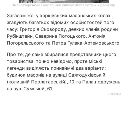
Імператорський Харківський університет / фото wikipedia.org
Загалом же, у харківських масонських колах
згадують багатьох відомих особистостей того
часу: Григорія Сковороду, деяких членів родини
Рубінштейн, Северина Потоцького, Антонія
Погорельського та Петра Гулака-Артемовського.
Про те, де саме збиралися представники цього
товариства, точно невідомо, проте міські
легенди виділяють принаймні два варіанти:
будинок масонів на вулиці Святодухівській
(колишній Пролетарській), 10 та Палац одружень
на вул. Сумській, 61.
Реклама