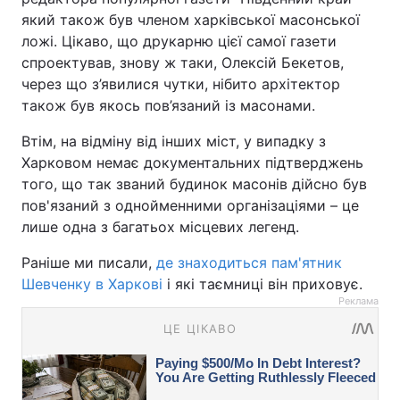
який також був членом харківської масонської
ложі. Цікаво, що друкарню цієї самої газети
спроектував, знову ж таки, Олексій Бекетов,
через що з’явилися чутки, нібито архітектор
також був якось пов’язаний із масонами.
Втім, на відміну від інших міст, у випадку з
Харковом немає документальних підтверджень
того, що так званий будинок масонів дійсно був
пов'язаний з однойменними організаціями – це
лише одна з багатьох місцевих легенд.
Раніше ми писали,
де знаходиться пам'ятник
Шевченку в Харкові
і які таємниці він приховує.
Реклама