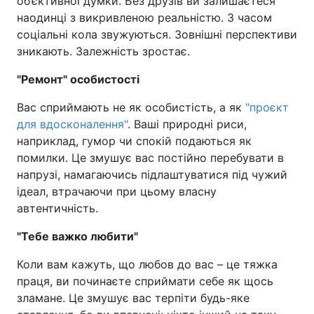
об’єктивної думки. Без друзів ви залишаєтеся
наодинці з викривленою реальністю. З часом
соціальні кола звужуються. Зовнішні перспективи
зникають. Залежність зростає.
"Ремонт" особистості
Вас сприймають не як особистість, а як
"проєкт
для вдосконалення"
. Ваші природні риси,
наприклад, гумор чи спокій подаються як
помилки. Це змушує вас постійно перебувати в
напрузі, намагаючись підлаштуватися під чужий
ідеал, втрачаючи при цьому власну
автентичність.
"Тебе важко любити"
Коли вам кажуть, що любов до вас – це тяжка
праця, ви починаєте сприймати себе як щось
зламане. Це змушує вас терпіти будь-яке