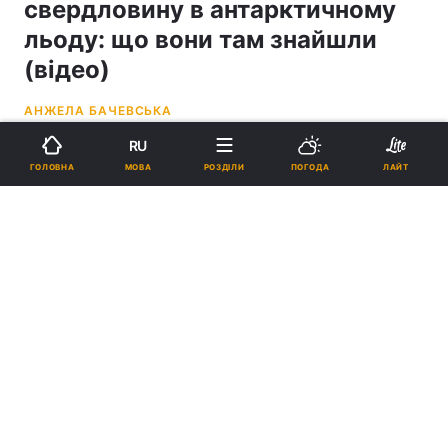
свердловину в антарктичному
льоду: що вони там знайшли
(відео)
АНЖЕЛА БАЧЕВСЬКА
RU
22:33, 24.02.26
4 хв.
24074
МОВА
ГОЛОВНА
РОЗДІЛИ
ПОГОДА
ЛАЙТ
Підпишіться на нас в Google
Вчені пробурили величезну свердловину в антарктичному льоду:
що вони там знайшли (відео)
Зараз дослідники працюють над
перевіркою своїх висновків.
Реклама