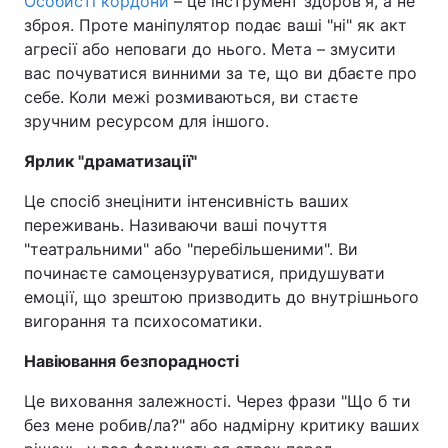
Особисті кордони
– це інструмент здоров'я, а не
зброя. Проте маніпулятор подає ваші "ні" як акт
агресії або неповаги до нього. Мета – змусити
вас почуватися винними за те, що ви дбаєте про
себе. Коли межі розмиваються, ви стаєте
зручним ресурсом для іншого.
Ярлик "драматизації"
Це спосіб знецінити інтенсивність ваших
переживань. Називаючи ваші почуття
"театральними" або "перебільшеними". Ви
починаєте самоцензуруватися, придушувати
емоції, що зрештою призводить до внутрішнього
вигорання та психосоматики.
Навіювання безпорадності
Це виховання залежності. Через фрази "Що б ти
без мене робив/ла?" або надмірну критику ваших