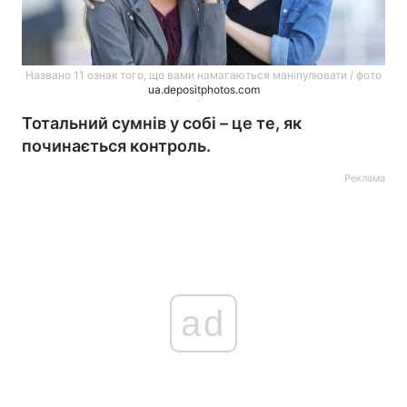
Названо 11 ознак того, що вами намагаються маніпулювати / фото
ua.depositphotos.com
Тотальний сумнів у собі – це те, як
починається контроль.
Реклама
ad