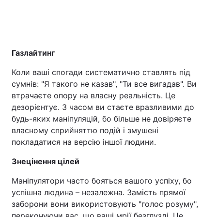
Газлайтинг
Коли ваші спогади систематично ставлять під
сумнів: "Я такого не казав", "Ти все вигадав". Ви
втрачаєте опору на власну реальність. Це
дезорієнтує. З часом ви стаєте вразливими до
будь-яких маніпуляцій, бо більше не довіряєте
власному сприйняттю подій і змушені
покладатися на версію іншої людини.
Знецінення цілей
Маніпулятори часто бояться вашого успіху, бо
успішна людина – незалежна. Замість прямої
заборони вони використовують "голос розуму",
переконуючи вас, що ваші мрії безглузді. Це