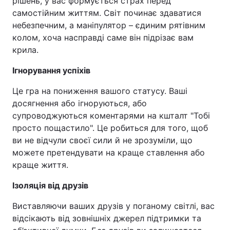
рішень, у вас формується страх перед
самостійним життям. Світ починає здаватися
небезпечним, а маніпулятор – єдиним рятівним
колом, хоча насправді саме він підрізає вам
крила.
Ігнорування успіхів
Це гра на пониження вашого статусу. Ваші
досягнення або ігноруються, або
супроводжуються коментарями на кшталт "Тобі
просто пощастило". Це робиться для того, щоб
ви не відчули своєї сили й не зрозуміли, що
можете претендувати на краще ставлення або
краще життя.
Ізоляція від друзів
Виставляючи ваших друзів у поганому світлі, вас
відсікають від зовнішніх джерел підтримки та