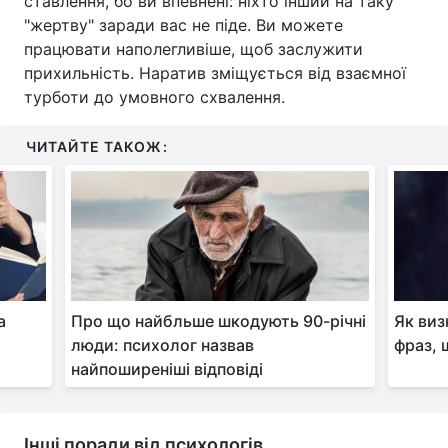
ставлення, бо ви впевнені: ніхто інший на таку
"жертву" заради вас не піде. Ви можете
працювати наполегливіше, щоб заслужити
прихильність. Наратив зміщується від взаємної
турботи до умовного схвалення.
ЧИТАЙТЕ ТАКОЖ:
а
Про що найбльше шкодують 90-річні
Як виз
люди: психолог назвав
фраз, 
найпоширеніші відповіді
Інші поради від психологів