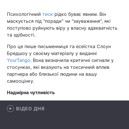
Психологічний
тиск
рідко буває явним. Він
маскується під "поради" чи "зауваження", які
Головна
Війна
поступово руйнують віру у власну адекватність
та здібності.
Україна
Політика
Про це пише письменниця та есеїстка Слоун
Економіка
Світ
Бредшоу у своєму матеріалу у виданні
YourTango
. Вона визначила критичні сигнали у
Спорт
Наука
стосунках, які вказують на токсичний вплив
партнера або близької людини на вашу
Техно і зв'язок
Лайт
самооцінку.
Зброя
Інциденти
Надмірна чутливість
Здоров'я
Туризм
ВІДЕО ДНЯ
Цікавинки
Погода
Екологія
Регіони