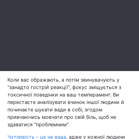
Лонгріди
Відео з Youtube
Статті
Інтерв'ю
Думки
Архів
Вакансії
Контакти
Коли вас ображають, а потім звинувачують у
Послуги
"занадто гострій реакції", фокус зміщується з
токсичної поведінки на ваш темперамент. Ви
перестаєте аналізувати вчинок іншої людини й
починаєте шукати вади в собі, згодом
привчаючись мовчати про свій біль, щоб не
здаватися "проблемним".
Чутливість – це не вада
, адже у кожної людини