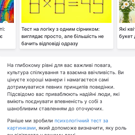
і:
Тест на логіку з одним сірником:
Які кв
иє
виглядає просто, але більшість не
букет 
бачить відповіді одразу
На глибокому рівні для вас важливі повага,
культура спілкування та взаємна ввічливість. Ви
цінуєте хороші манери і намагаєтеся самі
дотримуватися певних принципів поведінки.
Підсвідомо вас приваблюють надійні люди, які
вміють поєднувати впевненість у собі з
шанобливим ставленням до оточуючих.
Раніше ми зробили
психологічний тест за
картинками
, який допоможе визначити, яку роль