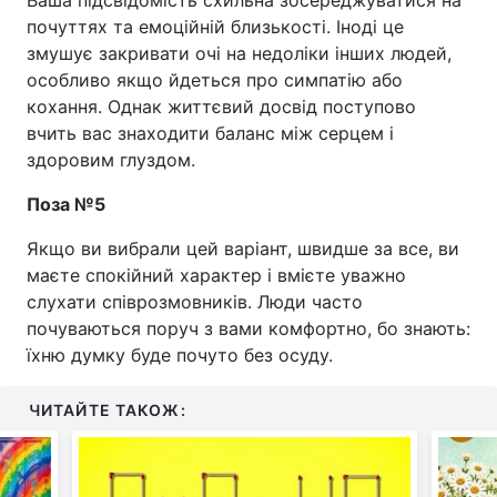
Ваша підсвідомість схильна зосереджуватися на
почуттях та емоційній близькості. Іноді це
змушує закривати очі на недоліки інших людей,
особливо якщо йдеться про симпатію або
кохання. Однак життєвий досвід поступово
вчить вас знаходити баланс між серцем і
здоровим глуздом.
Поза №5
Якщо ви вибрали цей варіант, швидше за все, ви
маєте спокійний характер і вмієте уважно
слухати співрозмовників. Люди часто
почуваються поруч з вами комфортно, бо знають:
їхню думку буде почуто без осуду.
ЧИТАЙТЕ ТАКОЖ: