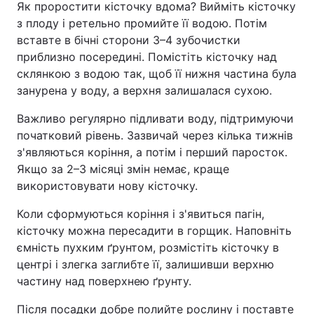
Як проростити кісточку вдома? Вийміть кісточку
з плоду і ретельно промийте її водою. Потім
вставте в бічні сторони 3–4 зубочистки
приблизно посередині. Помістіть кісточку над
склянкою з водою так, щоб її нижня частина була
занурена у воду, а верхня залишалася сухою.
Важливо регулярно підливати воду, підтримуючи
початковий рівень. Зазвичай через кілька тижнів
з'являються коріння, а потім і перший паросток.
Якщо за 2–3 місяці змін немає, краще
використовувати нову кісточку.
Коли сформуються коріння і з'явиться пагін,
кісточку можна пересадити в горщик. Наповніть
ємність пухким ґрунтом, розмістіть кісточку в
центрі і злегка заглибте її, залишивши верхню
частину над поверхнею ґрунту.
Після посадки добре полийте рослину і поставте