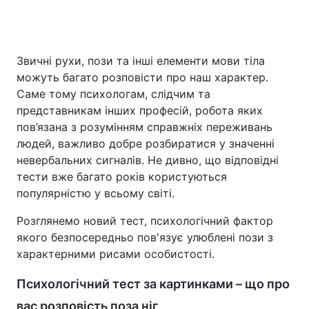
Головна
Війна
Звичні рухи, пози та інші елементи мови тіла
можуть багато розповісти про наш характер.
Україна
Політика
Саме тому психологам, слідчим та
представникам інших професій, робота яких
Економіка
Світ
пов’язана з розумінням справжніх переживань
людей, важливо добре розбиратися у значенні
Спорт
Наука
невербальних сигналів. Не дивно, що відповідні
тести вже багато років користуються
Техно і зв'язок
Лайт
популярністю у всьому світі.
Зброя
Інциденти
Розглянемо новий тест, психологічний фактор
якого безпосередньо пов'язує улюблені пози з
Здоров'я
Туризм
характерними рисами особистості.
Цікавинки
Погода
Психологічний тест за картинками – що про
Екологія
Регіони
вас розповість поза ніг