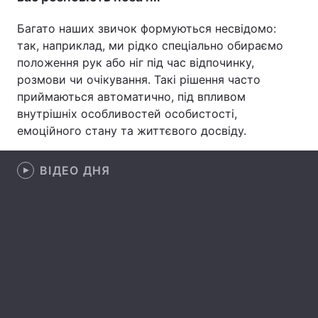
Лонгріди
Багато наших звичок формуються несвідомо:
так, наприклад, ми рідко спеціально обираємо
положення рук або ніг під час відпочинку,
Відео з Youtube
Статті
розмови чи очікування. Такі рішення часто
приймаються автоматично, під впливом
Інтерв'ю
Думки
внутрішніх особливостей особистості,
Архів
Вакансії
емоційного стану та життєвого досвіду.
Контакти
ВІДЕО ДНЯ
Послуги