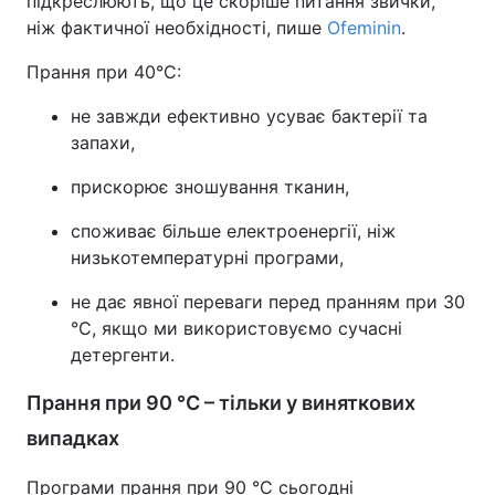
підкреслюють, що це скоріше питання звички,
ніж фактичної необхідності, пише
Ofeminin
.
Прання при 40°C:
не завжди ефективно усуває бактерії та
запахи,
прискорює зношування тканин,
споживає більше електроенергії, ніж
низькотемпературні програми,
не дає явної переваги перед пранням при 30
°C, якщо ми використовуємо сучасні
детергенти.
Прання при 90 °C – тільки у виняткових
випадках
Програми прання при 90 °C сьогодні