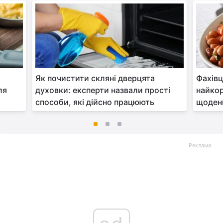
Як почистити скляні дверцята
Фахівц
ля
духовки: експерти назвали прості
найко
способи, які дійсно працюють
щоден
Реклама