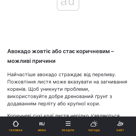
ad
Авокадо жовтіє або стає коричневим –
можливі причини
Найчастіше авокадо страждає від переливу.
Пожовтіння листя може вказувати на загнивання
коренів. Щоб уникнути проблеми,
використовуйте добре дренований ґрунт з
додаванням перліту або крупної кори.
Коричневі сухі краї листя нерідко з'являються
через занадто яскраве сонце. У цьому випадку
RU
рослину варто переставити в менш спекотне
МОВА
ГОЛОВНА
РОЗДІЛИ
ПОГОДА
ЛАЙТ