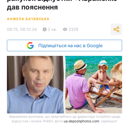
дав пояснення
АНЖЕЛА БАЧЕВСЬКА
06:15, 08.10.24
2 хв.
2329
Підпишіться на нас в Google
Авраменко розповів, що звертайтись до директора потрібно щодо
відпустки / колаж УНІАН, фото
ua.depositphotos.com
, скриншот