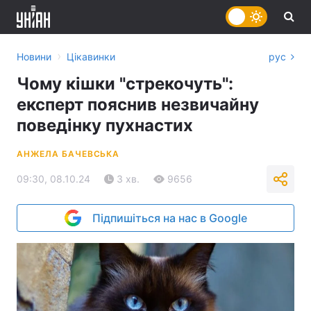
›
Новини
Цікавинки
рус
Чому кішки "стрекочуть":
експерт пояснив незвичайну
поведінку пухнастих
АНЖЕЛА БАЧЕВСЬКА
09:30, 08.10.24
3 хв.
9656
Підпишіться на нас в Google