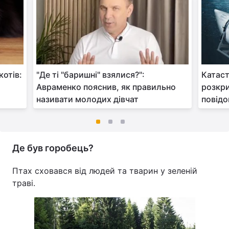
котів:
"Де ті "баришні" взялися?":
Катаст
Авраменко пояснив, як правильно
розкри
називати молодих дівчат
повідо
Де був горобець?
Птах сховався від людей та тварин у зеленій
траві.