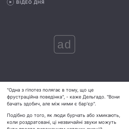
ВІДЕО ДНЯ
Лонгріди
Відео з Youtube
Статті
Інтерв'ю
Думки
ad
Архів
Вакансії
Контакти
Послуги
"Одна з гіпотез полягає в тому, що це
фрустраційна поведінка", - каже Дельгадо. "Вони
бачать здобич, але між ними є бар'єр".
Подібно до того, як люди бурчать або хмикають,
коли роздратовані, ці незвичайні звуки можуть