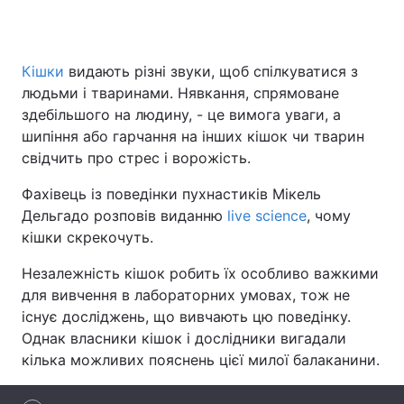
Кішки
видають різні звуки, щоб спілкуватися з
Головна
Війна
людьми і тваринами. Нявкання, спрямоване
здебільшого на людину, - це вимога уваги, а
Україна
Політика
шипіння або гарчання на інших кішок чи тварин
свідчить про стрес і ворожість.
Економіка
Світ
Фахівець із поведінки пухнастиків Мікель
Спорт
Наука
Дельгадо розповів виданню
live science
, чому
кішки скрекочуть.
Техно і зв'язок
Лайт
Незалежність кішок робить їх особливо важкими
Зброя
Інциденти
для вивчення в лабораторних умовах, тож не
існує досліджень, що вивчають цю поведінку.
Здоров'я
Туризм
Однак власники кішок і дослідники вигадали
Цікавинки
Погода
кілька можливих пояснень цієї милої балаканини.
Екологія
Регіони