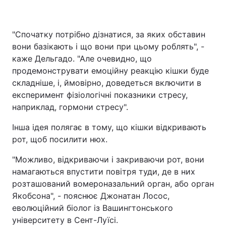
"Спочатку потрібно дізнатися, за яких обставин
вони базікають і що вони при цьому роблять", -
каже Дельгадо. "Але очевидно, що
продемонструвати емоційну реакцію кішки буде
складніше, і, ймовірно, доведеться включити в
експеримент фізіологічні показники стресу,
наприклад, гормони стресу".
Інша ідея полягає в тому, що кішки відкривають
рот, щоб посилити нюх.
"Можливо, відкриваючи і закриваючи рот, вони
намагаються впустити повітря туди, де в них
розташований вомероназальний орган, або орган
Якобсона", - пояснює Джонатан Лосос,
еволюційний біолог із Вашингтонського
університету в Сент-Луїсі.