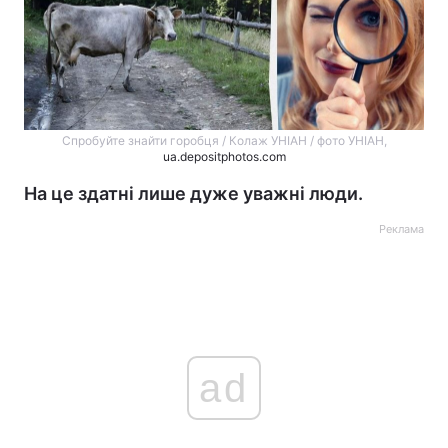
Спробуйте знайти горобця / Колаж УНІАН / фото УНІАН,
ua.depositphotos.com
На це здатні лише дуже уважні люди.
Реклама
ad