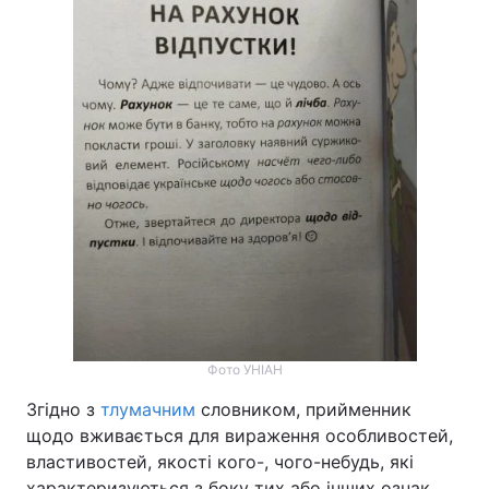
Фото УНІАН
Згідно з
тлумачним
словником, прийменник
щодо вживається для вираження особливостей,
властивостей, якості кого-, чого-небудь, які
характеризуються з боку тих або інших ознак,