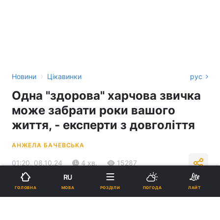
›
Новини
Цікавинки
рус
Одна "здорова" харчова звичка
може забрати роки вашого
життя, - експерти з довголіття
АНЖЕЛА БАЧЕВСЬКА
01:20, 08.10.24
4 хв.
15287
RU
МОВА
ГОЛОВНА
РОЗДІЛИ
ПОГОДА
ЛАЙТ
Підпишіться на нас в Google