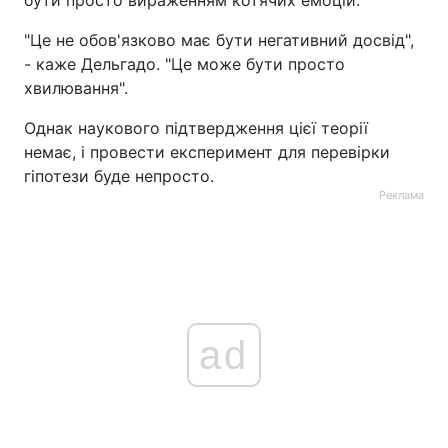
бути просто вираженням котячих емоцій.
Тема оформлення
"Це не обов'язково має бути негативний досвід",
- каже Дельгадо. "Це може бути просто
хвилювання".
Однак наукового підтвердження цієї теорії
немає, і провести експеримент для перевірки
гіпотези буде непросто.
Реклама
ad