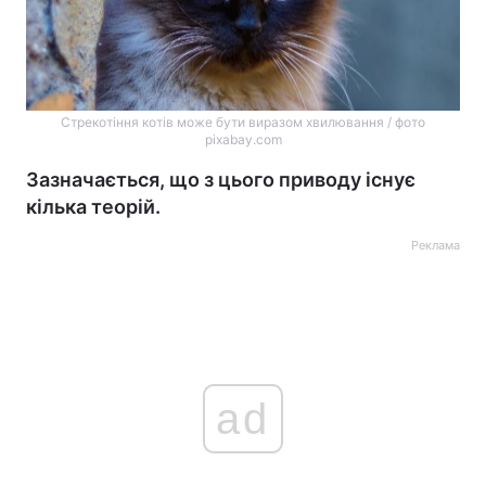
Стрекотіння котів може бути виразом хвилювання / фото
pixabay.com
Зазначається, що з цього приводу існує
кілька теорій.
Реклама
ad